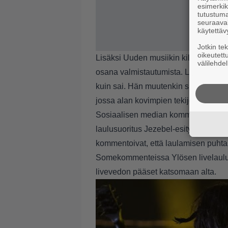
esimerkiks
tutustuma
seuraaval
käytettäv
Jotkin te
oikeutett
Lisäksi Uuden musiikin kilpailun jär
välilehdel
osana valmistautumista. Lauri Ylönen
kuin sai. Hän muutenkin suhtautui
jossa alan kovimpien tekijöiden kans
Sosiaalisen median kommentoinnissa
laulusuoritus Jezebel-esityksessä. E
kommentoivat, että laulamisen puhta
Somekommenteissa Ylösen livelauluta
livevedon pääset katsomaan alta.