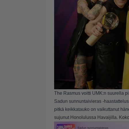
The Rasmus voitti UMK:n suurella pist
Sadun sunnuntaivieras -haastattelus
pitkä keikkatauko on vaikuttanut hä
sujunut Honolulussa Havaijilla. Koko 