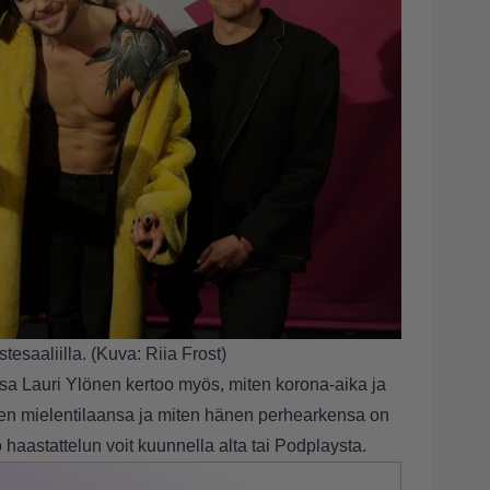
esaaliilla. (Kuva: Riia Frost)
sa Lauri Ylönen kertoo myös, miten korona-aika ja
nen mielentilaansa ja miten hänen perhearkensa on
haastattelun voit kuunnella alta tai
Podplaysta
.