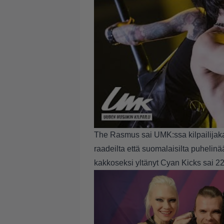
The Rasmus sai UMK:ssa kilpailijaka
raadeilta että suomalaisilta puhelinää
kakkoseksi yltänyt Cyan Kicks sai 221