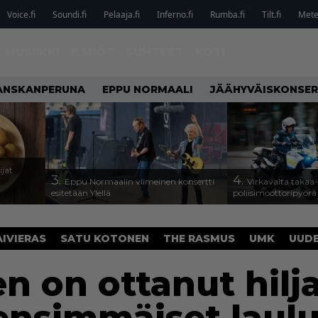
Voice.fi
Soundi.fi
Pelaaja.fi
Inferno.fi
Rumba.fi
Tilt.fi
Metel
MUSIIKKI
ILMIÖT
SUHTEET
KOTI
ANSKANPERUNA
EPPU NORMAALI
JÄÄHYVÄISKONSER
ijat
3.
4.
Eppu Normaalin viimeinen konsertti
Virkavalta takaa-a
esitetään Ylellä
poliisimoottoripyörä
IVIERAS
SATU KOTONEN
THE RASMUS
UMK
UUDE
n on ottanut hilj