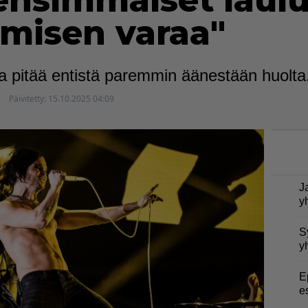
nsimmäiset laulu
misen varaa"
a pitää entistä paremmin äänestään huolta
5
Päivitetty:
15.10.2025 04:09
J
y
S
y
E
e