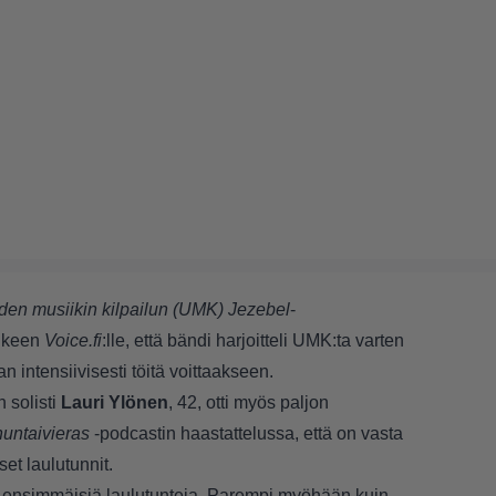
en musiikin kilpailun (UMK)
Jezebel
-
älkeen
Voice.fi
:lle
, että bändi harjoitteli UMK:ta varten
n intensiivisesti töitä voittaakseen.
 solisti
Lauri Ylönen
, 42, otti myös paljon
untaivieras
-podcastin haastattelussa, että on vasta
et laulutunnit.
ut ensimmäisiä laulutunteja. Parempi myöhään kuin