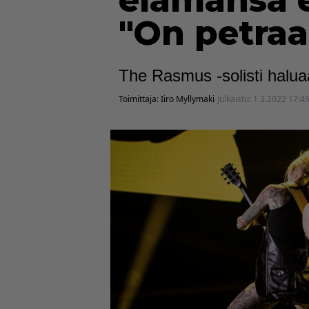
elämänsä e
"On petraa
The Rasmus -solisti halua
Toimittaja:
Iiro Myllymaki
Julkaistu:
1.3.2022 17:4