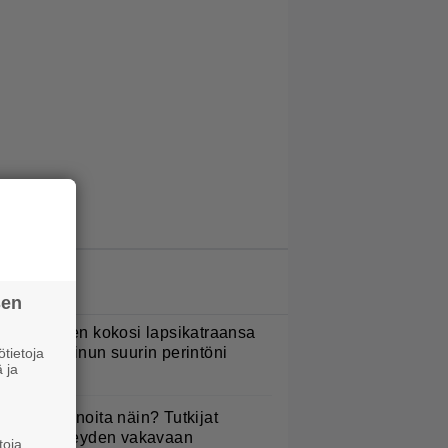
LUETUIMMAT JUTUT
sen
ani Sievinen kokosi lapsikatraansa
hteen – ”Minun suurin perintöni
tietoja
 ja
eille”
yötkö perunoita näin? Tutkijat
öysivät yhteyden vakavaan
toja