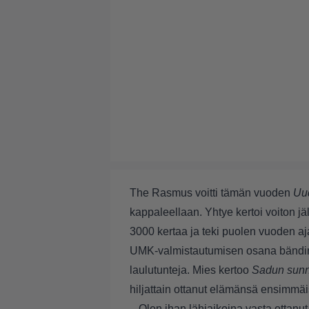
The Rasmus voitti tämän vuoden
Uud
kappaleellaan.
Yhtye kertoi voiton j
3000 kertaa ja teki puolen vuoden aja
UMK-valmistautumisen osana bändin
laulutunteja. Mies kertoo
Sadun sunn
hiljattain ottanut elämänsä ensimmäis
– Olen ihan lähiaikoina vasta ottan