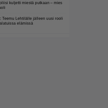
oliisi kuljetti miestä putkaan – mies
uoli
L: Teemu Lehtilälle jälleen uusi rooli
alatuissa elämissä