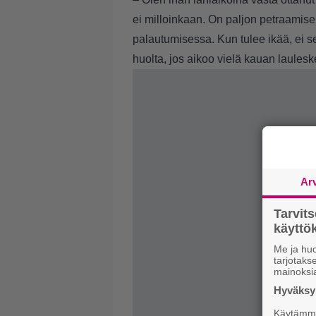
ei milloinkaan. On paljon petraamise
palautumisessa. Kun tulee ikää, ei 
huolta, jos aikoo vielä kauan laules
Ar
Tarvit
käytt
Me ja huo
tarjotak
mainoksi
Hyväksym
Käytämme 