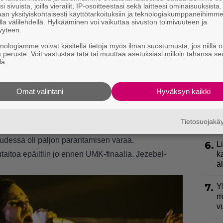
k
i sivuista, joilla vierailit, IP-osoitteestasi sekä laitteesi ominaisuuksista
an yksityiskohtaisesti käyttötarkoituksiin ja teknologiakumppaneihimm
la välilehdellä. Hylkääminen voi vaikuttaa sivuston toimivuuteen ja
3.
E
yyteen.
e
knologiamme voivat käsitellä tietoja myös ilman suostumusta, jos niillä o
u peruste. Voit vastustaa tätä tai muuttaa asetuksiasi milloin tahansa se
jestävä
Yle
tarjosi kilpailijoille yksityisiä laulutunteja
4.
V
lä.
p
 kertoo ottaneensa näitä laulutunteja niin paljon
l
 UMK-show’n tekemiseen oppimiskokemuksena,
Omat valintani
Hyväksyn kaikki
sa pystyi kehittämään itseään.
5.
”
ki
 UMK:n jälkeen on nostettu esiin Ylösen
Tietosuojak
s
simerkiksi viestipalvelu Jodelissa monet
udessa oli paljon parantamisen varaa.
6.
L
itoa epäiltiin jo ennen UMK-finaalia. Jezebel-
k
a
7.
Y
m
v