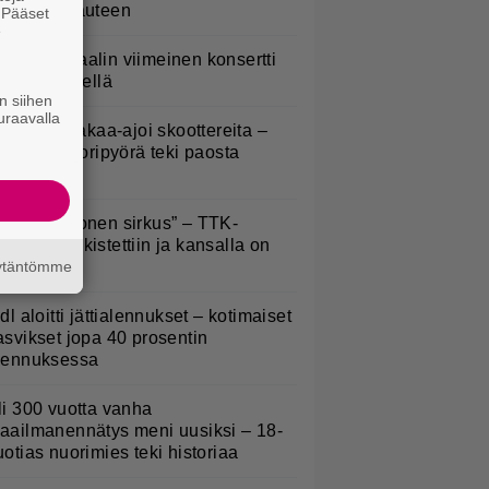
ansansairauteen
. Pääset
e
ppu Normaalin viimeinen konsertti
sitetään Ylellä
n siihen
uraavalla
irkavalta takaa-ajoi skoottereita –
oliisimoottoripyörä teki paosta
yhyen
Että semmonen sirkus” – TTK-
lpailijat julkistettiin ja kansalla on
äytäntömme
anottavaa
idl aloitti jättialennukset – kotimaiset
asvikset jopa 40 prosentin
lennuksessa
li 300 vuotta vanha
aailmanennätys meni uusiksi – 18-
uotias nuorimies teki historiaa