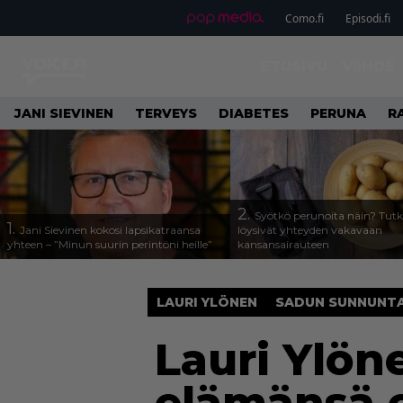
Como.fi
Episodi.fi
ETUSIVU
VIIHDE
JANI SIEVINEN
TERVEYS
DIABETES
PERUNA
R
2.
Syötkö perunoita näin? Tutk
1.
Jani Sievinen kokosi lapsikatraansa
löysivät yhteyden vakavaan
yhteen – ”Minun suurin perintöni heille”
kansansairauteen
LAURI YLÖNEN
SADUN SUNNUNTA
Lauri Ylöne