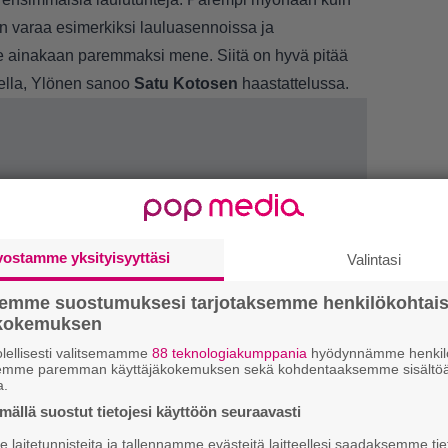
n varaa esimerkiksi lauluasennoissa ja
se ainakaan paremmaksi mene. Siitä on hyvä pitää
kella, Ylönen sanoo
Satu Kotosen
haastattelussa.
vostamme yksityisyyttäsi
Valintasi
semme suostumuksesi tarjotaksemme henkilökohtai
ökokemuksen
1.
J
y
lellisesti valitsemamme
88 teknologiakumppania
hyödynnämme henkilö
semme paremman käyttäjäkokemuksen sekä kohdentaaksemme sisältöä
h
a.
ällä suostut tietojesi käyttöön seuraavasti
2.
S
l
laitetunnisteita ja tallennamme evästeitä laitteellesi saadaksemme tie