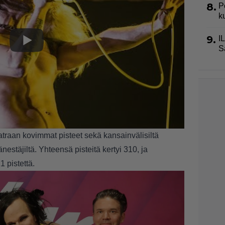
8.
P
k
9.
I
S
traan kovimmat pisteet sekä kansainvälisiltä
nestäjiltä. Yhteensä pisteitä kertyi 310, ja
 pistettä.