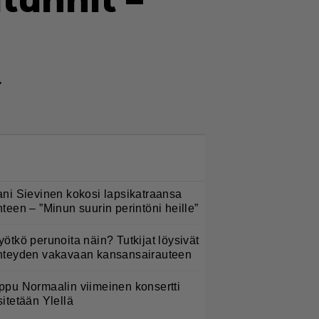
tunnit –
.
LUETUIMMAT NYT
ani Sievinen kokosi lapsikatraansa
hteen – ”Minun suurin perintöni heille”
yötkö perunoita näin? Tutkijat löysivät
hteyden vakavaan kansansairauteen
ppu Normaalin viimeinen konsertti
sitetään Ylellä