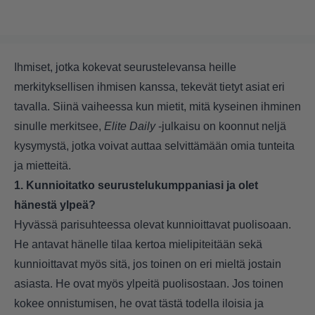
Ihmiset, jotka kokevat seurustelevansa heille
merkityksellisen ihmisen kanssa, tekevät tietyt asiat eri
tavalla. Siinä vaiheessa kun mietit, mitä kyseinen ihminen
sinulle merkitsee,
Elite Daily
-julkaisu on koonnut neljä
kysymystä, jotka voivat auttaa selvittämään omia tunteita
ja mietteitä.
1. Kunnioitatko seurustelukumppaniasi ja olet
hänestä ylpeä?
Hyvässä parisuhteessa olevat kunnioittavat puolisoaan.
He antavat hänelle tilaa kertoa mielipiteitään sekä
kunnioittavat myös sitä, jos toinen on eri mieltä jostain
asiasta. He ovat myös ylpeitä puolisostaan. Jos toinen
kokee onnistumisen, he ovat tästä todella iloisia ja