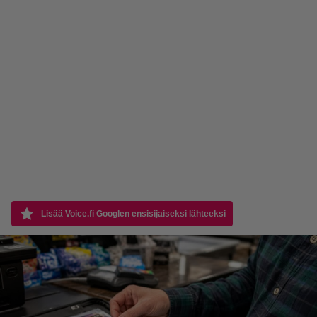
Lisää Voice.fi Googlen ensisijaiseksi lähteeksi