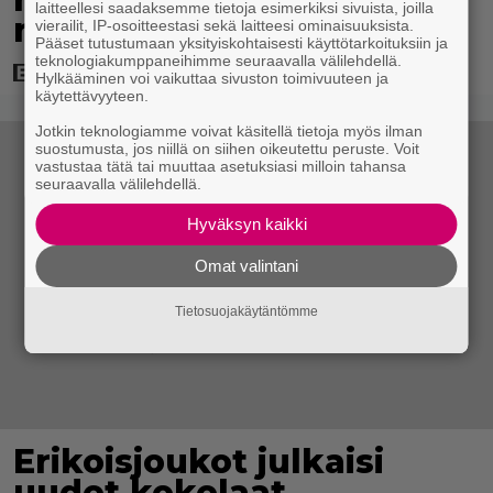
laitteellesi saadaksemme tietoja esimerkiksi sivuista, joilla
nykyaikainen kännykkä
vierailit, IP-osoitteestasi sekä laitteesi ominaisuuksista.
Pääset tutustumaan yksityiskohtaisesti käyttötarkoituksiin ja
teknologiakumppaneihimme seuraavalla välilehdellä.
Hylkääminen voi vaikuttaa sivuston toimivuuteen ja
käytettävyyteen.
Jotkin teknologiamme voivat käsitellä tietoja myös ilman
suostumusta, jos niillä on siihen oikeutettu peruste. Voit
vastustaa tätä tai muuttaa asetuksiasi milloin tahansa
seuraavalla välilehdellä.
Hyväksyn kaikki
Omat valintani
Tietosuojakäytäntömme
Erikoisjoukot julkaisi
uudet kokelaat –