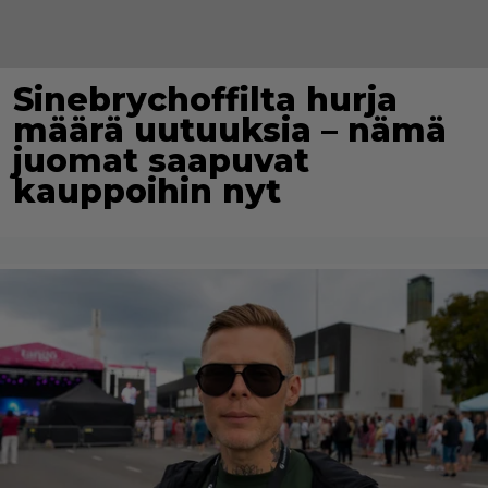
Sinebrychoffilta hurja
määrä uutuuksia – nämä
juomat saapuvat
kauppoihin nyt