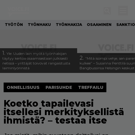
TYÖTÖN
TYÖNHAKU
TYÖNHAKIJA
OSAAMINEN
SANKTIO
1.
Yle: Uuden lain myötä työnhakijan
2.
täytyy kertoa osaamisestaan julkisesti
”Mitä isompi vehje, sen pa
netissä – yrittäjät toivovat rangaistusta
kulkee” – Susanna Penttilä suun
laiminlyönnistä
Bangbussinsa Helsingin keskus
ONNELLISUUS
PARISUHDE
TREFFAILU
Koetko tapailevasi
itsellesi merkityksellistä
ihmistä? – testaa itse