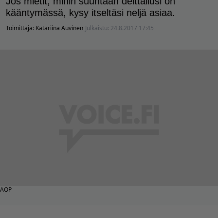
Jos mietit, mihin suuntaan deittailusi on
kääntymässä, kysy itseltäsi neljä asiaa.
Toimittaja:
Katariina Auvinen
Julkaistu:
24.8.2017 17:45
AOP