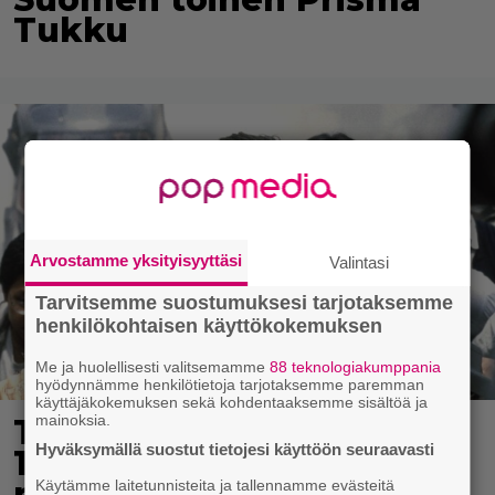
Tukku
Arvostamme yksityisyyttäsi
Valintasi
Tarvitsemme suostumuksesi tarjotaksemme
henkilökohtaisen käyttökokemuksen
Me ja huolellisesti valitsemamme
88 teknologiakumppania
hyödynnämme henkilötietoja tarjotaksemme paremman
käyttäjäkokemuksen sekä kohdentaaksemme sisältöä ja
mainoksia.
Tänään tv:ssä: Vuoden
Hyväksymällä suostut tietojesi käyttöön seuraavasti
1997 Bond-leffassa
nähdään hämmenttävän
Käytämme laitetunnisteita ja tallennamme evästeitä