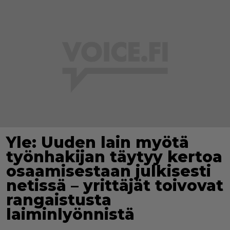
Yle: Uuden lain myötä
työnhakijan täytyy kertoa
osaamisestaan julkisesti
netissä – yrittäjät toivovat
rangaistusta
laiminlyönnistä