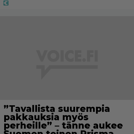
”Tavallista suurempia
pakkauksia myös
perheille” – tänne aukee
Suomen toinen Prisma