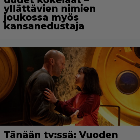
yllättävien nimien
joukossa myös
kansanedustaja
Tänään tv:ssä: Vuoden