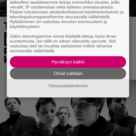
laitteellesi saadaksemme tietoja esimerkiksi sivuista, joilla
vierailit, IP-osoitteestasi sekä laitteesi ominaisuuksista.
Pääset tutustumaan yksityiskohtaisesti käyttötarkoituksiin ja
teknologiakumppaneihimme seuraavalla välilehdellä.
Hylkääminen voi vaikuttaa sivuston toimivuuteen ja
Tv-ohjelman juontaja
käytettävyyteen.
pudotti Linda
Jotkin teknologiamme voivat käsitellä tietoja myös ilman
Lampeniuksen viulun –
suostumusta, jos niillä on siihen oikeutettu peruste. Voit
vastustaa tätä tai muuttaa asetuksiasi milloin tahansa
Pete Parkkonen pakeni
seuraavalla välilehdellä.
kauhuissaan paikalta
Hyväksyn kaikki
Omat valintani
Tietosuojakäytäntömme