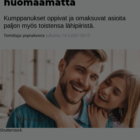
huomaamatta
Kumppanukset oppivat ja omaksuvat asioita
paljon myös toistensa lähipiiristä.
Toimittaja:
popnakvoice
Julkaistu:
16.5.2021 09:15
Shutterstock