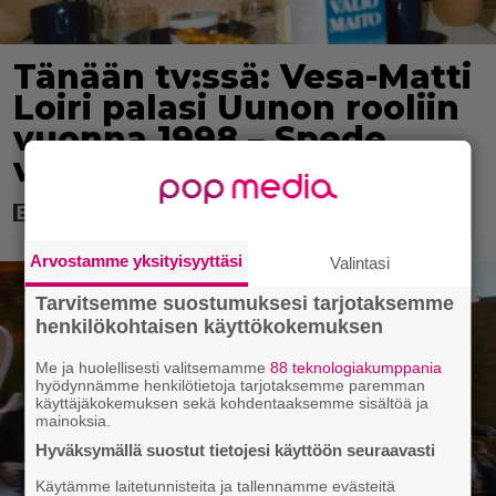
Tänään tv:ssä: Vesa-Matti
Loiri palasi Uunon rooliin
vuonna 1998 – Spede
vetäytyi sivummalle
Arvostamme yksityisyyttäsi
Valintasi
Tarvitsemme suostumuksesi tarjotaksemme
henkilökohtaisen käyttökokemuksen
Me ja huolellisesti valitsemamme
88 teknologiakumppania
hyödynnämme henkilötietoja tarjotaksemme paremman
käyttäjäkokemuksen sekä kohdentaaksemme sisältöä ja
mainoksia.
Hyväksymällä suostut tietojesi käyttöön seuraavasti
Käytämme laitetunnisteita ja tallennamme evästeitä