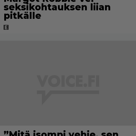
seksikohtauksen liian
pitkälle
”Mitä isompi vehje, sen