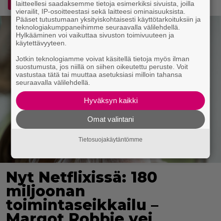
Lisää Voice.fi Googlen ensisijaiseksi lähteeksi
laitteellesi saadaksemme tietoja esimerkiksi sivuista, joilla
vierailit, IP-osoitteestasi sekä laitteesi ominaisuuksista.
Pääset tutustumaan yksityiskohtaisesti käyttötarkoituksiin ja
teknologiakumppaneihimme seuraavalla välilehdellä.
Hylkääminen voi vaikuttaa sivuston toimivuuteen ja
käytettävyyteen.
Jotkin teknologiamme voivat käsitellä tietoja myös ilman
suostumusta, jos niillä on siihen oikeutettu peruste. Voit
vastustaa tätä tai muuttaa asetuksiasi milloin tahansa
seuraavalla välilehdellä.
Hyväksyn kaikki
Omat valintani
Tietosuojakäytäntömme
Nyt Netflixissä: 180
miljoonan
toimintaseikkailu –
Margot Robbie vei