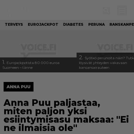
TERVEYS
EUROJACKPOT
DIABETES
PERUNA
RANSKANP
2.
Syötkö perunoita näin? Tutk
1.
Eurojackpotista 80 000 euroa
löysivät yhteyden vakavaan
Suomeen – tänne
kansansairauteen
ANNA PUU
Anna Puu paljastaa,
miten paljon yksi
esiintymisasu maksaa: "Ei
ne ilmaisia ole"