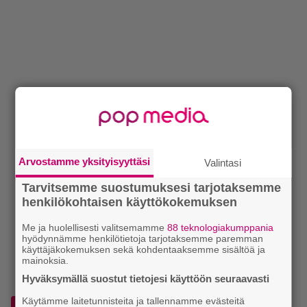
Arvostamme yksityisyyttäsi
Valintasi
Tarvitsemme suostumuksesi tarjotaksemme
henkilökohtaisen käyttökokemuksen
Me ja huolellisesti valitsemamme
88 teknologiakumppania
hyödynnämme henkilötietoja tarjotaksemme paremman
käyttäjäkokemuksen sekä kohdentaaksemme sisältöä ja
mainoksia.
Hyväksymällä suostut tietojesi käyttöön seuraavasti
Käytämme laitetunnisteita ja tallennamme evästeitä