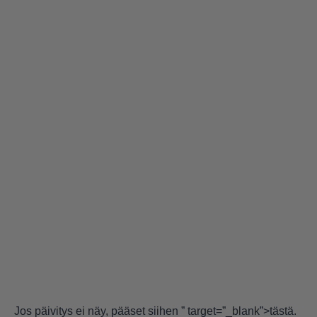
Jos päivitys ei näy, pääset siihen
” target=”_blank”>tästä
.