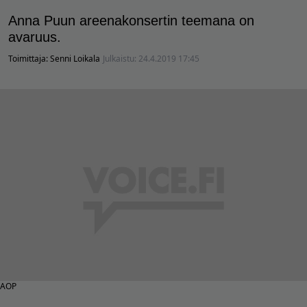
Anna Puun areenakonsertin teemana on
avaruus.
Toimittaja:
Senni Loikala
Julkaistu:
24.4.2019 17:45
AOP