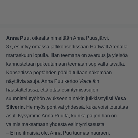
Anna Puu
, oikealta nimeltään Anna Puustjärvi,
37, esiintyy omassa jättikonsertissaan Hartwall Arenalla
marraskuun lopulla. Illan teemana on avaruus ja yleisöä
kannustetaan pukeutumaan teemaan sopivalla tavalla.
Konsertissa poptähden päällä tullaan näkemään
näyttäviä asuja. Anna Puu kertoo
Voice.fi
:n
haastattelussa, että ottaa esiintymisasujen
suunnittelutyöhön avukseen ainakin julkkisstylisti
Vesa
Silverin
. He myös pohtivat yhdessä, kuka voisi toteuttaa
asut. Kysyimme Anna Puulta, kuinka paljon hän on
valmis maksamaan yhdestä esiintymisasusta.
– Ei ne ilmaisia ole, Anna Puu tuumaa nauraen.