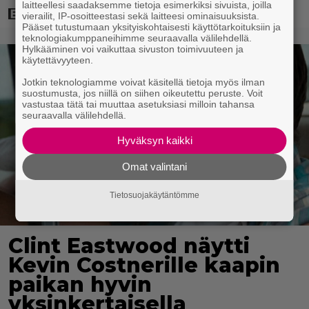
laitteellesi saadaksemme tietoja esimerkiksi sivuista, joilla
vierailit, IP-osoitteestasi sekä laitteesi ominaisuuksista.
Pääset tutustumaan yksityiskohtaisesti käyttötarkoituksiin ja
teknologiakumppaneihimme seuraavalla välilehdellä.
Hylkääminen voi vaikuttaa sivuston toimivuuteen ja
käytettävyyteen.
Jotkin teknologiamme voivat käsitellä tietoja myös ilman
suostumusta, jos niillä on siihen oikeutettu peruste. Voit
vastustaa tätä tai muuttaa asetuksiasi milloin tahansa
seuraavalla välilehdellä.
Hyväksyn kaikki
Omat valintani
Tietosuojakäytäntömme
Clint Eastwood näytti
Kevin Costnerille kaapin
paikan hyvin
yksinkertaisella