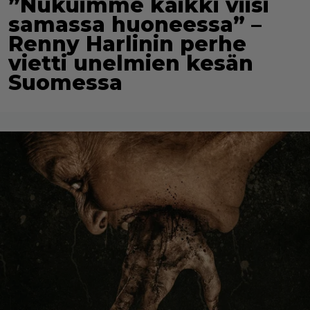
”Nukuimme kaikki viisi
samassa huoneessa” –
Renny Harlinin perhe
vietti unelmien kesän
Suomessa