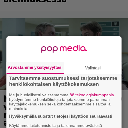
Arvostamme yksityisyyttäsi
Valintasi
Tarvitsemme suostumuksesi tarjotaksemme
henkilökohtaisen käyttökokemuksen
Me ja huolellisesti valitsemamme
88 teknologiakumppania
Nyt Netflixissä: Yksi viime
hyödynnämme henkilötietoja tarjotaksemme paremman
vuosien parhaista
käyttäjäkokemuksen sekä kohdentaaksemme sisältöä ja
mainoksia.
rikossarjoista – IMDB-
Hyväksymällä suostut tietojesi käyttöön seuraavasti
arvio 8,8
Käytämme laitetunnisteita ja tallennamme evästeitä