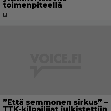
toimenpiteellä
”Että semmonen sirkus” –
TTK-kilpailijat julkistettiin