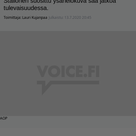
Stallonen suosittu ysärielokuva saa jatkoa
tulevaisuudessa.
Toimittaja:
Lauri Kujanpaa
Julkaistu:
13.7.2020 20:45
AOP