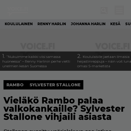
KOULULAINEN
RENNY HARLIN
JOHANNA HARLIN
KESÄ
SU
1.
2.
”Nukuimme kaikki viisi samassa
Koululaisille jaetaan ilmaisia
huoneessa” – Renny Harlinin perhe vietti
heijastinreppuja – näin voit lun
unelmien kesän Suomessa
omasi S-marketista
RAMBO
SYLVESTER STALLONE
Vieläkö Rambo palaa
valkokankaille? Sylvester
Stallone vihjaili asiasta