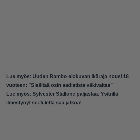
Lue myös:
Uuden Rambo-elokuvan ikäraja nousi 18
vuoteen: ”Sisältää osin sadistista väkivaltaa”
Lue myös:
Sylvester Stallone paljastaa: Ysärillä
ilmestynyt sci-fi-leffa saa jatkoa!