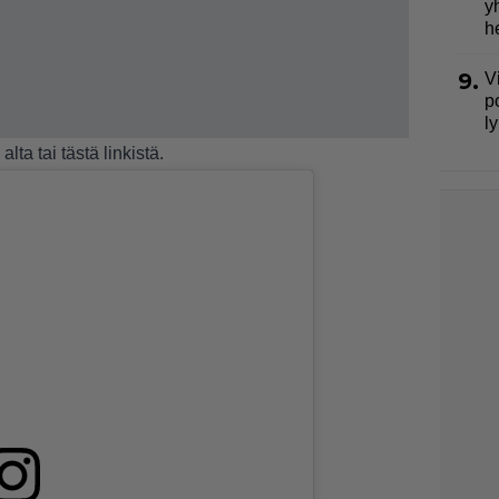
y
h
9.
V
p
l
alta tai
tästä linkistä
.