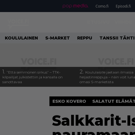
Como.fi
Episodi.fi
ETUSIVU
VIIHDE
KOULULAINEN
S-MARKET
REPPU
TANSSII TÄHT
1.
2.
”Että semmonen sirkus” – TTK-
Koululaisille jaetaan ilmaisia
kilpailijat julkistettiin ja kansalla on
heijastinreppuja – näin voit lun
sanottavaa
omasi S-marketista
ESKO KOVERO
SALATUT ELÄMÄ
Salkkarit-