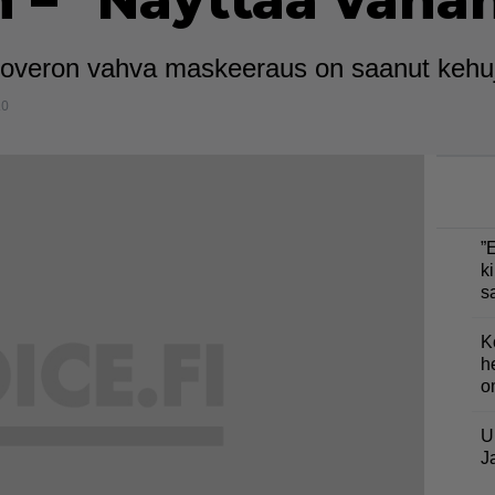
– "Näyttää vähän
overon vahva maskeeraus on saanut kehuja 
20
”
ki
s
K
h
o
U
J