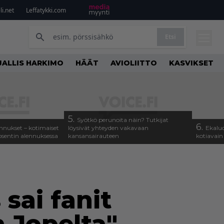
i.net
Leffatykki.com
Etsi
JALLIS HARKIMO
HÄÄT
AVIOLIITTO
KASVIKSET
5.
Syötkö perunoita näin? Tutkijat
6.
alennukset – kotimaiset
löysivät yhteyden vakavaan
Ekaluo
osentin alennuksessa
kansansairauteen
kotiavain
sai fanit