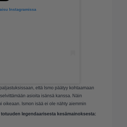
kaisu Instagramissa
ipaljastuksissaan
, että Ismo päätyy kohtaamaan
selvittämään asioita isänsä kanssa. Näin
sui oikeaan. Ismon isää ei ole nähty aiemmin
o totuuden legendaarisesta kesämainoksesta: