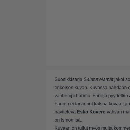
Suosikkisarja
Salatut elämät
jakoi so
erikoisen kuvan. Kuvassa nähdään e
vanhempi hahmo. Faneja pyydettiin 
Fanien ei tarvinnut katsoa kuvaa ka
näyttelevä
Esko Kovero
vahvan mask
on Ismon isä.
Kuvaan on tullut myös muita kommen