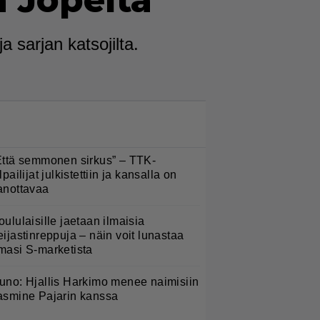
 Jopelta"
sarjan katsojilta.
LUETUIMMAT NYT
Että semmonen sirkus” – TTK-
lpailijat julkistettiin ja kansalla on
anottavaa
oululaisille jaetaan ilmaisia
eijastinreppuja – näin voit lunastaa
masi S-marketista
uno: Hjallis Harkimo menee naimisiin
asmine Pajarin kanssa