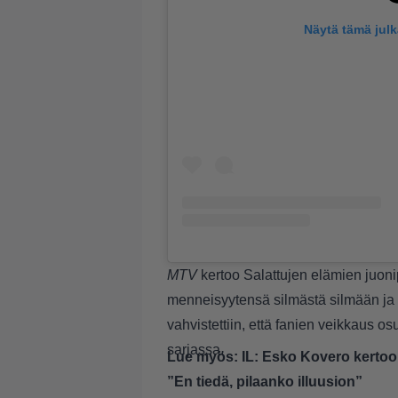
Näytä tämä jul
MTV
kertoo
Salattujen elämien juon
menneisyytensä silmästä silmään ja 
vahvistettiin, että fanien veikkaus o
sarjassa.
Lue myös:
IL: Esko Kovero kerto
”En tiedä, pilaanko illuusion”