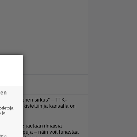
LUETUIMMAT JUTUT
sen
Että semmonen sirkus” – TTK-
lpailijat julkistettiin ja kansalla on
tietoja
anottavaa
 ja
oululaisille jaetaan ilmaisia
eijastinreppuja – näin voit lunastaa
toja