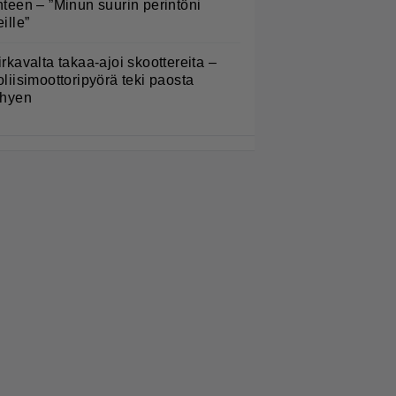
hteen – ”Minun suurin perintöni
eille”
irkavalta takaa-ajoi skoottereita –
oliisimoottoripyörä teki paosta
yhyen