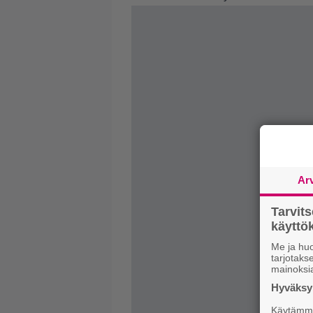
Ar
Tarvit
käytt
Me ja huo
tarjotak
mainoksi
Hyväksym
Käytämme 