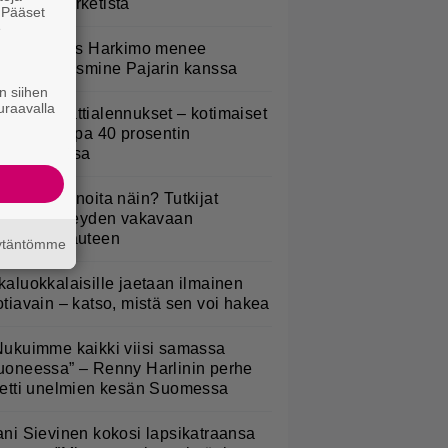
masi S-marketista
. Pääset
e
uno: Hjallis Harkimo menee
aimisiin Jasmine Pajarin kanssa
n siihen
uraavalla
idl aloitti jättialennukset – kotimaiset
asvikset jopa 40 prosentin
lennuksessa
yötkö perunoita näin? Tutkijat
öysivät yhteyden vakavaan
ansansairauteen
äytäntömme
kaluokkalaisille jaetaan ilmainen
otiavain – katso, mistä sen voi hakea
Nukuimme kaikki viisi samassa
uoneessa” – Renny Harlinin perhe
ietti unelmien kesän Suomessa
ani Sievinen kokosi lapsikatraansa