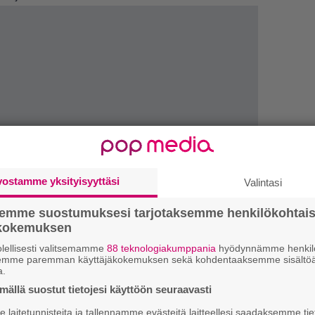
vostamme yksityisyyttäsi
Valintasi
semme suostumuksesi tarjotaksemme henkilökohtai
ökokemuksen
1.
”
ki
lellisesti valitsemamme
88 teknologiakumppania
hyödynnämme henkilö
s
semme paremman käyttäjäkokemuksen sekä kohdentaaksemme sisältöä
a.
2.
ällä suostut tietojesi käyttöön seuraavasti
K
h
laitetunnisteita ja tallennamme evästeitä laitteellesi saadaksemme tie