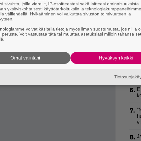
o
i sivuista, joilla vierailit, IP-osoitteestasi sekä laitteesi ominaisuuksista
 eräs viitaten menehtyneeseen koomikkoon
Jope
an yksityiskohtaisesti käyttötarkoituksiin ja teknologiakumppaneihimm
la välilehdellä. Hylkääminen voi vaikuttaa sivuston toimivuuteen ja
3.
U
yyteen.
n
ro!”
kehuu eräs.
knologiamme voivat käsitellä tietoja myös ilman suostumusta, jos niillä o
kommentoitu.
u peruste. Voit vastustaa tätä tai muuttaa asetuksiasi milloin tahansa se
4.
L
lä.
k
a
Omat valintani
Hyväksyn kaikki
5.
S
l
k
Tietosuojak
6.
E
k
7.
”
h
v
8.
J