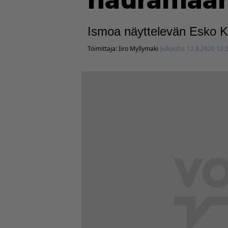
nauramaan 
Ismoa näyttelevän Esko K
Toimittaja:
Iiro Myllymaki
Julkaistu:
12.8.2020 12: