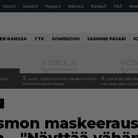
Voice.fi
Soundi.fi
Pelaaja.fi
Inferno.fi
Rumba.fi
Tilt.fi
Metel
MUSIIKKI
ILMIÖT
SUHTEET
KOTI
IEN KANSSA
TTK
SOMEKOHU
JASMINE PAJARI
H
3.
4.
astaa
Uuno: Hjallis Harkimo menee naimisiin
Lidl aloitti jätti
Jasmine Pajarin kanssa
kasvikset jopa 40 pr
T
Ismon maskeeraus 