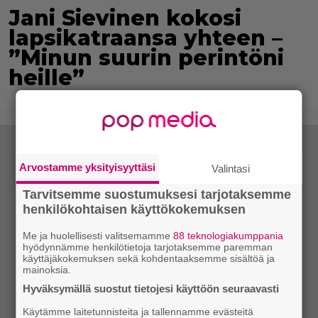
Jani Sievinen kokosi
lapsikatraansa yhteen –
”Minun suurin perintöni
heille”
Arvostamme yksityisyyttäsi
Valintasi
Tarvitsemme suostumuksesi tarjotaksemme
henkilökohtaisen käyttökokemuksen
Me ja huolellisesti valitsemamme
88 teknologiakumppania
hyödynnämme henkilötietoja tarjotaksemme paremman
käyttäjäkokemuksen sekä kohdentaaksemme sisältöä ja
mainoksia.
Hyväksymällä suostut tietojesi käyttöön seuraavasti
Käytämme laitetunnisteita ja tallennamme evästeitä