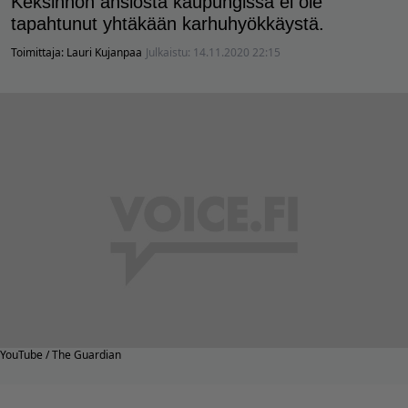
Keksinnön ansiosta kaupungissa ei ole
tapahtunut yhtäkään karhuhyökkäystä.
Toimittaja:
Lauri Kujanpaa
Julkaistu:
14.11.2020 22:15
YouTube / The Guardian