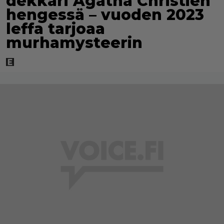
dekkari Agatha Christien
hengessä – vuoden 2023
leffa tarjoaa
murhamysteerin