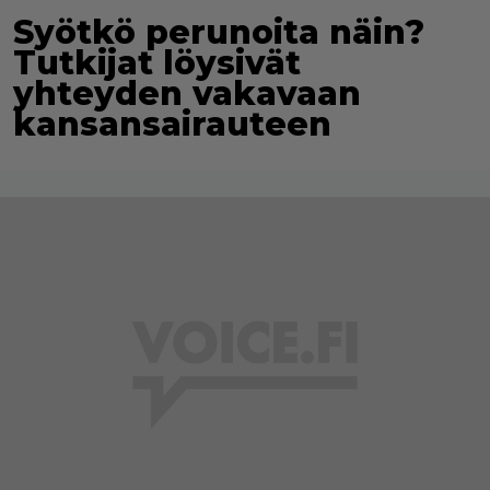
Syötkö perunoita näin?
Tutkijat löysivät
yhteyden vakavaan
kansansairauteen