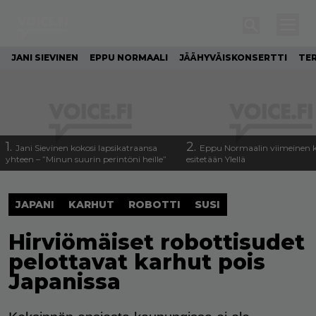
JANI SIEVINEN
EPPU NORMAALI
JÄÄHYVÄISKONSERTTI
TE
1.
2.
Jani Sievinen kokosi lapsikatraansa
Eppu Normaalin viimeinen k
yhteen – ”Minun suurin perintöni heille”
esitetään Ylellä
JAPANI
KARHUT
ROBOTTI
SUSI
Hirviömäiset robottisudet
pelottavat karhut pois
Japanissa