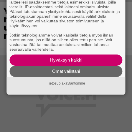
laitteellesi saadaksemme tietoja esimerkiksi sivuista, joilla
vierailit, IP-osoitteestasi sekä laitteesi ominaisuuksista.
Yli 300 vuotta vanha
Pääset tutustumaan yksityiskohtaisesti käyttötarkoituksiin ja
teknologiakumppaneihimme seuraavalla välilehdellä.
maailmanennätys meni
Hylkääminen voi vaikuttaa sivuston toimivuuteen ja
uusiksi – 18-vuotias
käytettävyyteen.
nuorimies teki historiaa
Jotkin teknologiamme voivat käsitellä tietoja myös ilman
suostumusta, jos niillä on siihen oikeutettu peruste. Voit
vastustaa tätä tai muuttaa asetuksiasi milloin tahansa
seuraavalla välilehdellä.
Hyväksyn kaikki
Omat valintani
Tietosuojakäytäntömme