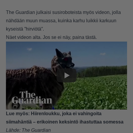
The Guardian julkaisi susiroboteista myös videon, jolla
nähdään muun muassa, kuinka karhu luikkii karkuun
kyseistä ”hirviötä”.
Näet videon alta. Jos se ei näy, paina
tästä.
Lue myös:
Hiirenloukku, joka ei vahingoita
siimahäntiä – erikoinen keksintö ihastuttaa somessa
Lähde:
The Guardian