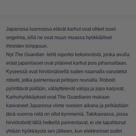
Japanissa luonnossa elävät karhut ovat olleet suuri
ongelma, sillä ne ovat muun muassa hyökkäilleet
ihmisten kimppuun.
Nyt
The Guardian
-lehti raportoi keksinnöstä, jonka avulla
eräät japanilaiset ovat pitäneet karhut pois pihamailtaan.
Kyseessä ovat hirviömäisellä suden naamalla varustetut
robotit, jotka paimentavat peltojen reunalla. Robotit
pyörittävät päitään, väläyttelevät valoja ja jopa karjuvat.
Karhuhyökkäykset ovat The Guardianin mukaan
kasvaneet Japanissa viime vuosien aikana ja pelkästään
tänä vuonna niitä on ollut kymmeniä. Takikawassa, jossa
hirviörobotit tällä hetkellä paimentavat, ei ole tapahtunut
yhtään hyökkäystä sen jälkeen, kun elektroniset sudet