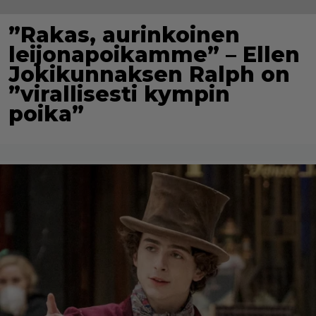
”Rakas, aurinkoinen
leijonapoikamme” – Ellen
Jokikunnaksen Ralph on
”virallisesti kympin
poika”