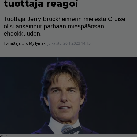
tuottaja reagoi
Tuottaja Jerry Bruckheimerin mielestä Cruise
olisi ansainnut parhaan miespääosan
ehdokkuuden.
Toimittaja:
Iiro Myllymaki
Julkaistu:
26.1.2023 14:15
AOP