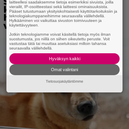
Saikkosen rakkaus
laitteellesi saadaksemme tietoja esimerkiksi sivuista, joilla
kukoistaa – vähäpukeista
vierailit, IP-osoitteestasi sekä laitteesi ominaisuuksista.
Pääset tutustumaan yksityiskohtaisesti käyttötarkoituksiin ja
hempeilyä ja leveitä
teknologiakumppaneihimme seuraavalla välilehdellä.
Hylkääminen voi vaikuttaa sivuston toimivuuteen ja
virnistyksiä laiturilla
käytettävyyteen.
Jotkin teknologiamme voivat käsitellä tietoja myös ilman
suostumusta, jos niillä on siihen oikeutettu peruste. Voit
vastustaa tätä tai muuttaa asetuksiasi milloin tahansa
seuraavalla välilehdellä.
Hyväksyn kaikki
Omat valintani
Tietosuojakäytäntömme