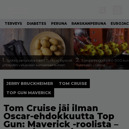
TERVEYS
DIABETES
PERUNA
RANSKANPERUNA
EUROJA
1.
2.
Syötkö perunoita näin? Tutkijat löysivät
Eurojackpotista 80 000 eur
yhteyden vakavaan kansansairauteen
Suomeen – tänne
JERRY BRUCKHEIMER
TOM CRUISE
TOP GUN MAVERICK
Tom Cruise jäi ilman
Oscar-ehdokkuutta Top
Gun: Maverick -roolista –