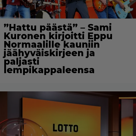
”Hattu päästä” – Sami
Kuronen kirjoitti Eppu
Normaalille kauniin
jäähyväiskirjeen ja
paljasti
lempikappaleensa