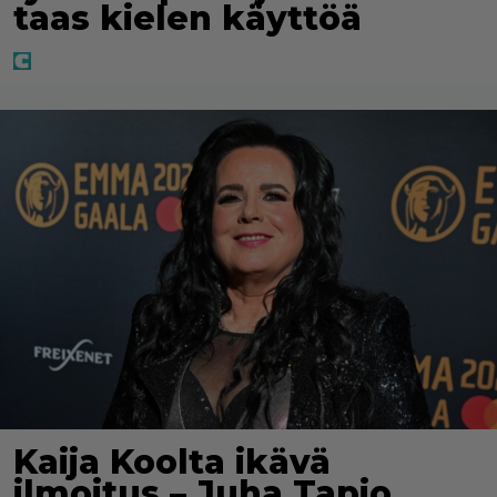
taas kielen käyttöä
Kaija Koolta ikävä
ilmoitus – Juha Tapio