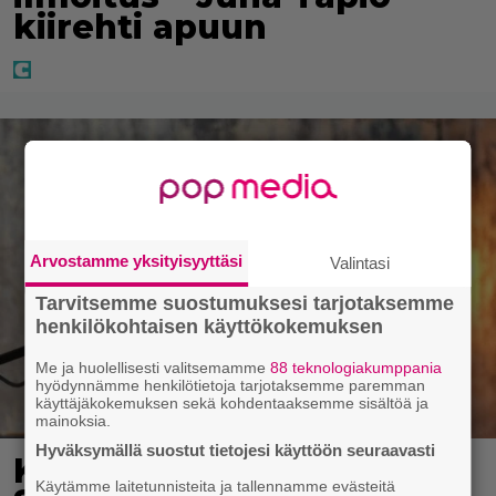
kiirehti apuun
Arvostamme yksityisyyttäsi
Valintasi
Tarvitsemme suostumuksesi tarjotaksemme
henkilökohtaisen käyttökokemuksen
Me ja huolellisesti valitsemamme
88 teknologiakumppania
hyödynnämme henkilötietoja tarjotaksemme paremman
käyttäjäkokemuksen sekä kohdentaaksemme sisältöä ja
mainoksia.
Hyväksymällä suostut tietojesi käyttöön seuraavasti
Karita Tykän ja Sami
Käytämme laitetunnisteita ja tallennamme evästeitä