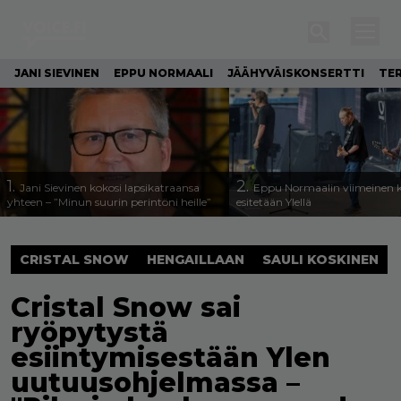
JANI SIEVINEN
EPPU NORMAALI
JÄÄHYVÄISKONSERTTI
TE
1.
2.
Jani Sievinen kokosi lapsikatraansa
Eppu Normaalin viimeinen k
yhteen – ”Minun suurin perintöni heille”
esitetään Ylellä
CRISTAL SNOW
HENGAILLAAN
SAULI KOSKINEN
Cristal Snow sai
ryöpytystä
esiintymisestään Ylen
uutuusohjelmassa –