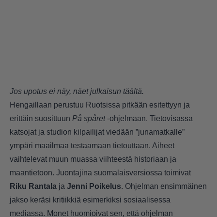
Jos upotus ei näy,
näet julkaisun täältä.
Hengaillaan perustuu Ruotsissa pitkään esitettyyn ja
erittäin suosittuun
På spåret
-ohjelmaan. Tietovisassa
katsojat ja studion kilpailijat viedään ”junamatkalle”
ympäri maailmaa testaamaan tietouttaan. Aiheet
vaihtelevat muun muassa viihteestä historiaan ja
maantietoon. Juontajina suomalaisversiossa toimivat
Riku Rantala
ja
Jenni Poikelus
. Ohjelman ensimmäinen
jakso keräsi kritiikkiä esimerkiksi sosiaalisessa
mediassa. Monet huomioivat sen, että ohjelman