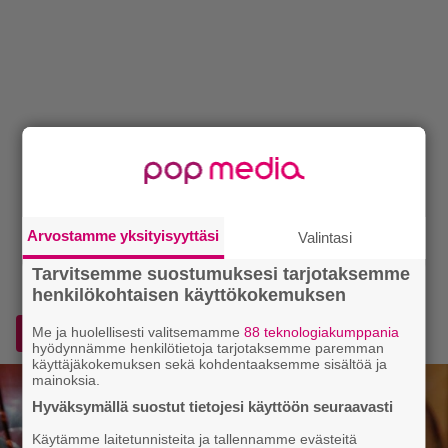
Arvostamme yksityisyyttäsi
Valintasi
Tarvitsemme suostumuksesi tarjotaksemme
henkilökohtaisen käyttökokemuksen
Me ja huolellisesti valitsemamme
88 teknologiakumppania
Lisää Voice.fi Googlen ensisijaiseksi lähteeksi
hyödynnämme henkilötietoja tarjotaksemme paremman
käyttäjäkokemuksen sekä kohdentaaksemme sisältöä ja
mainoksia.
Hyväksymällä suostut tietojesi käyttöön seuraavasti
Käytämme laitetunnisteita ja tallennamme evästeitä