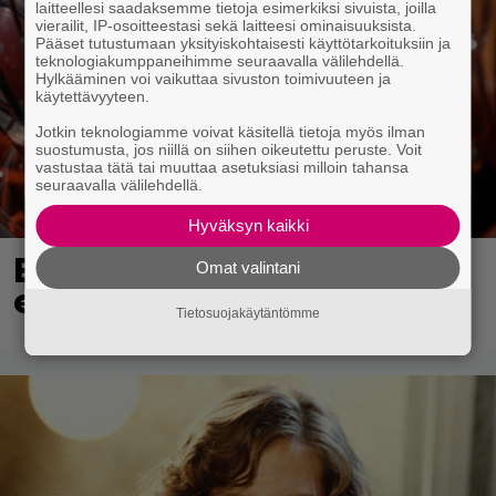
laitteellesi saadaksemme tietoja esimerkiksi sivuista, joilla
vierailit, IP-osoitteestasi sekä laitteesi ominaisuuksista.
Pääset tutustumaan yksityiskohtaisesti käyttötarkoituksiin ja
teknologiakumppaneihimme seuraavalla välilehdellä.
Hylkääminen voi vaikuttaa sivuston toimivuuteen ja
käytettävyyteen.
Jotkin teknologiamme voivat käsitellä tietoja myös ilman
suostumusta, jos niillä on siihen oikeutettu peruste. Voit
vastustaa tätä tai muuttaa asetuksiasi milloin tahansa
seuraavalla välilehdellä.
Hyväksyn kaikki
Eurojackpotista 80 000
Omat valintani
euroa Suomeen – tänne
Tietosuojakäytäntömme