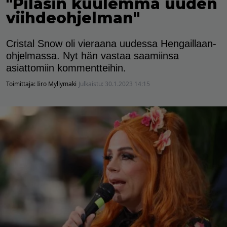
"Pilasin kuulemma uuden
viihdeohjelman"
Cristal Snow oli vieraana uudessa Hengaillaan-
ohjelmassa. Nyt hän vastaa saamiinsa
asiattomiin kommentteihin.
Toimittaja:
Iiro Myllymaki
Julkaistu:
30.1.2023 14:15