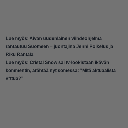
Lue myös:
Aivan uudenlainen viihdeohjelma
rantautuu Suomeen – juontajina Jenni Poikelus ja
Riku Rantala
Lue myös:
Cristal Snow sai tv-lookistaan ikävän
kommentin, ärähtää nyt somessa: ”Mitä aktuaalista
v*ttua?”