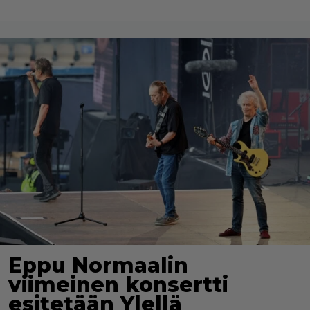
Eppu Normaalin
viimeinen konsertti
esitetään Ylellä