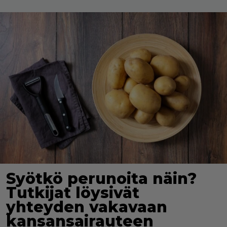
Syötkö perunoita näin?
Tutkijat löysivät
yhteyden vakavaan
kansansairauteen