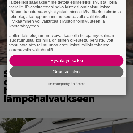
laitteellesi saadaksemme tietoja esimerkiksi sivuista, joilla
vierailit, IP-osoitteestasi sekä laitteesi ominaisuuksista.
Pääset tutustumaan yksityiskohtaisesti käyttötarkoituksiin ja
teknologiakumppaneihimme seuraavalla välilehdellä.
Hylkääminen voi vaikuttaa sivuston toimivuuteen ja
käytettävyyteen.
Jotkin teknologiamme voivat käsitellä tietoja myös ilman
suostumusta, jos niillä on siihen oikeutettu peruste. Voit
vastustaa tätä tai muuttaa asetuksiasi milloin tahansa
seuraavalla välilehdellä.
Hyväksyn kaikki
Suomeen matkalla
Omat valintani
olleiden rescue-koirien
Tietosuojakäytäntömme
hirveä loppu – 10 kuoli
lämpöhalvaukseen