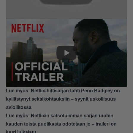
Lue myös:
Netflix-hittisarjan tähti Penn Badgley on
kyllästynyt seksikohtauksiin – syynä uskollisuus
avioliitossa
Lue myös:
Netflixin katsotuimman sarjan uuden
kauden toista puolikasta odotetaan jo – traileri on
juuri julkaistu