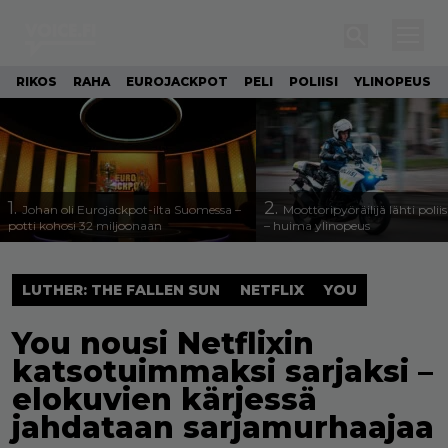
RIKOS
RAHA
EUROJACKPOT
PELI
POLIISI
YLINOPEUS
1.
2.
Johan oli Eurojackpot-ilta Suomessa –
Moottoripyöräilijä lähti poli
potti kohosi 32 miljoonaan
– huima ylinopeus
LUTHER: THE FALLEN SUN
NETFLIX
YOU
You nousi Netflixin
katsotuimmaksi sarjaksi –
elokuvien kärjessä
jahdataan sarjamurhaajaa