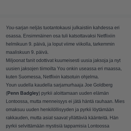
You
-sarjan neljäs tuotantokausi julkaistiin kahdessa eri
osassa. Ensimmäinen osa tuli katsottavaksi Netflixiin
helmikuun 9. päivä, ja loput viime viikolla, tarkemmin
maaliskuun 9. päivä.
Miljoonat fanit odottivat kuumeisesti uusia jaksoja ja nyt
uusien jaksojen tiimoilta You onkin useassa eri maassa,
kuten Suomessa, Netflixin katsotuin ohjelma.
Youn uudella kaudella sarjamurhaaja Joe Goldberg
(
Penn Badgley
) pyrkii aloittamaan uuden elämän
Lontoossa, mutta menneisyys ei jätä häntä rauhaan. Mies
omaksuu uuden henkilöllisyyden ja pyrkii löytämään
rakkauden, mutta asiat saavat yllättäviä käänteitä. Hän
pyrkii selvittämään mystisiä tappamisia Lontoossa