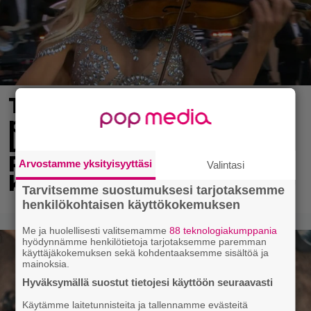
Tv-ohjelman juontaja
pudotti Linda
Lampeniuksen viulun –
Pete Parkkonen pakeni
Arvostamme yksityisyyttäsi
Valintasi
kauhuissaan paikalta
Tarvitsemme suostumuksesi tarjotaksemme
henkilökohtaisen käyttökokemuksen
Me ja huolellisesti valitsemamme
88 teknologiakumppania
hyödynnämme henkilötietoja tarjotaksemme paremman
käyttäjäkokemuksen sekä kohdentaaksemme sisältöä ja
mainoksia.
Hyväksymällä suostut tietojesi käyttöön seuraavasti
Käytämme laitetunnisteita ja tallennamme evästeitä