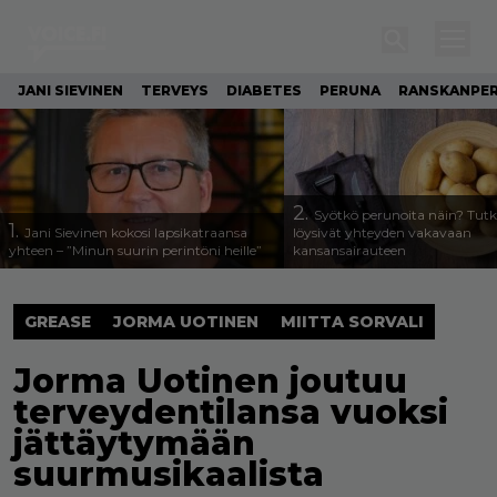
JANI SIEVINEN
TERVEYS
DIABETES
PERUNA
RANSKANPE
2.
Syötkö perunoita näin? Tutk
1.
Jani Sievinen kokosi lapsikatraansa
löysivät yhteyden vakavaan
yhteen – ”Minun suurin perintöni heille”
kansansairauteen
GREASE
JORMA UOTINEN
MIITTA SORVALI
Jorma Uotinen joutuu
terveydentilansa vuoksi
jättäytymään
suurmusikaalista