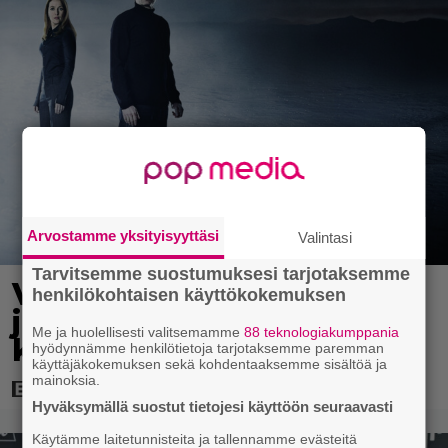
Arvostamme yksityisyyttäsi
Valintasi
Tarvitsemme suostumuksesi tarjotaksemme
Vanhasta X-Files-leffasta
henkilökohtaisen käyttökokemuksen
julkaistaan K18-versio –
Me ja huolellisesti valitsemamme
88 teknologiakumppania
katso traileri
hyödynnämme henkilötietoja tarjotaksemme paremman
käyttäjäkokemuksen sekä kohdentaaksemme sisältöä ja
mainoksia.
Hyväksymällä suostut tietojesi käyttöön seuraavasti
Käytämme laitetunnisteita ja tallennamme evästeitä