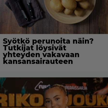
Syötkö perunoita näin?
Tutkijat löysivät
yhteyden vakavaan
kansansairauteen