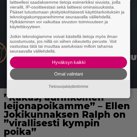
laitteellesi saadaksemme tietoja esimerkiksi sivuista, joilla
vierailit, IP-osoitteestasi sekä laitteesi ominaisuuksista.
Pääset tutustumaan yksityiskohtaisesti käyttötarkoituksiin ja
teknologiakumppaneihimme seuraavalla välilehdellä.
Hylkääminen voi vaikuttaa sivuston toimivuuteen ja
käytettävyyteen.
Jotkin teknologiamme voivat käsitellä tietoja myös ilman
suostumusta, jos niillä on siihen oikeutettu peruste. Voit
vastustaa tätä tai muuttaa asetuksiasi milloin tahansa
seuraavalla välilehdellä.
Hyväksyn kaikki
Omat valintani
Tietosuojakäytäntömme
”Rakas, aurinkoinen
leijonapoikamme” – Ellen
Jokikunnaksen Ralph on
”virallisesti kympin
poika”