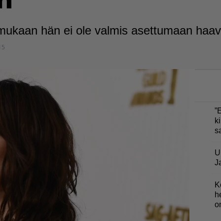
n
 mukaan hän ei ole valmis asettumaan haa
15
”
ki
s
U
J
K
h
o