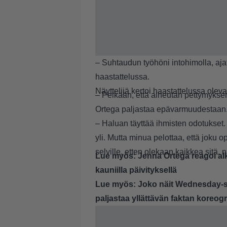
– Suhtaudun työhöni intohimolla, aja
haastattelussa.
Näyttelijä kertoi haastattelussa ole
– Pelkään, että aiheutan pettymyksen lä
Ortega paljastaa epävarmuudestaan
– Haluan täyttää ihmisten odotukset.
yli. Mutta minua pelottaa, että joku o
selville, etten olekaan kaikkea sitä,
Lue myös:
Jenna Ortega reagoi a
kauniilla päivityksellä
Lue myös:
Joko näit Wednesday-sa
paljastaa yllättävän faktan koreogr