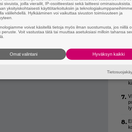
h
tkellä uransa etusijalle, jonka vuoksi hänellä ei ole
i sivuista, joilla vierailit, IP-osoitteestasi sekä laitteesi ominaisuuksista
o
an yksityiskohtaisesti käyttötarkoituksiin ja teknologiakumppaneihimm
la välilehdellä. Hylkääminen voi vaikuttaa sivuston toimivuuteen ja
yyteen.
äyttelijä toteaa.
4.
L
k
knologiamme voivat käsitellä tietoja myös ilman suostumusta, jos niillä o
ään myös
Elke
-lehden haastattelussa.
u peruste. Voit vastustaa tätä tai muuttaa asetuksiasi milloin tahansa se
a
lä.
5.
J
y
Omat valintani
Hyväksyn kaikki
h
6.
S
Tietosuojak
l
k
7.
V
p
l
8.
E
k