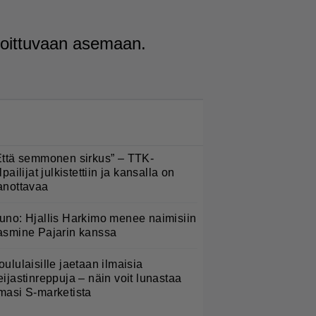
voittuvaan asemaan.
LUETUIMMAT NYT
Että semmonen sirkus” – TTK-
lpailijat julkistettiin ja kansalla on
anottavaa
uno: Hjallis Harkimo menee naimisiin
asmine Pajarin kanssa
oululaisille jaetaan ilmaisia
eijastinreppuja – näin voit lunastaa
masi S-marketista