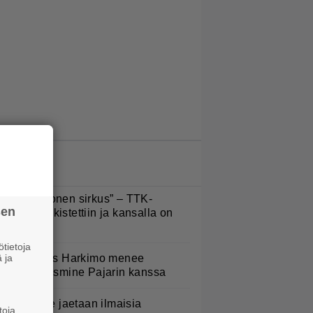
LUETUIMMAT JUTUT
Että semmonen sirkus” – TTK-
sen
lpailijat julkistettiin ja kansalla on
anottavaa
tietoja
 ja
uno: Hjallis Harkimo menee
aimisiin Jasmine Pajarin kanssa
oululaisille jaetaan ilmaisia
toja