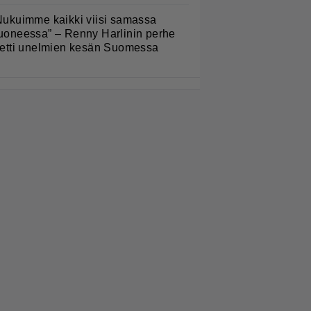
Nukuimme kaikki viisi samassa
uoneessa” – Renny Harlinin perhe
ietti unelmien kesän Suomessa