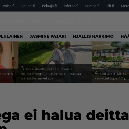
Voice.fi
Soundi.fi
Pelaaja.fi
Inferno.fi
Rumba.fi
Tilt.fi
Metel
MUSIIKKI
ILMIÖT
SUHTEET
KOTI
LULAINEN
JASMINE PAJARI
HJALLIS HARKIMO
HÄ
3.
Koululaisille jaetaan ilmaisia
4.
 naimisiin
heijastinreppuja – näin voit lunastaa
Lidl aloitti jätti
omasi S-marketista
kasvikset jopa 40 pr
a ei halua deittai