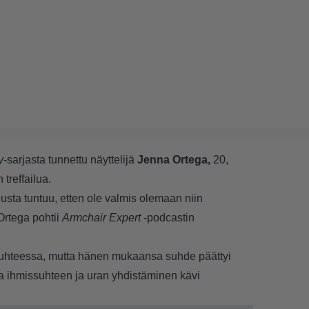
y
-sarjasta tunnettu näyttelijä
Jenna Ortega,
20,
 treffailua.
nusta tuntuu, etten ole valmis olemaan niin
Ortega pohtii
Armchair Expert
-podcastin
 suhteessa, mutta hänen mukaansa suhde päättyi
a ihmissuhteen ja uran yhdistäminen kävi