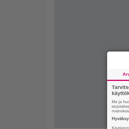
Ar
Tarvit
käytt
Me ja huo
tarjotak
mainoksi
Hyväksym
Käytämme 