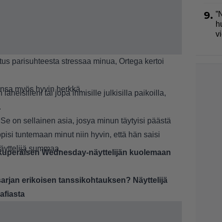
9.
”
h
v
tus parisuhteesta stressaa minua, Ortega kertoi
vansa myös hyvin herkkä.
heisilleni tai jopa ihmisille julkisilla paikoilla,
.
 Se on sellainen asia, josya minun täytyisi päästä
ppisi tuntemaan minut niin hyvin, että hän saisi
 näyttelijä summaa.
lkuperäisen Wednesday-näyttelijän kuolemaan
rjan erikoisen tanssikohtauksen? Näyttelijä
afiasta