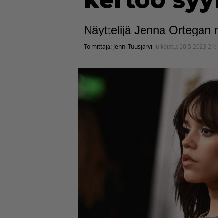
kertoo syy
Näyttelijä Jenna Ortegan
Toimittaja:
Jenni Tuusjarvi
Julkaistu:
20.5.2023 21: