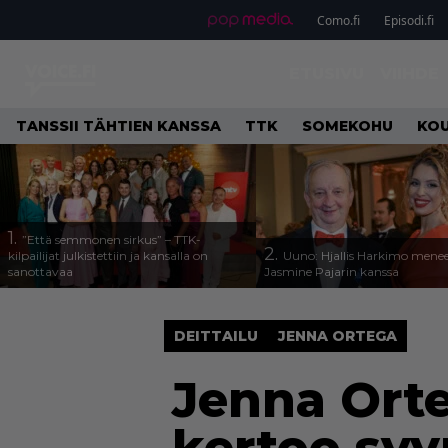
Como.fi
Episodi.fi
ETUSIVU
VIIHDE
TANSSII TÄHTIEN KANSSA
TTK
SOMEKOHU
KOU
1.
”Että semmonen sirkus” – TTK-
2.
kilpailijat julkistettiin ja kansalla on
Uuno: Hjallis Harkimo menee
sanottavaa
Jasmine Pajarin kanssa
DEITTAILU
JENNA ORTEGA
Jenna Orteg