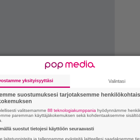
vostamme yksityisyyttäsi
Valintasi
1.
”
semme suostumuksesi tarjotaksemme henkilökohtai
ki
ökokemuksen
s
lellisesti valitsemamme
88 teknologiakumppania
hyödynnämme henkilö
2.
semme paremman käyttäjäkokemuksen sekä kohdentaaksemme sisältöä
U
a.
n
ällä suostut tietojesi käyttöön seuraavasti
3.
K
laitetunnisteita ja tallennamme evästeitä laitteellesi saadaksemme tie