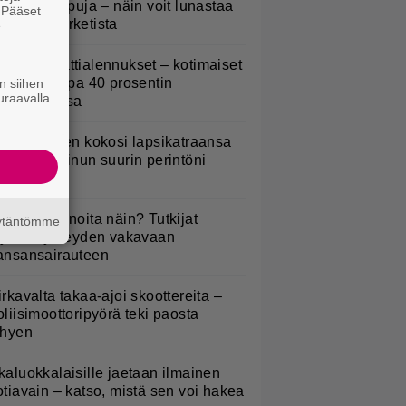
eijastinreppuja – näin voit lunastaa
. Pääset
masi S-marketista
e
idl aloitti jättialennukset – kotimaiset
asvikset jopa 40 prosentin
n siihen
uraavalla
lennuksessa
ani Sievinen kokosi lapsikatraansa
hteen – ”Minun suurin perintöni
eille”
yötkö perunoita näin? Tutkijat
äytäntömme
öysivät yhteyden vakavaan
ansansairauteen
irkavalta takaa-ajoi skoottereita –
oliisimoottoripyörä teki paosta
yhyen
kaluokkalaisille jaetaan ilmainen
otiavain – katso, mistä sen voi hakea