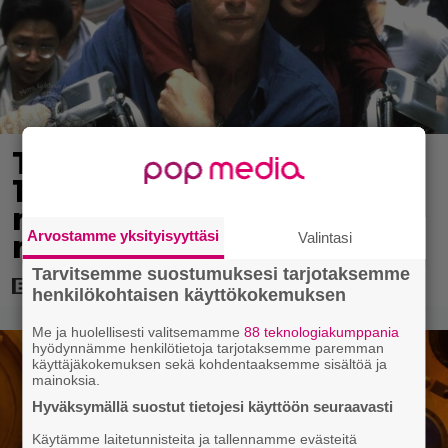
Tänään tv:ssä: Vuoden
1997 Bond-leffassa
nähdään hämmenttävän
Arvostamme yksityisyyttäsi
Valintasi
nykyaikainen kännykkä
Tarvitsemme suostumuksesi tarjotaksemme
henkilökohtaisen käyttökokemuksen
Me ja huolellisesti valitsemamme
88 teknologiakumppania
hyödynnämme henkilötietoja tarjotaksemme paremman
käyttäjäkokemuksen sekä kohdentaaksemme sisältöä ja
mainoksia.
Hyväksymällä suostut tietojesi käyttöön seuraavasti
Käytämme laitetunnisteita ja tallennamme evästeitä