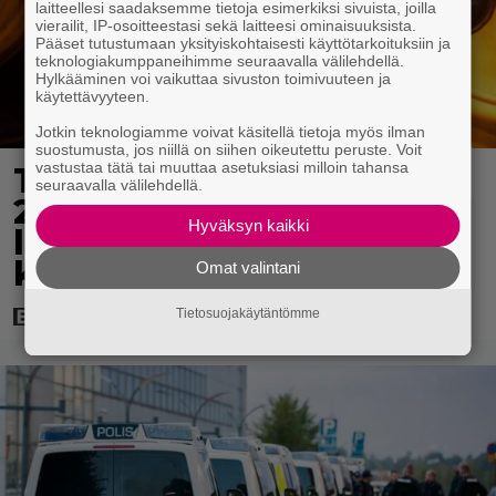
laitteellesi saadaksemme tietoja esimerkiksi sivuista, joilla
vierailit, IP-osoitteestasi sekä laitteesi ominaisuuksista.
Pääset tutustumaan yksityiskohtaisesti käyttötarkoituksiin ja
teknologiakumppaneihimme seuraavalla välilehdellä.
Hylkääminen voi vaikuttaa sivuston toimivuuteen ja
käytettävyyteen.
Jotkin teknologiamme voivat käsitellä tietoja myös ilman
suostumusta, jos niillä on siihen oikeutettu peruste. Voit
vastustaa tätä tai muuttaa asetuksiasi milloin tahansa
Tänään tv:ssä: Vuoden
seuraavalla välilehdellä.
2023 megaelokuva
Hyväksyn kaikki
luottaa Jason Stathamin
karismaan
Omat valintani
Tietosuojakäytäntömme