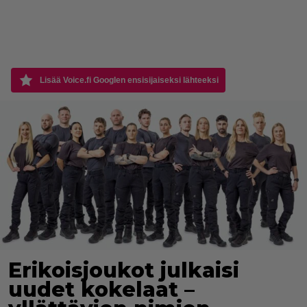
Lisää Voice.fi Googlen ensisijaiseksi lähteeksi
Erikoisjoukot julkaisi
uudet kokelaat –