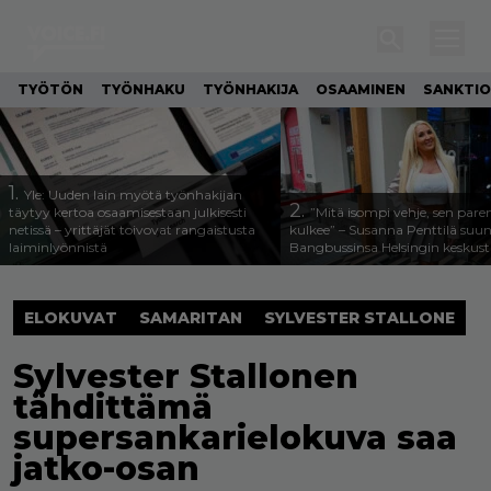
TYÖTÖN
TYÖNHAKU
TYÖNHAKIJA
OSAAMINEN
SANKTIO
1.
Yle: Uuden lain myötä työnhakijan
2.
täytyy kertoa osaamisestaan julkisesti
”Mitä isompi vehje, sen pa
netissä – yrittäjät toivovat rangaistusta
kulkee” – Susanna Penttilä suun
laiminlyönnistä
Bangbussinsa Helsingin keskus
ELOKUVAT
SAMARITAN
SYLVESTER STALLONE
Sylvester Stallonen
tähdittämä
supersankarielokuva saa
jatko-osan