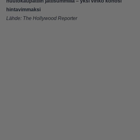
huutokaupattiin jättisummilla – yksi vihko kohosi
hintavimmaksi
Lähde:
The Hollywood Reporter