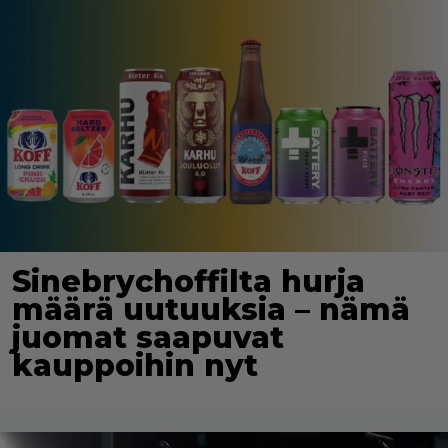
Sinebrychoffilta hurja
määrä uutuuksia – nämä
juomat saapuvat
kauppoihin nyt