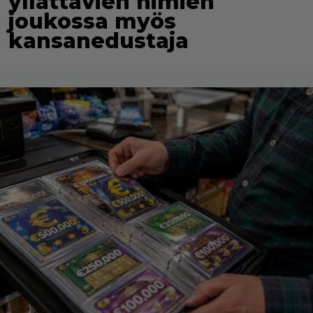
yllättävien nimien
joukossa myös
kansanedustaja