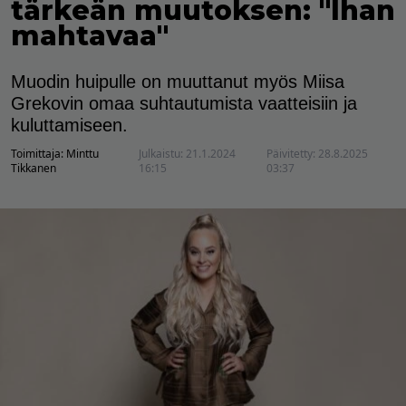
tärkeän muutoksen: "Ihan
mahtavaa"
Muodin huipulle on muuttanut myös Miisa
Grekovin omaa suhtautumista vaatteisiin ja
kuluttamiseen.
Toimittaja:
Minttu
Julkaistu:
21.1.2024
Päivitetty:
28.8.2025
Tikkanen
16:15
03:37