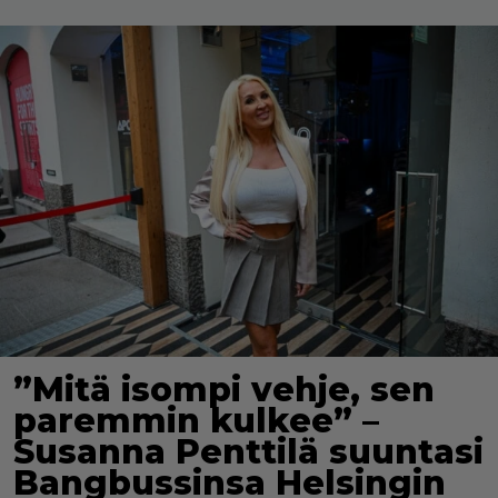
”Mitä isompi vehje, sen
paremmin kulkee” –
Susanna Penttilä suuntasi
Bangbussinsa Helsingin