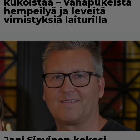
kukoistaa – vähäpukeista
hempeilyä ja leveitä
virnistyksiä laiturilla