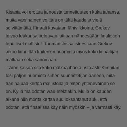
Kisasta voi erottua ja nousta tunnettuuteen kuka tahansa,
mutta varsinainen voittaja on tältä kaudelta vielä
selvittämättä. Finaali kuvataan lähiviikkoina, Grekov
toivoo leukansa putoavan lattiaan nähdesäään finalistien
lopulliset mallistot. Tuomaristossa istuessaan Grekov
aikoo kiinnittää kuitenkin huomiota myös koko kilpailijan
matkaan sekä sanomaan.
– Aion katsoa sitä koko matkaa ihan alusta asti. Kiinnitän
tosi paljon huomiota siihen suunnittelijan ääneen, mitä
hän haluaa kertoa mallistolla ja miten yhteneväinen se
on. Kyllä mä odotan wau-efektiäkin. Mulla on kauden
aikana niin monta kertaa suu loksahtanut auki, että
odotan, että finaalissa käy näin myöskin – ja varmasti käy.