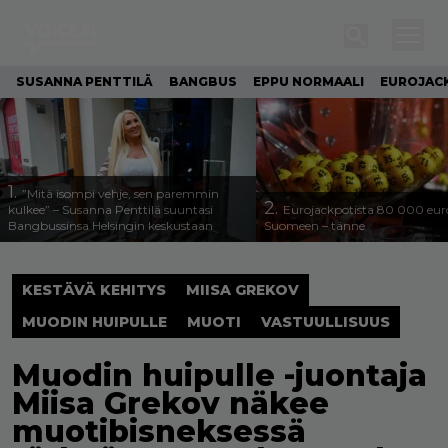
SUSANNA PENTTILÄ
BANGBUS
EPPU NORMAALI
EUROJAC
1.
”Mitä isompi vehje, sen paremmin
2.
kulkee” – Susanna Penttilä suuntasi
Eurojackpotista 80 000 eur
Bangbussinsa Helsingin keskustaan
Suomeen – tänne
KESTÄVÄ KEHITYS
MIISA GREKOV
MUODIN HUIPULLE
MUOTI
VASTUULLISUUS
Muodin huipulle -juontaja
Miisa Grekov näkee
muotibisneksessä