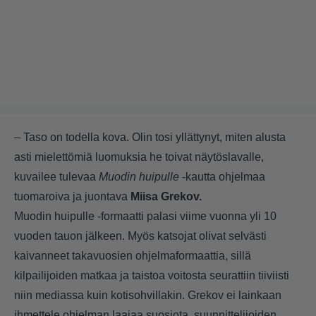
– Taso on todella kova. Olin tosi yllättynyt, miten alusta
asti mielettömiä luomuksia he toivat näytöslavalle,
kuvailee tulevaa
Muodin huipulle
-kautta ohjelmaa
tuomaroiva ja juontava
Miisa Grekov.
Muodin huipulle -formaatti palasi viime vuonna yli 10
vuoden tauon jälkeen. Myös katsojat olivat selvästi
kaivanneet takavuosien ohjelmaformaattia, sillä
kilpailijoiden matkaa ja taistoa voitosta seurattiin tiiviisti
niin mediassa kuin kotisohvillakin. Grekov ei lainkaan
ihmettele ohjelman laajaa suosiota, suunnittelijoiden