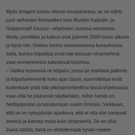
Myös ilmapiiri tuntuu olevan muutoksessa, se on nähty
juuri sellaisten formaattien kuin Muodin huipulle -ja
Huippumalli haussa –
ohjelmien uusissa versioissa.
Ilkeily, juonittelu ja kateus ovat jääneet 2000-luvun alkuun
ja hyvä niin. Grekov kertoo seuranneensa kuvauksissa
ilolla, kuinka kilpailijat eivät näe toisiaan vihamiehinä,
vaan ennemminkin tukeutuvat toisiinsa.
– Vaikka kyseessä on kilpailu, jossa on mahtava palkinto
ja kilpailuelementti koko ajan läsnä, suunnittelijat eivät
kuitenkaan pidä sitä ykkösprioriteettina tässä ohjelmassa,
vaan että he pääsevät näyttämään, mihin heistä on,
heittäytymään ja tutustumaan uusiin ihmisiin. Veikkaan,
että se on nykypäivän ajankuva, että ei olla niin hampaat
irvessä ja katsota muita kuin vihamiehiä. Se on ollut
ihana nähdä, tämä on ehdottomasti hyvän mielen