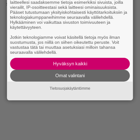
laitteellesi saadaksemme tietoja esimerkiksi sivuista, joilla
suunnittelua.
vierailit, IP-osoitteestasi sekä laitteesi ominaisuuksista.
Pääset tutustumaan yksityiskohtaisesti käyttötarkoituksiin ja
teknologiakumppaneihimme seuraavalla välilehdellä.
Hylkääminen voi vaikuttaa sivuston toimivuuteen ja
käytettävyyteen.
Jotkin teknologiamme voivat käsitellä tietoja myös ilman
suostumusta, jos niillä on siihen oikeutettu peruste. Voit
vastustaa tätä tai muuttaa asetuksiasi milloin tahansa
seuraavalla välilehdellä.
Hyväksyn kaikki
Omat valintani
Tietosuojakäytäntömme