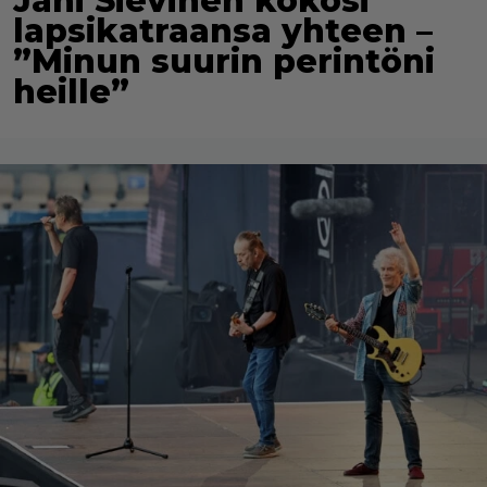
Jani Sievinen kokosi
lapsikatraansa yhteen –
”Minun suurin perintöni
heille”