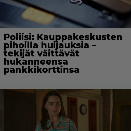
Poliisi: Kauppakeskusten
pihoilla huijauksia –
tekijät väittävät
hukanneensa
pankkikorttinsa