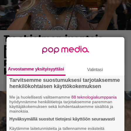
Tv-ohjelman juontaja
pudotti Linda
Lampeniuksen viulun –
Pete Parkkonen pakeni
kauhuissaan paikalta
Arvostamme yksityisyyttäsi
Valintasi
Tarvitsemme suostumuksesi tarjotaksemme
henkilökohtaisen käyttökokemuksen
Me ja huolellisesti valitsemamme
88 teknologiakumppania
hyödynnämme henkilötietoja tarjotaksemme paremman
käyttäjäkokemuksen sekä kohdentaaksemme sisältöä ja
mainoksia.
Hyväksymällä suostut tietojesi käyttöön seuraavasti
Käytämme laitetunnisteita ja tallennamme evästeitä