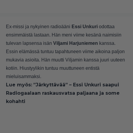
Ex-missi ja nykyinen radioääni
Essi Unkuri
odottaa
ensimmäistä lastaan. Hän meni viime kesänä naimisiin
tulevan lapsensa isän
Viljami Harjuniemen
kanssa.
Essin elämässä tuntuu tapahtuneen viime aikoina paljon
mukavia asioita. Hän muutti Viljamin kanssa juuri uuteen
kotiin. Hiustyylikin tuntuu muuttuneen entistä
mieluisammaksi.
Lue myös:
”Järkyttävää” – Essi Unkuri saapui
Radiogaalaan raskausvatsa paljaana ja some
kohahti