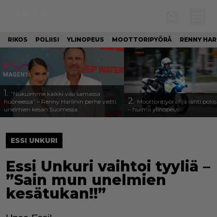
RIKOS
POLIISI
YLINOPEUS
MOOTTORIPYÖRÄ
RENNY HAR
1.
”Nukuimme kaikki viisi samassa
2.
huoneessa” – Renny Harlinin perhe vietti
Moottoripyöräilijä lähti poli
unelmien kesän Suomessa
– huima ylinopeus
ESSI UNKURI
Essi Unkuri vaihtoi tyyliä –
”Sain mun unelmien
kesätukan!!”