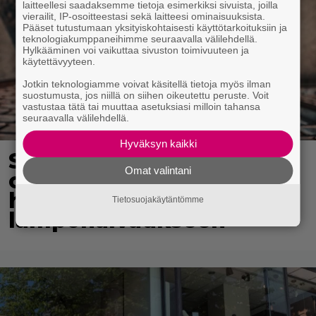
laitteellesi saadaksemme tietoja esimerkiksi sivuista, joilla
vierailit, IP-osoitteestasi sekä laitteesi ominaisuuksista.
Pääset tutustumaan yksityiskohtaisesti käyttötarkoituksiin ja
teknologiakumppaneihimme seuraavalla välilehdellä.
Hylkääminen voi vaikuttaa sivuston toimivuuteen ja
käytettävyyteen.
Jotkin teknologiamme voivat käsitellä tietoja myös ilman
suostumusta, jos niillä on siihen oikeutettu peruste. Voit
vastustaa tätä tai muuttaa asetuksiasi milloin tahansa
seuraavalla välilehdellä.
Hyväksyn kaikki
Suomeen matkalla
Omat valintani
olleiden rescue-koirien
hirveä loppu – 10 kuoli
Tietosuojakäytäntömme
lämpöhalvaukseen