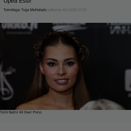
Upea Essi!
Toimittaja:
Tuija Mehtätalo
Julkaistu:
8.6.2026 21:55
Tomi Natri/ All Over Press