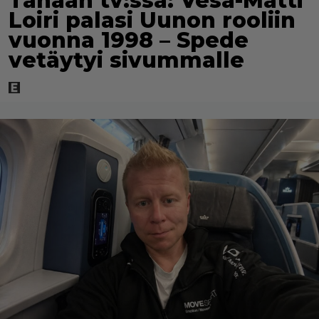
Tänään tv:ssä: Vesa-Matti
Loiri palasi Uunon rooliin
vuonna 1998 – Spede
vetäytyi sivummalle