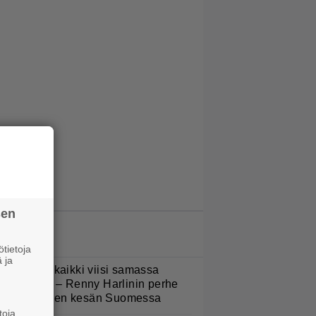
sen
LUETUIMMAT JUTUT
tietoja
 ja
Nukuimme kaikki viisi samassa
uoneessa” – Renny Harlinin perhe
ietti unelmien kesän Suomessa
toja