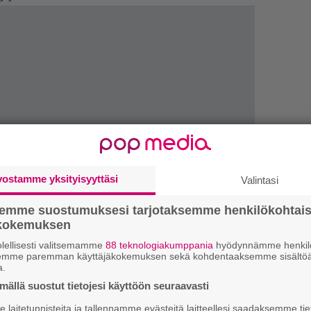
vostamme yksityisyyttäsi
Valintasi
semme suostumuksesi tarjotaksemme henkilökohtai
ökokemuksen
lellisesti valitsemamme
88 teknologiakumppania
hyödynnämme henkilö
semme paremman käyttäjäkokemuksen sekä kohdentaaksemme sisältöä
1.
”
a.
h
ällä suostut tietojesi käyttöön seuraavasti
v
laitetunnisteita ja tallennamme evästeitä laitteellesi saadaksemme tie