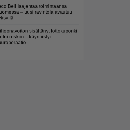
aco Bell laajentaa toimintaansa
uomessa – uusi ravintola avautuu
yksyllä
iljoonavoiton sisältänyt lottokuponki
outui roskiin – käynnistyi
uuroperaatio