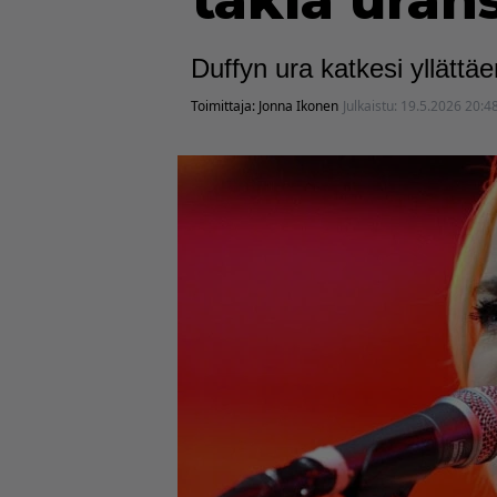
takia uran
Duffyn ura katkesi yllätt
Toimittaja:
Jonna Ikonen
Julkaistu:
19.5.2026 20:4