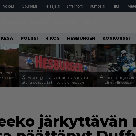
Voice.fi
Soundi.fi
Pelaaja.fi
Inferno.fi
Rumba.fi
Tilt.fi
Metel
MUSIIKKI
ILMIÖT
SUHTEET
KOTI
 KESÄ
POLIISI
RIKOS
HESBURGER
KONKURSSI
i Linda
3.
4.
arkkonen
Hesburgerilta iso muutos: Suosittu
Moottoripyöräilijä
ateria poistuu ja hintoja alennetaan
– huima ylinopeus
eeko järkyttävän 