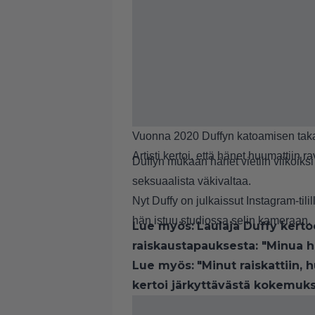
Vuonna 2020 Duffyn katoamisen takana
Artisti kertoi, että hänet huumattiin rav
Duffyn mukaan hänet vietiin viikoiks
seksuaalista väkivaltaa.
Nyt Duffy on julkaissut Instagram-ti
hän istuu studiossa selin kameraan.
Lue myös:
Laulaja Duffy kerto
raiskaustapauksesta: "Minua h
Lue myös:
"Minut raiskattiin, 
kertoi järkyttävästä kokemuk