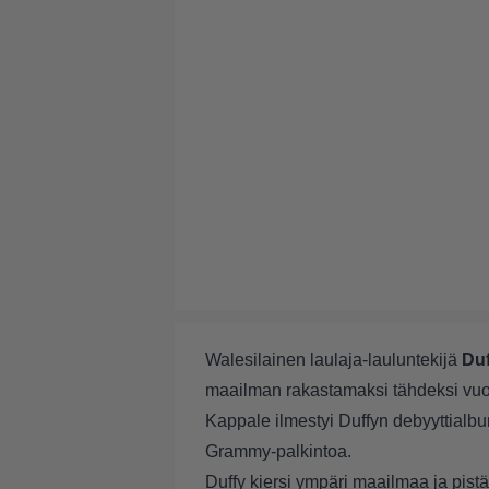
Walesilainen laulaja-lauluntekijä
Duf
maailman rakastamaksi tähdeksi vuon
Kappale ilmestyi Duffyn debyyttialbu
Grammy-palkintoa.
Duffy kiersi ympäri maailmaa ja pis