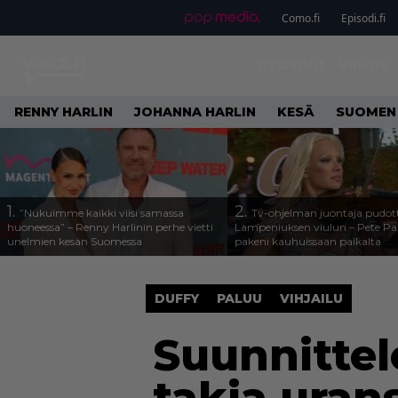
Como.fi
Episodi.fi
ETUSIVU
VIIHDE
RENNY HARLIN
JOHANNA HARLIN
KESÄ
SUOMEN
1.
2.
”Nukuimme kaikki viisi samassa
Tv-ohjelman juontaja pudott
huoneessa” – Renny Harlinin perhe vietti
Lampeniuksen viulun – Pete P
unelmien kesän Suomessa
pakeni kauhuissaan paikalta
DUFFY
PALUU
VIHJAILU
Suunnittel