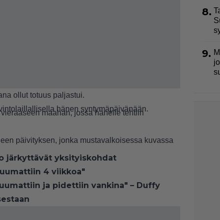
8.
T
S
s
9.
M
j
s
 ollut totuus paljastui.
intolaillallisella
hänen syntymäpäivänään.
i vieraaseen maahan, jossa hänelle tehtiin
lilleen päivityksen, jonka mustavalkoisessa kuvassa
o järkyttävät yksityiskohdat
uumattiin 4 viikkoa"
huumattiin ja pidettiin vankina" – Duffy
sestaan