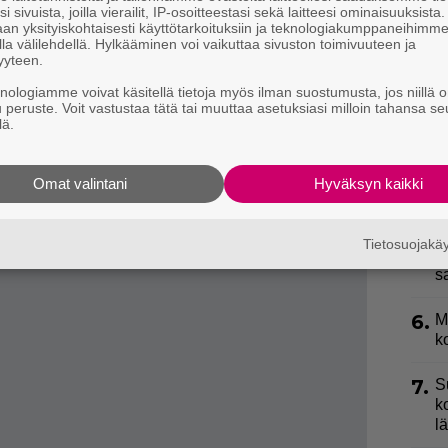
i sivuista, joilla vierailit, IP-osoitteestasi sekä laitteesi ominaisuuksista
2.
T
iikoiksi ja vietiin vieraaseen maahan” –
an yksityiskohtaisesti käyttötarkoituksiin ja teknologiakumppaneihimm
L
la välilehdellä. Hylkääminen voi vaikuttaa sivuston toimivuuteen ja
ärkyttävä syy
P
yyteen.
iljaisuuden kohauttaneen
p
knologiamme voivat käsitellä tietoja myös ilman suostumusta, jos niillä o
 julkaisi uuden kappaleen
u peruste. Voit vastustaa tätä tai muuttaa asetuksiasi milloin tahansa se
3.
lä.
H
nna 2010 ja Duffyn ura oli hurjassa kiidossa,
a
2011.
Omat valintani
Hyväksyn kaikki
4.
M
–
Tietosuojak
5.
T
s
6.
M
k
7.
S
k
l