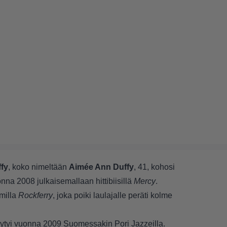
fy
, koko nimeltään
Aimée Ann Duffy
, 41, kohosi
na 2008 julkaisemallaan hittibiisillä
Mercy
.
milla
Rockferry
, joka poiki laulajalle peräti kolme
täytyi vuonna 2009 Suomessakin Pori Jazzeilla.