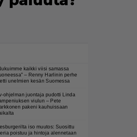
y paluuta?
LUETUIMMAT NYT
Nukuimme kaikki viisi samassa
uoneessa” – Renny Harlinin perhe
ietti unelmien kesän Suomessa
v-ohjelman juontaja pudotti Linda
ampeniuksen viulun – Pete
arkkonen pakeni kauhuissaan
aikalta
esburgerilta iso muutos: Suosittu
teria poistuu ja hintoja alennetaan