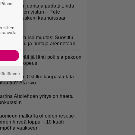
. Pääset
v-ohjelman juontaja pudotti Linda
e
ampeniuksen viulun – Pete
arkkonen pakeni kauhuissaan
aikalta
n siihen
uraavalla
esburgerilta iso muutos: Suosittu
teria poistuu ja hintoja alennetaan
oottoripyöräilijä lähti poliisia pakoon
 huima ylinopeus
äytäntömme
akaisinveto: Ostitko kaupasta tätä
alaattia? Älä syö
artina Aitolehden yritys on haettu
onkurssiin
uomeen matkalla olleiden rescue-
oirien hirveä loppu – 10 kuoli
ämpöhalvaukseen