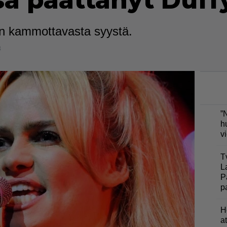
sa päättänyt Duff
äen kammottavasta syystä.
8
”
h
v
T
L
P
p
H
a