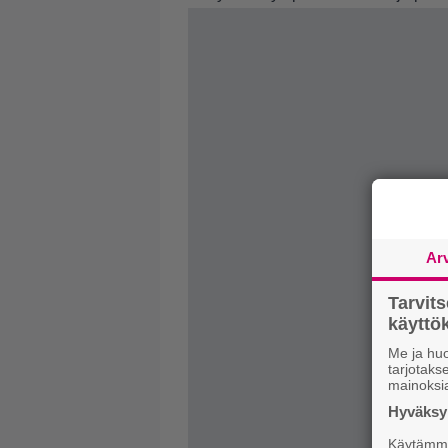
Ar
Tarvit
käytt
Me ja huo
tarjotak
mainoksi
Hyväksym
Käytämme 