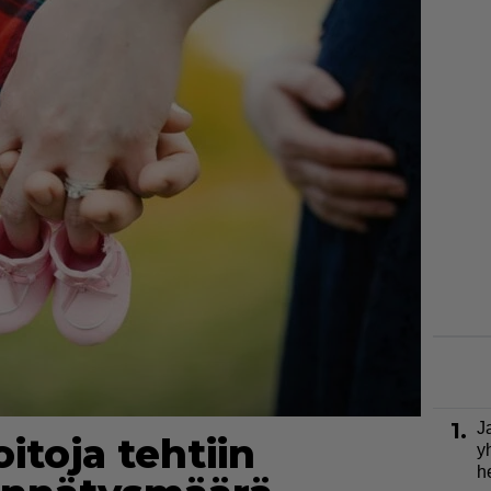
1.
J
toja tehtiin
y
h