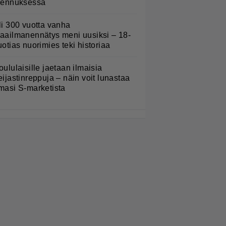
lennuksessa
li 300 vuotta vanha
aailmanennätys meni uusiksi – 18-
uotias nuorimies teki historiaa
oululaisille jaetaan ilmaisia
eijastinreppuja – näin voit lunastaa
masi S-marketista