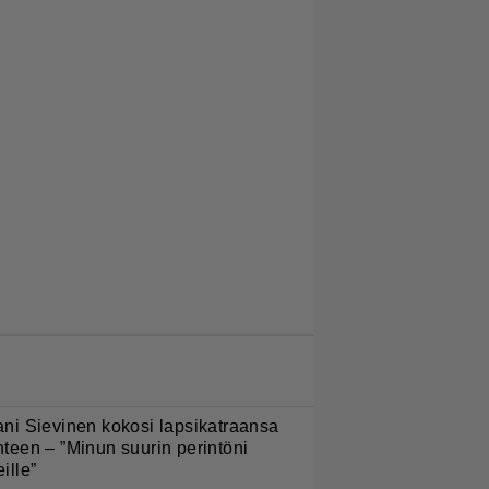
LUETUIMMAT JUTUT
ani Sievinen kokosi lapsikatraansa
hteen – ”Minun suurin perintöni
eille”