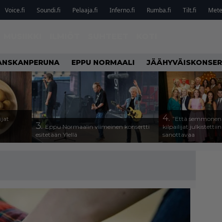
Voice.fi
Soundi.fi
Pelaaja.fi
Inferno.fi
Rumba.fi
Tilt.fi
Metel
MUSIIKKI
ILMIÖT
SUHTEET
KOTI
ANSKANPERUNA
EPPU NORMAALI
JÄÄHYVÄISKONSER
4.
ijat
”Että semmonen s
3.
Eppu Normaalin viimeinen konsertti
kilpailijat julkistettii
esitetään Ylellä
sanottavaa