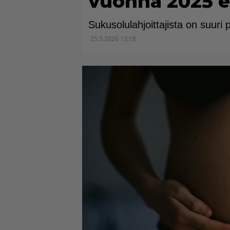
vuonna 2025 
Sukusolulahjoittajista on suuri 
25.5.2026 13:18