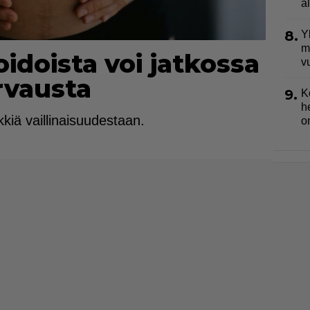
a
8.
Y
m
idoista voi jatkossa
v
rvausta
9.
K
h
kiä vaillinaisuudestaan.
o