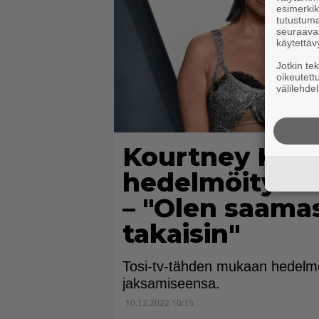
esimerkiks
tutustuma
seuraaval
käytettäv
Jotkin te
oikeutett
välilehdel
Kourtney Kar
hedelmöitysho
– "Olen saama
takaisin"
Tosi-tv-tähden mukaan hedelmö
jaksamiseensa.
10.12.2022 10:15