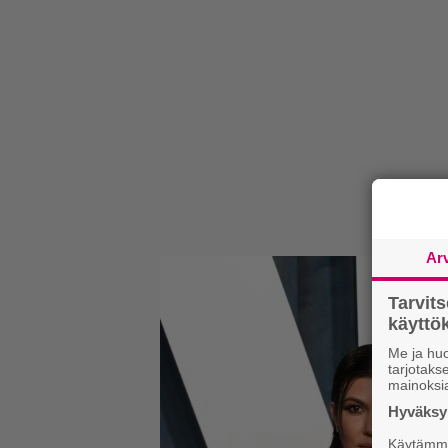
Ar
Tarvit
käytt
Me ja huo
tarjotak
mainoksi
Hyväksym
Käytämme 