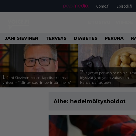
Como.fi
Episodi.fi
ETUSIVU
VIIHDE
JANI SIEVINEN
TERVEYS
DIABETES
PERUNA
R
2.
Syötkö perunoita näin? Tutk
1.
Jani Sievinen kokosi lapsikatraansa
löysivät yhteyden vakavaan
yhteen – ”Minun suurin perintöni heille”
kansansairauteen
Aihe:
hedelmöityshoidot