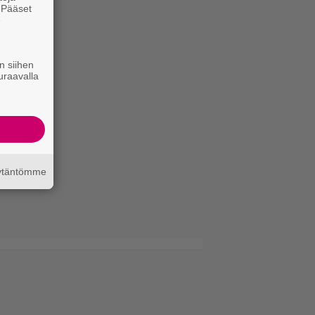
. Pääset
e
n siihen
uraavalla
äytäntömme