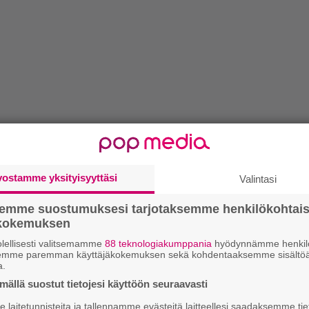
vostamme yksityisyyttäsi
Valintasi
semme suostumuksesi tarjotaksemme henkilökohtai
ökokemuksen
lellisesti valitsemamme
88 teknologiakumppania
hyödynnämme henkilö
semme paremman käyttäjäkokemuksen sekä kohdentaaksemme sisältöä
a.
ällä suostut tietojesi käyttöön seuraavasti
laitetunnisteita ja tallennamme evästeitä laitteellesi saadaksemme tie