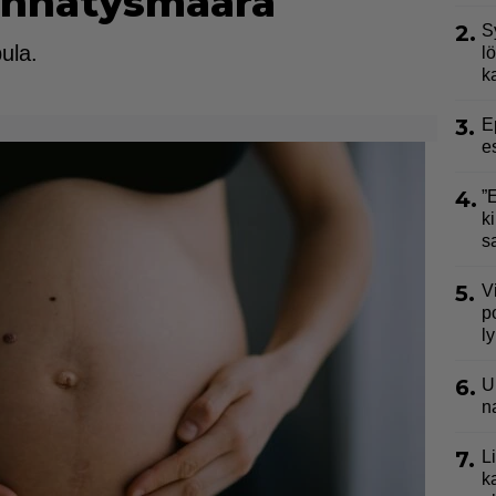
ennätysmäärä
2.
S
pula.
l
k
3.
E
e
4.
”
ki
s
5.
V
p
l
6.
U
n
7.
L
k