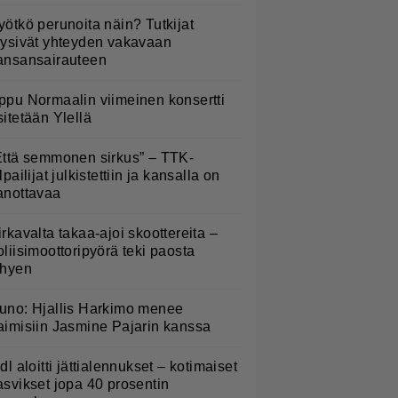
yötkö perunoita näin? Tutkijat
öysivät yhteyden vakavaan
ansansairauteen
ppu Normaalin viimeinen konsertti
sitetään Ylellä
Että semmonen sirkus” – TTK-
lpailijat julkistettiin ja kansalla on
anottavaa
irkavalta takaa-ajoi skoottereita –
oliisimoottoripyörä teki paosta
yhyen
uno: Hjallis Harkimo menee
aimisiin Jasmine Pajarin kanssa
idl aloitti jättialennukset – kotimaiset
asvikset jopa 40 prosentin