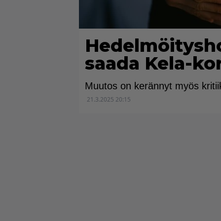
Hedelmöitysho
saada Kela-ko
Muutos on kerännyt myös kritiik
21.3.2025 20:15