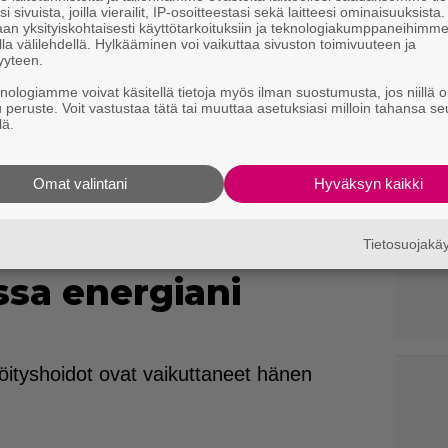
i sivuista, joilla vierailit, IP-osoitteestasi sekä laitteesi ominaisuuksista
an yksityiskohtaisesti käyttötarkoituksiin ja teknologiakumppaneihimm
la välilehdellä. Hylkääminen voi vaikuttaa sivuston toimivuuteen ja
yyteen.
knologiamme voivat käsitellä tietoja myös ilman suostumusta, jos niillä o
u peruste. Voit vastustaa tätä tai muuttaa asetuksiasi milloin tahansa se
lä.
Omat valintani
Hyväksyn kaikki
dashian avoimena
idon vaikutuksista
Tietosuojak
ssa energiani
ityshoidot ovat vaikuttaneet hänen