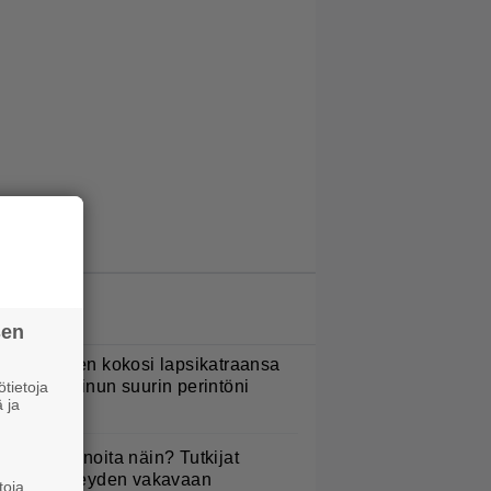
LUETUIMMAT JUTUT
sen
ani Sievinen kokosi lapsikatraansa
hteen – ”Minun suurin perintöni
tietoja
 ja
eille”
yötkö perunoita näin? Tutkijat
öysivät yhteyden vakavaan
toja