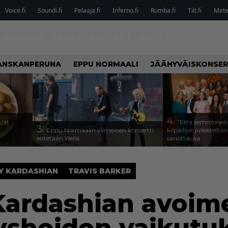
Voice.fi
Soundi.fi
Pelaaja.fi
Inferno.fi
Rumba.fi
Tilt.fi
Metel
MUSIIKKI
ILMIÖT
SUHTEET
KOTI
ANSKANPERUNA
EPPU NORMAALI
JÄÄHYVÄISKONSER
4.
ijat
”Että semmonen s
3.
Eppu Normaalin viimeinen konsertti
kilpailijat julkistettii
esitetään Ylellä
sanottavaa
Y KARDASHIAN
TRAVIS BARKER
Kardashian avoim