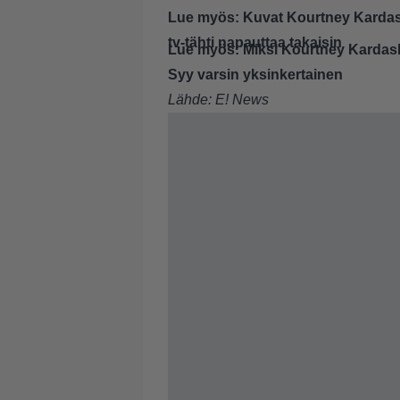
Lue myös:
Kuvat Kourtney Kardashi
tv-tähti napauttaa takaisin
Lue myös:
Miksi Kourtney Kardash
Syy varsin yksinkertainen
Lähde:
E! News