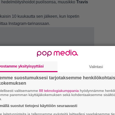
n hedelmöityshoidot puolisonsa, muusikko
Travis
aisin 10 kuukautta sen jälkeen, kun lopetin
ittaa Instagram-tarinassaan.
vostamme yksityisyyttäsi
Valintasi
semme suostumuksesi tarjotaksemme henkilökohtai
ökokemuksen
1.
J
y
lellisesti valitsemamme
88 teknologiakumppania
hyödynnämme henkilö
semme paremman käyttäjäkokemuksen sekä kohdentaaksemme sisältöä
h
a.
ällä suostut tietojesi käyttöön seuraavasti
2.
S
l
laitetunnisteita ja tallennamme evästeitä laitteellesi saadaksemme tie