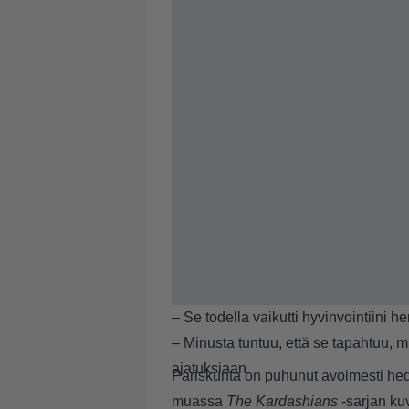
– Se todella vaikutti hyvinvointiini hen
– Minusta tuntuu, että se tapahtuu, mi
ajatuksiaan.
Pariskunta on puhunut avoimesti he
muassa
The Kardashians
-sarjan k