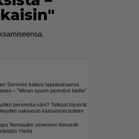
sista –
kaisin"
aksamiseensa.
LUETUIMMAT NYT
ani Sievinen kokosi lapsikatraansa
hteen – ”Minun suurin perintöni heille”
yötkö perunoita näin? Tutkijat löysivät
hteyden vakavaan kansansairauteen
ppu Normaalin viimeinen konsertti
sitetään Ylellä