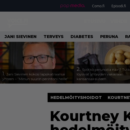
Como.fi
Episodi.fi
ETUSIVU
VIIHDE
JANI SIEVINEN
TERVEYS
DIABETES
PERUNA
R
2.
Syötkö perunoita näin? Tutk
1.
Jani Sievinen kokosi lapsikatraansa
löysivät yhteyden vakavaan
yhteen – ”Minun suurin perintöni heille”
kansansairauteen
HEDELMÖITYSHOIDOT
KOURTNE
Kourtney 