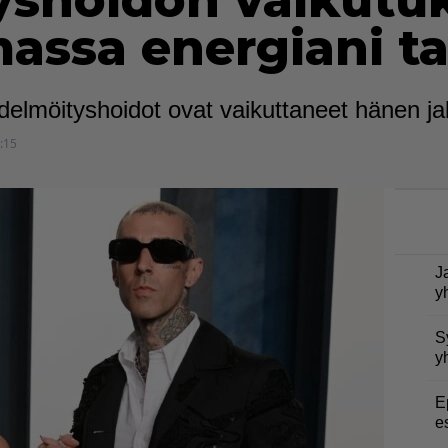
shoidon vaikutuk
assa energiani ta
delmöityshoidot ovat vaikuttaneet hänen j
:15
J
y
S
y
E
e