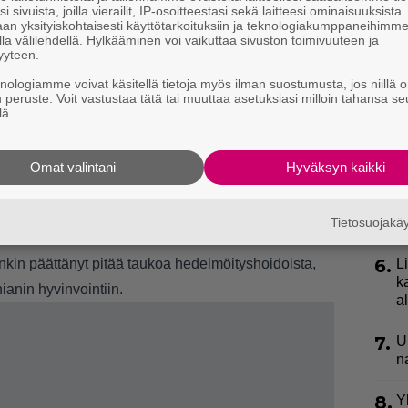
k
i sivuista, joilla vierailit, IP-osoitteestasi sekä laitteesi ominaisuuksista
an yksityiskohtaisesti käyttötarkoituksiin ja teknologiakumppaneihimm
la välilehdellä. Hylkääminen voi vaikuttaa sivuston toimivuuteen ja
3.
E
yyteen.
e
knologiamme voivat käsitellä tietoja myös ilman suostumusta, jos niillä o
u peruste. Voit vastustaa tätä tai muuttaa asetuksiasi milloin tahansa se
4.
”
uinka hedelmöityshoidot ovat vaikuttaneet hänen
lä.
ki
okakuussa vieraillessaan
Not Skinny But Not Fat
-
s
an alhainen energiataso johtui nimenomaan
Omat valintani
Hyväksyn kaikki
5.
V
p
lmikuun jälkeen, ja silti energiatasoni ovat edelleen
Tietosuojak
l
toi lokakuussa.
6.
nkin päättänyt pitää taukoa hedelmöityshoidoista,
L
k
hianin hyvinvointiin.
a
7.
U
n
8.
Y