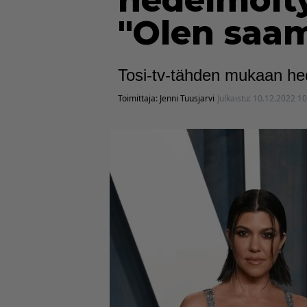
hedelmöity
"Olen saam
Tosi-tv-tähden mukaan he
Toimittaja:
Jenni Tuusjarvi
Julkaistu:
10.12.2022 10