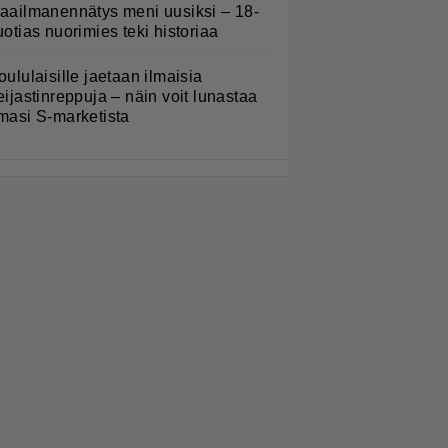
aailmanennätys meni uusiksi – 18-
uotias nuorimies teki historiaa
oululaisille jaetaan ilmaisia
eijastinreppuja – näin voit lunastaa
masi S-marketista