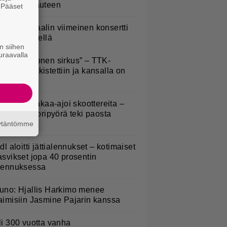
ansansairauteen
. Pääset
e
ppu Normaalin viimeinen konsertti
sitetään Ylellä
n siihen
uraavalla
Että semmonen sirkus” – TTK-
lpailijat julkistettiin ja kansalla on
anottavaa
irkavalta takaa-ajoi skoottereita –
oliisimoottoripyörä teki paosta
äytäntömme
yhyen
idl aloitti jättialennukset – kotimaiset
asvikset jopa 40 prosentin
lennuksessa
uno: Hjallis Harkimo menee
aimisiin Jasmine Pajarin kanssa
li 300 vuotta vanha