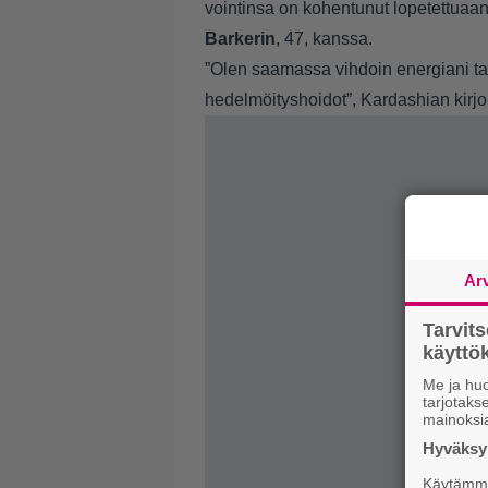
vointinsa on kohentunut lopetettuaa
Barkerin
, 47, kanssa.
”Olen saamassa vihdoin energiani tak
hedelmöityshoidot”, Kardashian kirjo
Ar
Tarvit
käytt
Me ja huo
tarjotak
mainoksi
Hyväksym
Käytämme 