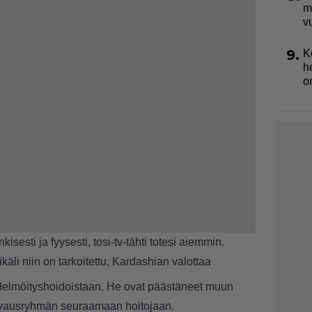
m
v
9.
K
h
o
kisesti ja fyysesti, tosi-tv-tähti totesi aiemmin.
käli niin on tarkoitettu, Kardashian valottaa
delmöityshoidoistaan. He ovat päästäneet muun
uvausryhmän seuraamaan hoitojaan.