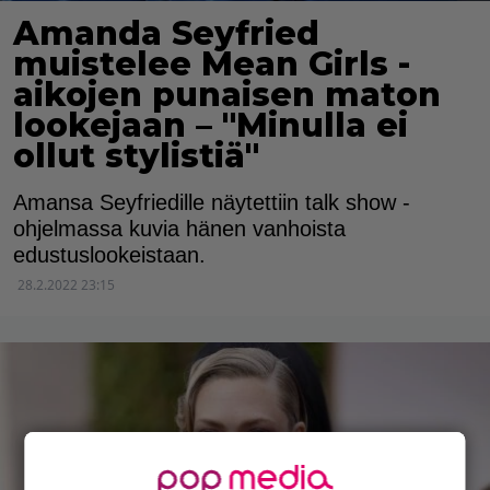
Amanda Seyfried
muistelee Mean Girls -
aikojen punaisen maton
lookejaan – "Minulla ei
ollut stylistiä"
Amansa Seyfriedille näytettiin talk show -
ohjelmassa kuvia hänen vanhoista
edustuslookeistaan.
28.2.2022 23:15