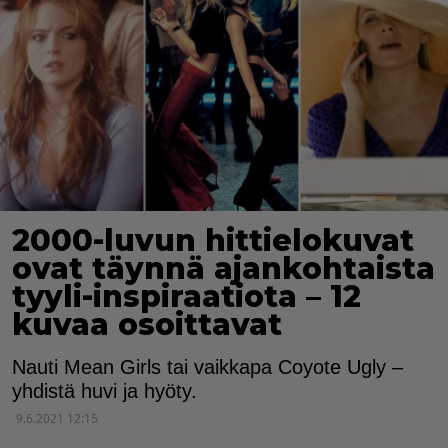
2000-luvun hittielokuvat
ovat täynnä ajankohtaista
tyyli-inspiraatiota – 12
kuvaa osoittavat
Nauti Mean Girls tai vaikkapa Coyote Ugly –
yhdistä huvi ja hyöty.
9.6.2021 12:15