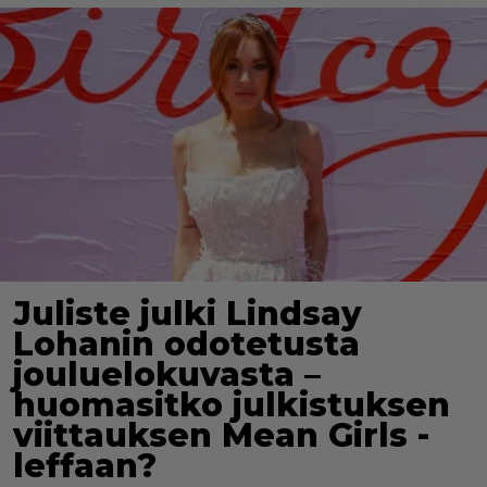
Juliste julki Lindsay
Lohanin odotetusta
jouluelokuvasta –
huomasitko julkistuksen
viittauksen Mean Girls -
leffaan?