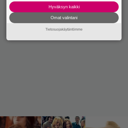
Hyväksyn kaikki
Omat valintani
Tietosuojakäytäntömme