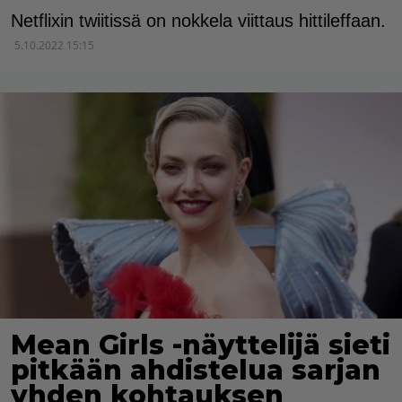
Netflixin twiitissä on nokkela viittaus hittileffaan.
5.10.2022 15:15
Mean Girls -näyttelijä sieti
pitkään ahdistelua sarjan
yhden kohtauksen