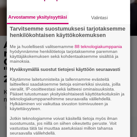
Arvostamme yksityisyyttäsi
Valintasi
Tarvitsemme suostumuksesi tarjotaksemme
henkilökohtaisen käyttökokemuksen
Amanda Seyfried jakoi
Me ja huolellisesti valitsemamme
88 teknologiakumppania
nostalgisen kuvan Mean
hyödynnämme henkilötietoja tarjotaksemme paremman
käyttäjäkokemuksen sekä kohdentaaksemme sisältöä ja
Girls -kuvausten ajalta:
mainoksia.
"Viikonloput vuonna
Hyväksymällä suostut tietojesi käyttöön seuraavasti
2003"
Käytämme laitetunnisteita ja tallennamme evästeitä
laitteellesi saadaksemme tietoja esimerkiksi sivuista, joilla
vierailit, IP-osoitteestasi sekä laitteesi ominaisuuksista.
Kuvassa nähdään monia naisen
Pääset tutustumaan yksityiskohtaisesti käyttötarkoituksiin ja
näyttelijäkollegoita hittielokuvasta.
teknologiakumppaneihimme seuraavalla välilehdellä.
Hylkääminen voi vaikuttaa sivuston toimivuuteen ja
12.7.2021 23:15
käytettävyyteen.
Jotkin teknologiamme voivat käsitellä tietoja myös ilman
suostumusta, jos niillä on siihen oikeutettu peruste. Voit
vastustaa tätä tai muuttaa asetuksiasi milloin tahansa
seuraavalla välilehdellä.