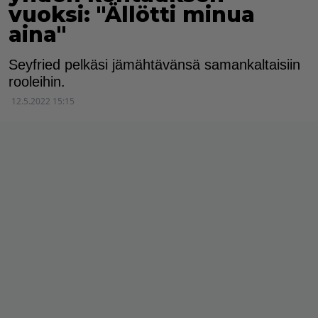
vuoksi: "Ällötti minua
aina"
Seyfried pelkäsi jämähtävänsä samankaltaisiin
rooleihin.
12.5.2022 15:15