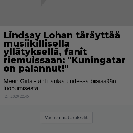
Lindsay Lohan täräyttää
musiikillisella
yllätyksellä, fanit
riemuissaan: "Kuningatar
on palannut!"
Mean Girls -tähti laulaa uudessa biisissään
luopumisesta.
2.4.2020 22:45
Artikkelien
Vanhemmat artikkelit
selaus