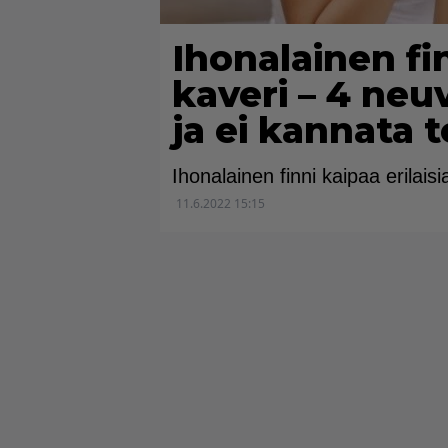
Ihonalainen fi
kaveri – 4 neu
ja ei kannata 
Ihonalainen finni kaipaa erilaisi
11.6.2022 15:15