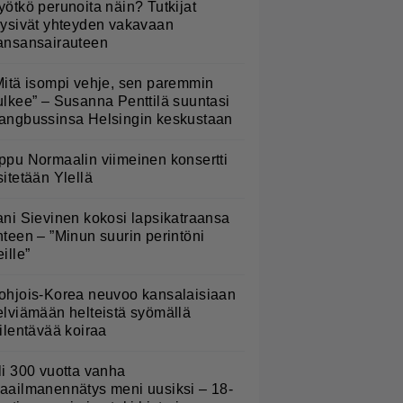
yötkö perunoita näin? Tutkijat
öysivät yhteyden vakavaan
ansansairauteen
Mitä isompi vehje, sen paremmin
ulkee” – Susanna Penttilä suuntasi
angbussinsa Helsingin keskustaan
ppu Normaalin viimeinen konsertti
sitetään Ylellä
ani Sievinen kokosi lapsikatraansa
hteen – ”Minun suurin perintöni
eille”
ohjois-Korea neuvoo kansalaisiaan
elviämään helteistä syömällä
iilentävää koiraa
li 300 vuotta vanha
aailmanennätys meni uusiksi – 18-