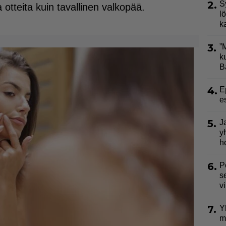
2.
S
a otteita kuin tavallinen valkopää.
l
k
3.
”
k
B
4.
E
e
5.
J
y
h
6.
P
s
v
7.
Y
m