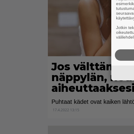
esimerkiks
tutustuma
seuraaval
käytettäv
Jotkin te
oikeutett
välilehdel
Jos välttämätt
näppylän, noud
aiheuttaakses
Puhtaat kädet ovat kaiken läht
17.4.2022 13:15