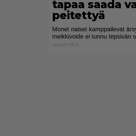
tapaa saada va
peitettyä
Monet naiset kamppailevat ärsy
meikkivoide ei tunnu tepsivän s
6.6.2017 18:15