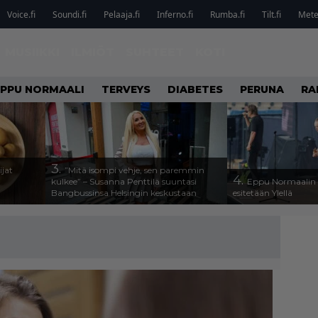
Voice.fi
Soundi.fi
Pelaaja.fi
Inferno.fi
Rumba.fi
Tilt.fi
Metel
MUSIIKKI
ILMIÖT
SUHTEET
KOTI
EPPU NORMAALI
TERVEYS
DIABETES
PERUNA
RA
3.
ijat
”Mitä isompi vehje, sen paremmin
4.
kulkee” – Susanna Penttilä suuntasi
Eppu Normaalin v
Bangbussinsa Helsingin keskustaan
esitetään Ylellä