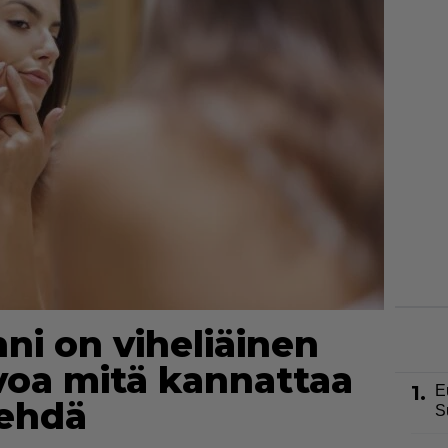
nni on viheliäinen
voa mitä kannattaa
1.
E
tehdä
S