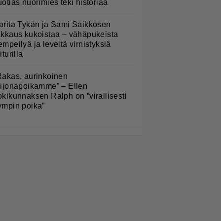
uotias nuorimies teki historiaa
arita Tykän ja Sami Saikkosen
akkaus kukoistaa – vähäpukeista
empeilyä ja leveitä virnistyksiä
iturilla
Rakas, aurinkoinen
eijonapoikamme” – Ellen
okikunnaksen Ralph on ”virallisesti
ympin poika”