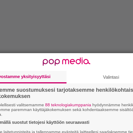
vostamme yksityisyyttäsi
Valintasi
semme suostumuksesi tarjotaksemme henkilökohtai
ökokemuksen
lellisesti valitsemamme
88 teknologiakumppania
hyödynnämme henkilö
semme paremman käyttäjäkokemuksen sekä kohdentaaksemme sisältöä
a.
ällä suostut tietojesi käyttöön seuraavasti
laitetunnisteita ja tallennamme evästeitä laitteellesi saadaksemme tie