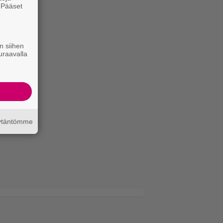
. Pääset
e
n siihen
uraavalla
äytäntömme