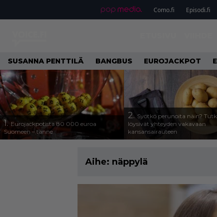
Como.fi
Episodi.fi
ETUSIVU
VIIHDE
SUSANNA PENTTILÄ
BANGBUS
EUROJACKPOT
2.
Syötkö perunoita näin? Tutk
1.
Eurojackpotista 80 000 euroa
löysivät yhteyden vakavaan
Suomeen – tänne
kansansairauteen
Aihe:
näppylä