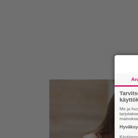
Ar
Tarvit
käytt
Me ja huo
tarjotak
mainoksi
Hyväksym
Käytämme 