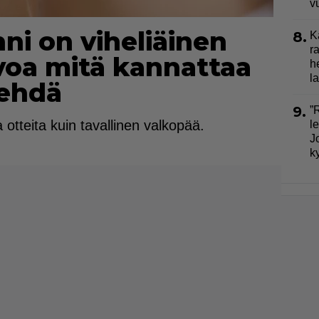
v
nni on viheliäinen
8.
K
r
voa mitä kannattaa
h
la
tehdä
9.
”
a otteita kuin tavallinen valkopää.
l
J
k