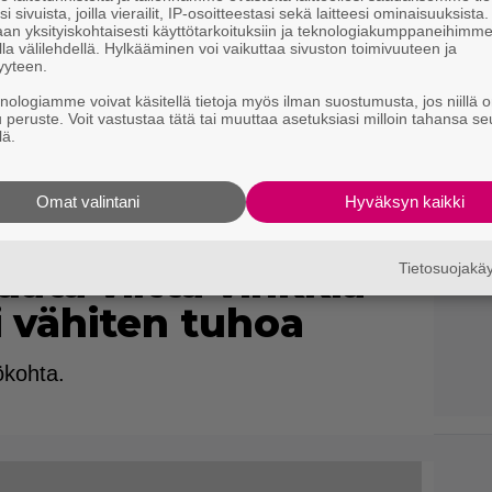
i sivuista, joilla vierailit, IP-osoitteestasi sekä laitteesi ominaisuuksista
an yksityiskohtaisesti käyttötarkoituksiin ja teknologiakumppaneihimm
la välilehdellä. Hylkääminen voi vaikuttaa sivuston toimivuuteen ja
yyteen.
knologiamme voivat käsitellä tietoja myös ilman suostumusta, jos niillä o
u peruste. Voit vastustaa tätä tai muuttaa asetuksiasi milloin tahansa se
lä.
Omat valintani
Hyväksyn kaikki
ä haluat puristaa
ata viittä vinkkiä
Tietosuojak
i vähiten tuhoa
ökohta.