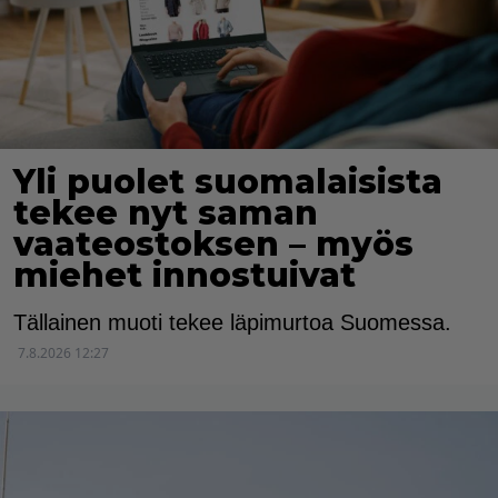
Yli puolet suomalaisista
tekee nyt saman
vaateostoksen – myös
miehet innostuivat
Tällainen muoti tekee läpimurtoa Suomessa.
7.8.2026 12:27