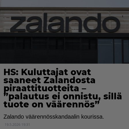
HS: Kuluttajat ovat
saaneet Zalandosta
piraattituotteita –
”palautus ei onnistu, sillä
tuote on väärennös”
Zalando väärennösskandaalin kourissa.
19.5.2026 19:31