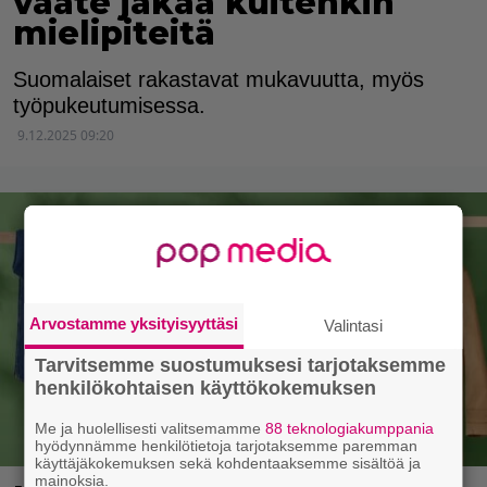
vaate jakaa kuitenkin
mielipiteitä
Suomalaiset rakastavat mukavuutta, myös
työpukeutumisessa.
9.12.2025 09:20
Arvostamme yksityisyyttäsi
Valintasi
Tarvitsemme suostumuksesi tarjotaksemme
henkilökohtaisen käyttökokemuksen
Me ja huolellisesti valitsemamme
88 teknologiakumppania
hyödynnämme henkilötietoja tarjotaksemme paremman
käyttäjäkokemuksen sekä kohdentaaksemme sisältöä ja
mainoksia.