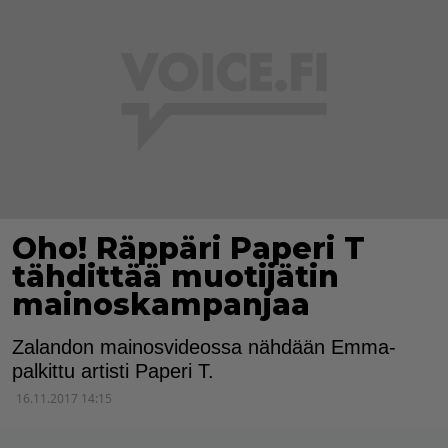
Oho! Räppäri Paperi T
tähdittää muotijätin
mainoskampanjaa
Zalandon mainosvideossa nähdään Emma-
palkittu artisti Paperi T.
16.11.2017 14:15