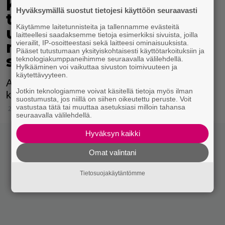
Käytettyjen vaatteiden
Hyväksymällä suostut tietojesi käyttöön seuraavasti
tarjonta kasvaa netissä –
Käytämme laitetunnisteita ja tallennamme evästeitä
uusin second handia
laitteellesi saadaksemme tietoja esimerkiksi sivuista, joilla
myyvä yritys yllättää
vierailit, IP-osoitteestasi sekä laitteesi ominaisuuksista.
Pääset tutustumaan yksityiskohtaisesti käyttötarkoituksiin ja
sinutkin
teknologiakumppaneihimme seuraavalla välilehdellä.
Hylkääminen voi vaikuttaa sivuston toimivuuteen ja
käytettävyyteen.
Ainakaan valinnanvaran vähyys ei ole syy
Jotkin teknologiamme voivat käsitellä tietoja myös ilman
karttaa second hand -muotia.
suostumusta, jos niillä on siihen oikeutettu peruste. Voit
vastustaa tätä tai muuttaa asetuksiasi milloin tahansa
20.4.2021 15:45
seuraavalla välilehdellä.
Hyväksyn kaikki
Omat valintani
Tietosuojakäytäntömme