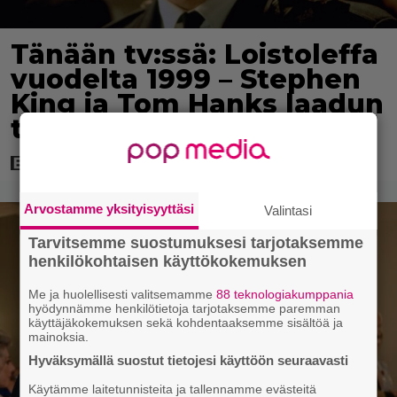
Tänään tv:ssä: Loistoleffa
vuodelta 1999 – Stephen
King ja Tom Hanks laadun
takeina
Arvostamme yksityisyyttäsi
Valintasi
Tarvitsemme suostumuksesi tarjotaksemme
henkilökohtaisen käyttökokemuksen
Me ja huolellisesti valitsemamme
88 teknologiakumppania
hyödynnämme henkilötietoja tarjotaksemme paremman
käyttäjäkokemuksen sekä kohdentaaksemme sisältöä ja
mainoksia.
Hyväksymällä suostut tietojesi käyttöön seuraavasti
Käytämme laitetunnisteita ja tallennamme evästeitä