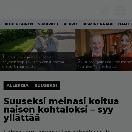
KOULULAINEN
S-MARKET
REPPU
JASMINE PAJARI
HJALL
1.
Koululaisille jaetaan ilmaisia
2.
heijastinreppuja – näin voit lunastaa
Uuno: Hjallis Harkimo menee
omasi S-marketista
Jasmine Pajarin kanssa
ALLERGIA
SUUSEKSI
Suuseksi meinasi koitua
naisen kohtaloksi – syy
yllättää