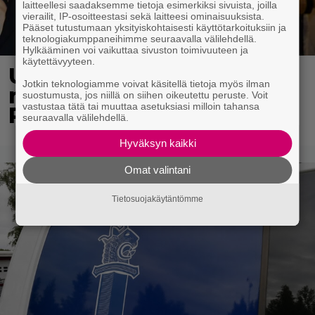
laitteellesi saadaksemme tietoja esimerkiksi sivuista, joilla
vierailit, IP-osoitteestasi sekä laitteesi ominaisuuksista.
Pääset tutustumaan yksityiskohtaisesti käyttötarkoituksiin ja
teknologiakumppaneihimme seuraavalla välilehdellä.
Hylkääminen voi vaikuttaa sivuston toimivuuteen ja
käytettävyyteen.
Uuno: Hjallis Harkimo
Jotkin teknologiamme voivat käsitellä tietoja myös ilman
menee naimisiin Jasmine
suostumusta, jos niillä on siihen oikeutettu peruste. Voit
vastustaa tätä tai muuttaa asetuksiasi milloin tahansa
Pajarin kanssa
seuraavalla välilehdellä.
Hyväksyn kaikki
Omat valintani
Tietosuojakäytäntömme