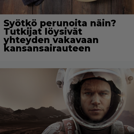
Syötkö perunoita näin?
Tutkijat löysivät
yhteyden vakavaan
kansansairauteen