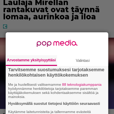
Laulaja Mirellan
rantakuvat ovat täynnä
lomaa, aurinkoa ja iloa
Arvostamme yksityisyyttäsi
Valintasi
Tarvitsemme suostumuksesi tarjotaksemme
henkilökohtaisen käyttökokemuksen
Me ja huolellisesti valitsemamme
88 teknologiakumppania
hyödynnämme henkilötietoja tarjotaksemme paremman
käyttäjäkokemuksen sekä kohdentaaksemme sisältöä ja
mainoksia.
Hyväksymällä suostut tietojesi käyttöön seuraavasti
Käytämme laitetunnisteita ja tallennamme evästeitä