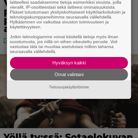
Vappu Pimiä sai huonoa
laitteellesi saadaksemme tietoja esimerkiksi sivuista, joilla
vierailit, IP-osoitteestasi sekä laitteesi ominaisuuksista.
palvelua ravintolassa –
Pääset tutustumaan yksityiskohtaisesti käyttötarkoituksiin ja
pettyi siellä kahteen
teknologiakumppaneihimme seuraavalla välilehdellä.
Hylkääminen voi vaikuttaa sivuston toimivuuteen ja
asiaan
käytettävyyteen.
Jotkin teknologiamme voivat käsitellä tietoja myös ilman
suostumusta, jos niillä on siihen oikeutettu peruste. Voit
vastustaa tätä tai muuttaa asetuksiasi milloin tahansa
seuraavalla välilehdellä.
Hyväksyn kaikki
Omat valintani
Tietosuojakäytäntömme
Yöllä tv:ssä: Sotaelokuvan