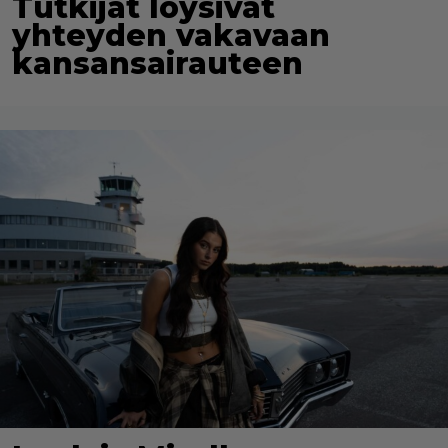
Tutkijat löysivät
yhteyden vakavaan
kansansairauteen