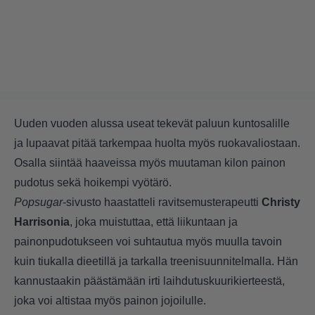
Uuden vuoden alussa useat tekevät paluun kuntosalille
ja lupaavat pitää tarkempaa huolta myös ruokavaliostaan.
Osalla siintää haaveissa myös muutaman kilon painon
pudotus sekä hoikempi vyötärö.
Popsugar
-sivusto haastatteli ravitsemusterapeutti
Christy
Harrisonia
, joka muistuttaa, että liikuntaan ja
painonpudotukseen voi suhtautua myös muulla tavoin
kuin tiukalla dieetillä ja tarkalla treenisuunnitelmalla. Hän
kannustaakin päästämään irti laihdutuskuurikierteestä,
joka voi altistaa myös painon jojoilulle.