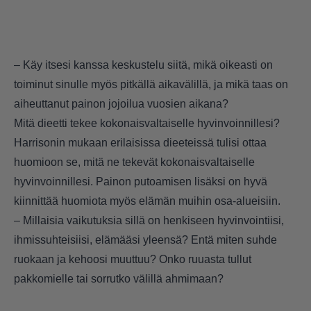
– Käy itsesi kanssa keskustelu siitä, mikä oikeasti on
toiminut sinulle myös pitkällä aikavälillä, ja mikä taas on
aiheuttanut painon jojoilua vuosien aikana?
Mitä dieetti tekee kokonaisvaltaiselle hyvinvoinnillesi?
Harrisonin mukaan erilaisissa dieeteissä tulisi ottaa
huomioon se, mitä ne tekevät kokonaisvaltaiselle
hyvinvoinnillesi. Painon putoamisen lisäksi on hyvä
kiinnittää huomiota myös elämän muihin osa-alueisiin.
– Millaisia vaikutuksia sillä on henkiseen hyvinvointiisi,
ihmissuhteisiisi, elämääsi yleensä? Entä miten suhde
ruokaan ja kehoosi muuttuu? Onko ruuasta tullut
pakkomielle tai sorrutko välillä ahmimaan?