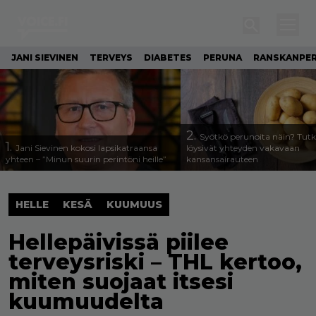
JANI SIEVINEN
TERVEYS
DIABETES
PERUNA
RANSKANPE
2.
Syötkö perunoita näin? Tutk
1.
Jani Sievinen kokosi lapsikatraansa
löysivät yhteyden vakavaan
yhteen – ”Minun suurin perintöni heille”
kansansairauteen
HELLE
KESÄ
KUUMUUS
Hellepäivissä piilee
terveysriski – THL kertoo,
miten suojaat itsesi
kuumuudelta