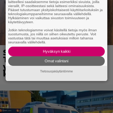
laitteellesi saadaksemme tietoja esimerkiksi sivuista, joilla
vierailit, IP-osoitteestasi sekä laitteesi ominaisuuksista.
Pääset tutustumaan yksityiskohtaisesti käyttötarkoituksiin ja
teknologiakumppaneihimme seuraavalla välilehdellä.
Hylkääminen voi vaikuttaa sivuston toimivuuteen ja
käytettävyyteen.
Jotkin teknologiamme voivat käsitellä tietoja myös ilman
suostumusta, jos niillä on siihen oikeutettu peruste. Voit
vastustaa tätä tai muuttaa asetuksiasi milloin tahansa
seuraavalla välilehdellä.
Syötkö perunoita näin?
Hyväksyn kaikki
Tutkijat löysivät
Omat valintani
yhteyden vakavaan
kansansairauteen
Tietosuojakäytäntömme