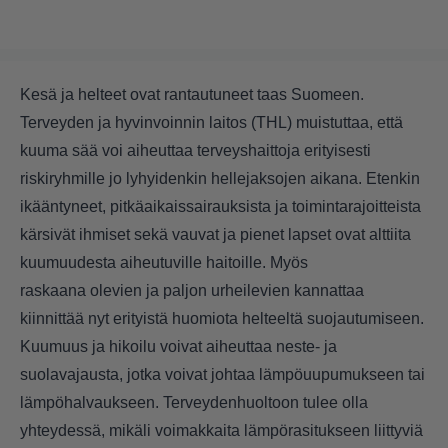
Kesä ja helteet ovat rantautuneet taas Suomeen.
Terveyden ja hyvinvoinnin laitos (THL) muistuttaa, että
kuuma sää voi aiheuttaa terveyshaittoja erityisesti
riskiryhmille jo lyhyidenkin hellejaksojen aikana. Etenkin
ikääntyneet, pitkäaikaissairauksista ja toimintarajoitteista
kärsivät ihmiset sekä vauvat ja pienet lapset ovat alttiita
kuumuudesta aiheutuville haitoille. Myös
raskaana olevien ja paljon urheilevien kannattaa
kiinnittää nyt erityistä huomiota helteeltä suojautumiseen.
Kuumuus ja hikoilu voivat aiheuttaa neste- ja
suolavajausta, jotka voivat johtaa lämpöuupumukseen tai
lämpöhalvaukseen. Terveydenhuoltoon tulee olla
yhteydessä, mikäli voimakkaita lämpörasitukseen liittyviä