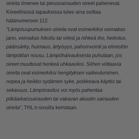
oireita ilmenee tai perussairauden oireet pahenevat.
Kiireellisissä tapauksissa tulee aina soittaa
hätänumeroon 112.
”Lämpöuupumuksen oireita ovat esimerkiksi voimakas
jano, voimakas hikoilu tai viileä ja nihkeä iho, heikotus,
päänsärky, huimaus, ärtyisyys, pahoinvointi ja elimistön
lämpötilan nousu. Lämpöhalvauksesta puhutaan, jos
oireet muuttuvat henkeä uhkaaviksi. Siihen viittaavia
oireita ovat esimerkiksi hengityksen vaikeutuminen,
nopea ja heikko sydämen syke, poikkeava käytös tai
sekavuus. Lämpörasitus voi myös pahentaa
pitkäaikaissairauden tai vakavan akuutin sairauden
oireita”
, THL:n sivuilla kerrotaan.