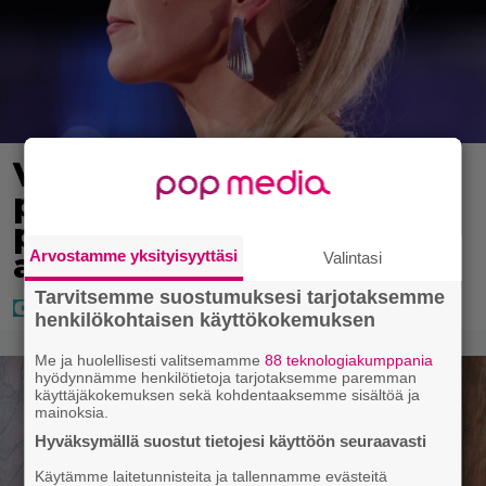
Vappu Pimiä sai huonoa
palvelua ravintolassa –
pettyi siellä kahteen
Arvostamme yksityisyyttäsi
asiaan
Valintasi
Tarvitsemme suostumuksesi tarjotaksemme
henkilökohtaisen käyttökokemuksen
Me ja huolellisesti valitsemamme
88 teknologiakumppania
hyödynnämme henkilötietoja tarjotaksemme paremman
käyttäjäkokemuksen sekä kohdentaaksemme sisältöä ja
mainoksia.
Hyväksymällä suostut tietojesi käyttöön seuraavasti
Käytämme laitetunnisteita ja tallennamme evästeitä