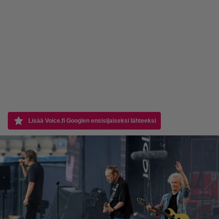
Lisää Voice.fi Googlen ensisijaiseksi lähteeksi