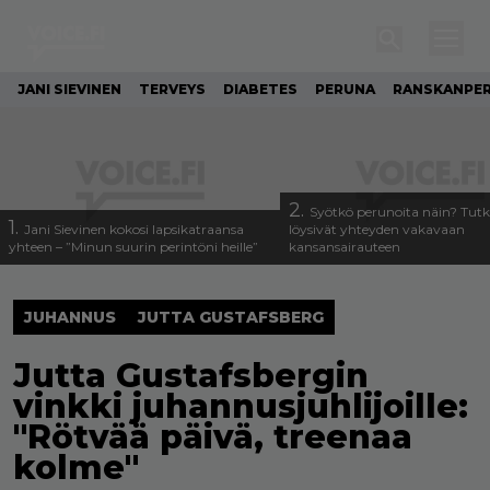
JANI SIEVINEN
TERVEYS
DIABETES
PERUNA
RANSKANPE
2.
Syötkö perunoita näin? Tutk
1.
Jani Sievinen kokosi lapsikatraansa
löysivät yhteyden vakavaan
yhteen – ”Minun suurin perintöni heille”
kansansairauteen
JUHANNUS
JUTTA GUSTAFSBERG
Jutta Gustafsbergin
vinkki juhannusjuhlijoille:
"Rötvää päivä, treenaa
kolme"