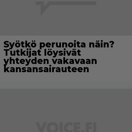
Syötkö perunoita näin?
Tutkijat löysivät
yhteyden vakavaan
kansansairauteen