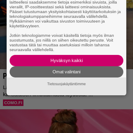
laitteellesi saadaksemme tietoja esimerkiksi sivuista, joilla
vierailit, IP-osoitteestasi sekä laitteesi ominaisuuksista.
Pääset tutustumaan yksityiskohtaisesti käyttötarkoituksiin ja
teknologiakumppaneihimme seuraavalla välilehdellä.
Hylkääminen voi vaikuttaa sivuston toimivuuteen ja
käytettävyyteen.
Jotkin teknologiamme voivat käsitellä tietoja myös ilman
suostumusta, jos niillä on siihen oikeutettu peruste. Voit
vastustaa tätä tai muuttaa asetuksiasi milloin tahansa
seuraavalla välilehdellä.
Hyväksyn kaikki
Omat valintani
Tietosuojakäytäntömme