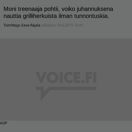
Moni treenaaja pohtii, voiko juhannuksena
nauttia grilliherkuista ilman tunnontuskia.
Toimittaja:
Eeva Rajala
Julkaistu:
18.6.2015 19:45
AOP