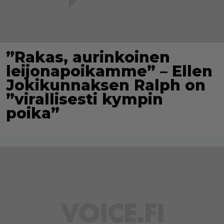
”Rakas, aurinkoinen
leijonapoikamme” – Ellen
Jokikunnaksen Ralph on
”virallisesti kympin
poika”