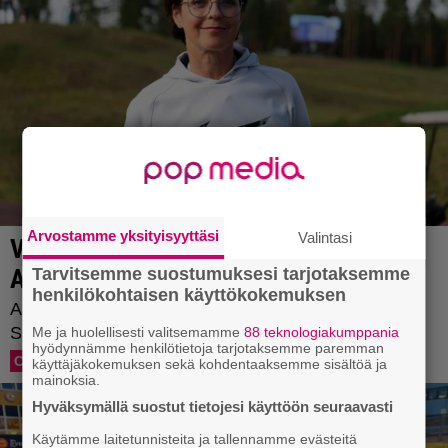
Arvostamme yksityisyyttäsi
Valintasi
Tarvitsemme suostumuksesi tarjotaksemme
henkilökohtaisen käyttökokemuksen
Me ja huolellisesti valitsemamme
88 teknologiakumppania
hyödynnämme henkilötietoja tarjotaksemme paremman
käyttäjäkokemuksen sekä kohdentaaksemme sisältöä ja
mainoksia.
Hyväksymällä suostut tietojesi käyttöön seuraavasti
Käytämme laitetunnisteita ja tallennamme evästeitä