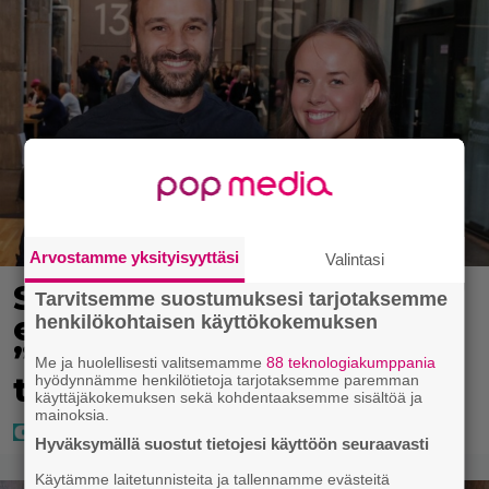
Arvostamme yksityisyyttäsi
Valintasi
Sara ja Mikko Parikka
Tarvitsemme suostumuksesi tarjotaksemme
etsivät uutta kotia –
henkilökohtaisen käyttökokemuksen
”Seuraavaan kotiin
Me ja huolellisesti valitsemamme
88 teknologiakumppania
tämmöinen”
hyödynnämme henkilötietoja tarjotaksemme paremman
käyttäjäkokemuksen sekä kohdentaaksemme sisältöä ja
mainoksia.
Hyväksymällä suostut tietojesi käyttöön seuraavasti
Käytämme laitetunnisteita ja tallennamme evästeitä