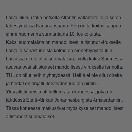
Laiva liikkuu tällä hetkellä Atlantin valtamerellä ja se on
lähestymässä Kanariansaaria. Sen on tarkoitus saapua
sinne huomenna sunnuntaina 10. toukokuuta.
Kaksi suomalaista on mahdollisesti altistunut virukselle
Laivalla sairastuneista kolme on menehtynyt tautiin.
Laivassa ei ole ollut suomalaisia, mutta kaksi Suomessa
asuvaa ovat altistuneet mahdollisesti virukselle lennolla.
THL on ollut heihin yhteydessä. Heillä ei ole ollut oireita
ja heidät on ohjattu terveydenhuollon piiriin.
Yksi altistuneista oli hetken ajan koneessa, joka oli
lähdössä Etelä-Afrikan Johannesburgista Amsterdamiin.
Tässä koneessa matkustivat myös kyseiset mahdollisesti
altistuneet suomalaiset.