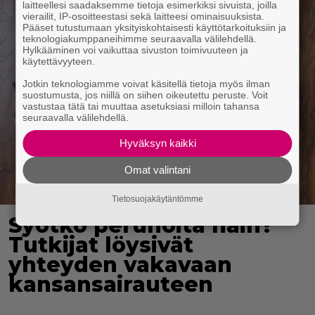
laitteellesi saadaksemme tietoja esimerkiksi sivuista, joilla
vierailit, IP-osoitteestasi sekä laitteesi ominaisuuksista.
Pääset tutustumaan yksityiskohtaisesti käyttötarkoituksiin ja
teknologiakumppaneihimme seuraavalla välilehdellä.
Hylkääminen voi vaikuttaa sivuston toimivuuteen ja
käytettävyyteen.
Jotkin teknologiamme voivat käsitellä tietoja myös ilman
suostumusta, jos niillä on siihen oikeutettu peruste. Voit
vastustaa tätä tai muuttaa asetuksiasi milloin tahansa
seuraavalla välilehdellä.
Hyväksyn kaikki
Omat valintani
Tietosuojakäytäntömme
Syötkö perunoita näin?
Tutkijat löysivät
yhteyden vakavaan
kansansairauteen