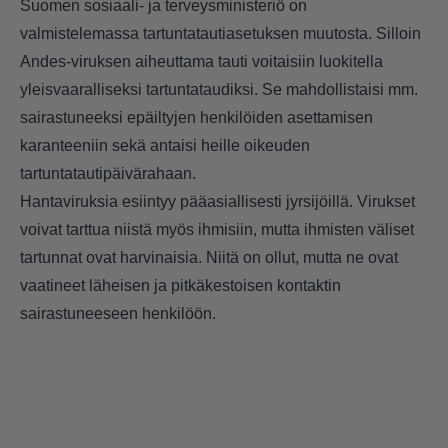
Suomen sosiaali- ja terveysministeriö on
valmistelemassa tartuntatautiasetuksen muutosta. Silloin
Andes-viruksen aiheuttama tauti voitaisiin luokitella
yleisvaaralliseksi tartuntataudiksi. Se mahdollistaisi mm.
sairastuneeksi epäiltyjen henkilöiden asettamisen
karanteeniin sekä antaisi heille oikeuden
tartuntatautipäivärahaan.
Hantaviruksia esiintyy pääasiallisesti jyrsijöillä. Virukset
voivat tarttua niistä myös ihmisiin, mutta ihmisten väliset
tartunnat ovat harvinaisia. Niitä on ollut, mutta ne ovat
vaatineet läheisen ja pitkäkestoisen kontaktin
sairastuneeseen henkilöön.