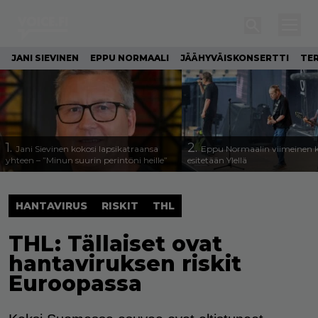
JANI SIEVINEN
EPPU NORMAALI
JÄÄHYVÄISKONSERTTI
TE
1.
2.
Jani Sievinen kokosi lapsikatraansa
Eppu Normaalin viimeinen k
yhteen – ”Minun suurin perintöni heille”
esitetään Ylellä
HANTAVIRUS
RISKIT
THL
THL: Tällaiset ovat
hantaviruksen riskit
Euroopassa