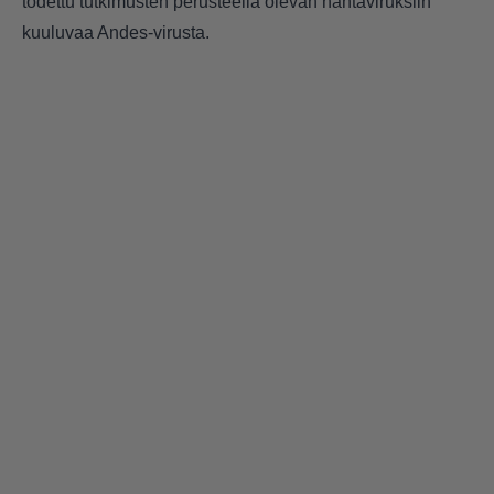
todettu tutkimusten perusteella olevan hantaviruksiin
kuuluvaa Andes-virusta.