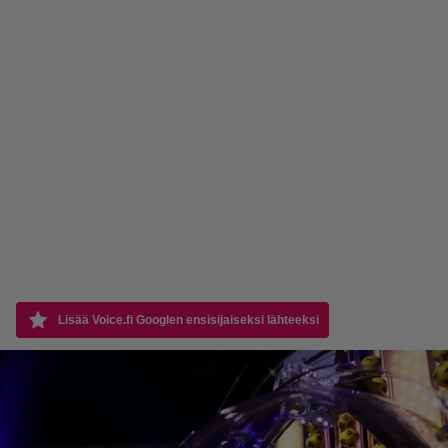
Lisää Voice.fi Googlen ensisijaiseksi lähteeksi