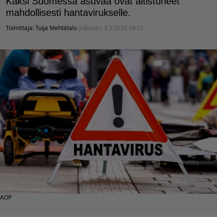
Kaksi Suomessa asuvaa ovat altistuneet
mahdollisesti hantavirukselle.
Toimittaja:
Tuija Mehtätalo
Julkaistu:
9.5.2026 09:51
AOP