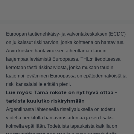
Euroopan tautienehkäisy- ja valvontakeskuksen (ECDC)
on julkaissut riskinarvion, jonka kohteena on hantavirus.
Arvio koskee hantaviruksen aiheuttaman taudin
laajempaa leviämistä Euroopassa. THL:n tiedotteessa
kerrotaan tästä riskinarviosta, jonka mukaan taudin
laajempi leviäminen Euroopassa on epätodennäköistä ja
riski kansalaisille erittäin pieni.
Lue myös:
Tämä rokote on nyt hyvä ottaa –
tarkista kuulutko riskiryhmään
Argentiinasta lähteneellä risteilyaluksella on todettu
viidellä henkilöllä hantavirustartuntaa ja sen lisäksi
kolmella epäillään. Todetuista tapauksista kaikilla on