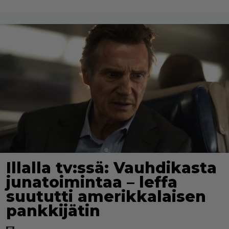
Illalla tv:ssä: Vauhdikasta
junatoimintaa – leffa
suututti amerikkalaisen
pankkijätin