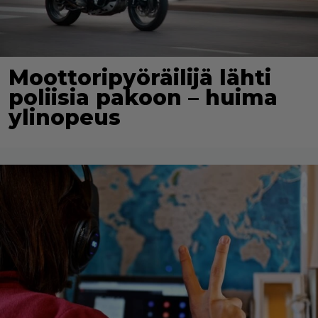
Moottoripyöräilijä lähti
poliisia pakoon – huima
ylinopeus