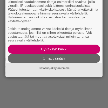
laitteellesi saadaksemme tietoja esimerkiksi sivuista, joilla
vierailit, IP-osoitteestasi sekä laitteesi ominaisuuksista.
Pääset tutustumaan yksityiskohtaisesti käyttötarkoituksiin ja
teknologiakumppaneihimme seuraavalla välilehdellä.
Hylkääminen voi vaikuttaa sivuston toimivuuteen ja
käytettävyyteen.
Jotkin teknologiamme voivat käsitellä tietoja myös ilman
suostumusta, jos niillä on siihen oikeutettu peruste. Voit
vastustaa tätä tai muuttaa asetuksiasi milloin tahansa
seuraavalla välilehdellä.
Hyväksyn kaikki
Omat valintani
Lue myös:
Koiran omistaminen voi
ennaltaehkäistä lapsen ahdistuneisuutta
Tietosuojakäytäntömme
Lehtonen on samaa mieltä: