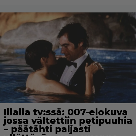
Illalla tv:ssä: 007-elokuva
jossa vältettiin petipuuhia
– päätähti paljasti