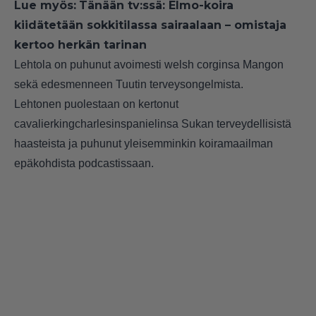
Lue myös:
Tänään tv:ssä: Elmo-koira
kiidätetään sokkitilassa sairaalaan – omistaja
kertoo herkän tarinan
Lehtola on puhunut avoimesti welsh corginsa Mangon
sekä edesmenneen Tuutin terveysongelmista.
Lehtonen puolestaan on kertonut
cavalierkingcharlesinspanielinsa Sukan terveydellisistä
haasteista ja puhunut yleisemminkin koiramaailman
epäkohdista podcastissaan.