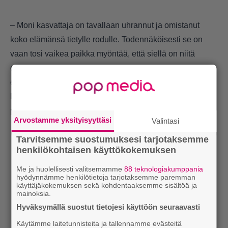
– Moni kasvattaja on tavallaan uhrannut ja omistanut
koko elämänsä tietylle rodulle. Todennäköisesti se on
vaan tosi vaikea paikka myöntää, että siellä on niitä
ongelmia ja että on epäkohtia ja se terveys ei ole hyvä,
eikä jalostus ole onnistunutta, sanoo Lehtola.
Lue myös:
Tutkijat uskovat: Koiran antamilla
pusuilla yllättävä terveysvaikutus
Arvostamme yksityisyyttäsi
Valintasi
Tarvitsemme suostumuksesi tarjotaksemme
henkilökohtaisen käyttökokemuksen
Me ja huolellisesti valitsemamme
88 teknologiakumppania
hyödynnämme henkilötietoja tarjotaksemme paremman
käyttäjäkokemuksen sekä kohdentaaksemme sisältöä ja
mainoksia.
Hyväksymällä suostut tietojesi käyttöön seuraavasti
Käytämme laitetunnisteita ja tallennamme evästeitä