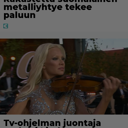
metalliyhtye tekee
paluun
Tv-ohjelman juontaja