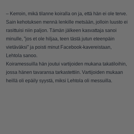
– Kerroin, mikä tilanne koiralla on ja, että hän ei ole terve.
Sain kehotuksen mennä lenkille metsään, jolloin luusto ei
rasittuisi niin paljon. Tämän jälkeen kasvattaja sanoi
minulle, ”jos et ole hiljaa, teen tästä jutun eteenpäin
vietäväksi” ja poisti minut Facebook-kavereistaan,
Lehtola sanoo.
Koiramessuilla hän joutui vartijoiden mukana takatiloihin,
jossa hänen tavaransa tarkastettiin. Vartijoiden mukaan
heillä oli epäily syystä, miksi Lehtola oli messuilla.