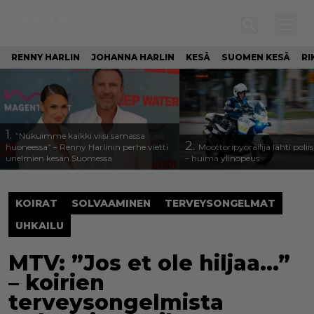
RENNY HARLIN
JOHANNA HARLIN
KESÄ
SUOMEN KESÄ
RI
1.
”Nukuimme kaikki viisi samassa
2.
huoneessa” – Renny Harlinin perhe vietti
Moottoripyöräilijä lähti poli
unelmien kesän Suomessa
– huima ylinopeus
KOIRAT
SOLVAAMINEN
TERVEYSONGELMAT
UHKAILU
MTV: ”Jos et ole hiljaa…”
– koirien
terveysongelmista