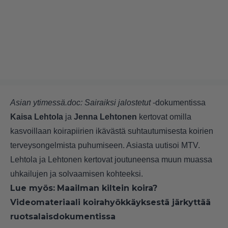
Asian ytimessä.doc: Sairaiksi jalostetut
-dokumentissa
Kaisa Lehtola
ja
Jenna Lehtonen
kertovat omilla
kasvoillaan koirapiirien ikävästä suhtautumisesta koirien
terveysongelmista puhumiseen. Asiasta uutisoi
MTV
.
Lehtola ja Lehtonen kertovat joutuneensa muun muassa
uhkailujen ja solvaamisen kohteeksi.
Lue myös:
Maailman kiltein koira?
Videomateriaali koirahyökkäyksestä järkyttää
ruotsalaisdokumentissa