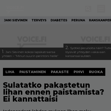
JANI SIEVINEN
TERVEYS
DIABETES
PERUNA
RANSKANPE
2.
Syötkö perunoita näin? Tutk
1.
Jani Sievinen kokosi lapsikatraansa
löysivät yhteyden vakavaan
yhteen – ”Minun suurin perintöni heille”
kansansairauteen
LIHA
PAISTAMINEN
PAKASTE
PIHVI
RUOKA
Sulatatko pakastetun
lihan ennen paistamista?
Ei kannattaisi