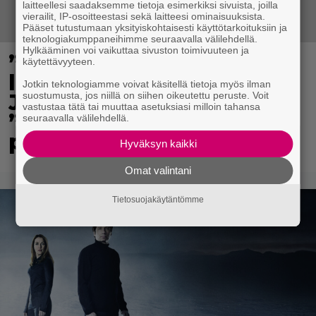
laitteellesi saadaksemme tietoja esimerkiksi sivuista, joilla
vierailit, IP-osoitteestasi sekä laitteesi ominaisuuksista.
Pääset tutustumaan yksityiskohtaisesti käyttötarkoituksiin ja
teknologiakumppaneihimme seuraavalla välilehdellä.
Hylkääminen voi vaikuttaa sivuston toimivuuteen ja
”Rakas, aurinkoinen
käytettävyyteen.
leijonapoikamme” – Ellen
Jotkin teknologiamme voivat käsitellä tietoja myös ilman
Jokikunnaksen Ralph on
suostumusta, jos niillä on siihen oikeutettu peruste. Voit
vastustaa tätä tai muuttaa asetuksiasi milloin tahansa
”virallisesti kympin
seuraavalla välilehdellä.
poika”
Hyväksyn kaikki
Omat valintani
Tietosuojakäytäntömme