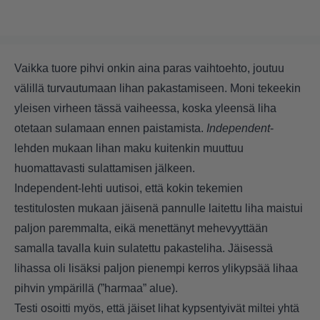
Vaikka tuore pihvi onkin aina paras vaihtoehto, joutuu
välillä turvautumaan lihan pakastamiseen. Moni tekeekin
yleisen virheen tässä vaiheessa, koska yleensä liha
otetaan sulamaan ennen paistamista.
Independent
-
lehden mukaan lihan maku kuitenkin muuttuu
huomattavasti sulattamisen jälkeen.
Independent-lehti uutisoi, että kokin tekemien
testitulosten mukaan jäisenä pannulle laitettu liha maistui
paljon paremmalta, eikä menettänyt mehevyyttään
samalla tavalla kuin sulatettu pakasteliha. Jäisessä
lihassa oli lisäksi paljon pienempi kerros ylikypsää lihaa
pihvin ympärillä (”harmaa” alue).
Testi osoitti myös, että jäiset lihat kypsentyivät miltei yhtä