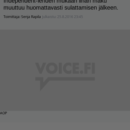
Independent-lehden mukaan lihan maku
muuttuu huomattavasti sulattamisen jälkeen.
Toimittaja:
Senja Rapila
Julkaistu:
25.8.2016 23:45
AOP