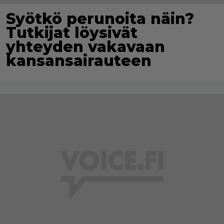
Syötkö perunoita näin?
Tutkijat löysivät
yhteyden vakavaan
kansansairauteen