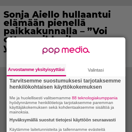
Sonja Aiello hullaantui
elämään pienellä
paikkakunnalla – ”Voi
ottaa vaikka ilman
yläosaa aurinkoa”
Arvostamme yksityisyyttäsi
Valintasi
Tarvitsemme suostumuksesi tarjotaksemme
henkilökohtaisen käyttökokemuksen
Me ja huolellisesti valitsemamme
88 teknologiakumppania
hyödynnämme henkilötietoja tarjotaksemme paremman
käyttäjäkokemuksen sekä kohdentaaksemme sisältöä ja
mainoksia.
Hyväksymällä suostut tietojesi käyttöön seuraavasti
Käytämme laitetunnisteita ja tallennamme evästeitä