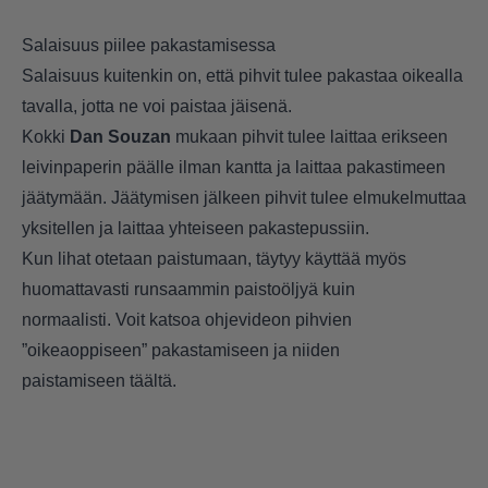
Salaisuus piilee pakastamisessa
Salaisuus kuitenkin on, että pihvit tulee pakastaa oikealla
tavalla, jotta ne voi paistaa jäisenä.
Kokki
Dan Souzan
mukaan pihvit tulee laittaa erikseen
leivinpaperin päälle ilman kantta ja laittaa pakastimeen
jäätymään. Jäätymisen jälkeen pihvit tulee elmukelmuttaa
yksitellen ja laittaa yhteiseen pakastepussiin.
Kun lihat otetaan paistumaan, täytyy käyttää myös
huomattavasti runsaammin paistoöljyä kuin
normaalisti. Voit katsoa ohjevideon pihvien
”oikeaoppiseen” pakastamiseen ja niiden
paistamiseen
täältä
.