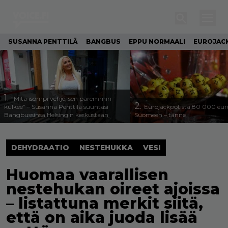
SUSANNA PENTTILÄ
BANGBUS
EPPU NORMAALI
EUROJAC
1.
”Mitä isompi vehje, sen paremmin
2.
kulkee” – Susanna Penttilä suuntasi
Eurojackpotista 80 000 eur
Bangbussinsa Helsingin keskustaan
Suomeen – tänne
DEHYDRAATIO
NESTEHUKKA
VESI
Huomaa vaarallisen
nestehukan oireet ajoissa
– listattuna merkit siitä,
että on aika juoda lisää