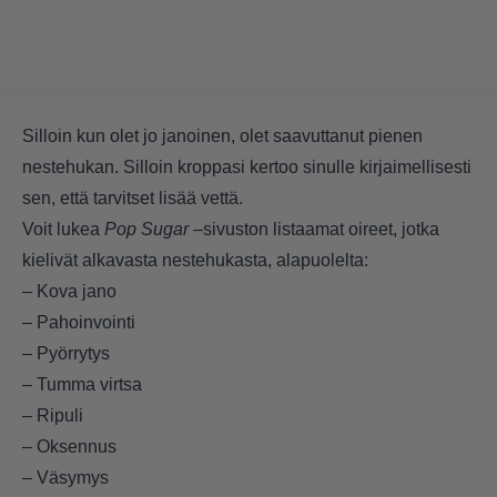
Silloin kun olet jo janoinen, olet saavuttanut pienen
nestehukan. Silloin kroppasi kertoo sinulle kirjaimellisesti
sen, että tarvitset lisää vettä.
Voit lukea
Pop Sugar –
sivuston listaamat oireet, jotka
kielivät alkavasta nestehukasta, alapuolelta:
– Kova jano
– Pahoinvointi
– Pyörrytys
– Tumma virtsa
– Ripuli
– Oksennus
– Väsymys