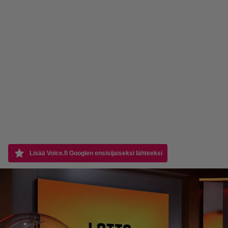
Lisää Voice.fi Googlen ensisijaiseksi lähteeksi