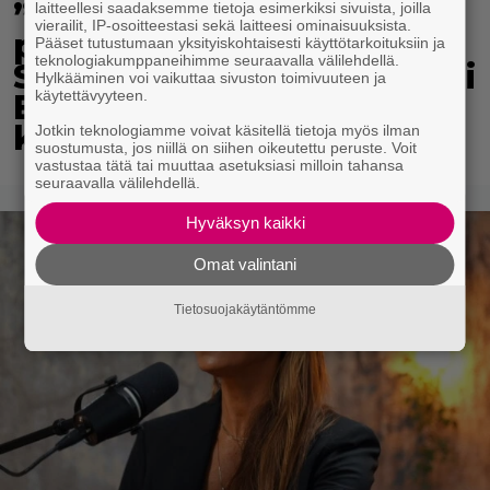
”Mitä isompi vehje, sen
laitteellesi saadaksemme tietoja esimerkiksi sivuista, joilla
vierailit, IP-osoitteestasi sekä laitteesi ominaisuuksista.
paremmin kulkee” –
Pääset tutustumaan yksityiskohtaisesti käyttötarkoituksiin ja
teknologiakumppaneihimme seuraavalla välilehdellä.
Susanna Penttilä suuntasi
Hylkääminen voi vaikuttaa sivuston toimivuuteen ja
käytettävyyteen.
Bangbussinsa Helsingin
keskustaan
Jotkin teknologiamme voivat käsitellä tietoja myös ilman
suostumusta, jos niillä on siihen oikeutettu peruste. Voit
vastustaa tätä tai muuttaa asetuksiasi milloin tahansa
seuraavalla välilehdellä.
Hyväksyn kaikki
Omat valintani
Tietosuojakäytäntömme