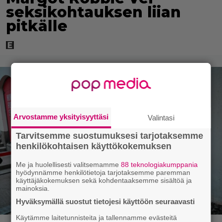
seksikohtauksen liian
pitkälle
Arvostamme yksityisyyttäsi
Valintasi
Tarvitsemme suostumuksesi tarjotaksemme
henkilökohtaisen käyttökokemuksen
Me ja huolellisesti valitsemamme
88 teknologiakumppania
hyödynnämme henkilötietoja tarjotaksemme paremman
käyttäjäkokemuksen sekä kohdentaaksemme sisältöä ja
mainoksia.
Hyväksymällä suostut tietojesi käyttöön seuraavasti
Käytämme laitetunnisteita ja tallennamme evästeitä