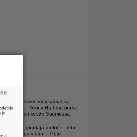
LUETUIMMAT JUTUT
sen
Nukuimme kaikki viisi samassa
uoneessa” – Renny Harlinin perhe
tietoja
 ja
ietti unelmien kesän Suomessa
v-ohjelman juontaja pudotti Linda
ampeniuksen viulun – Pete
toja