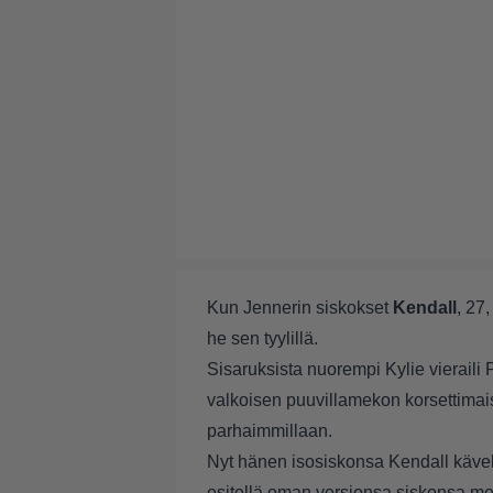
Kun Jennerin siskokset
Kendall
, 27,
he sen tyylillä.
Sisaruksista nuorempi Kylie vieraili
valkoisen puuvillamekon korsettimais
parhaimmillaan.
Nyt hänen isosiskonsa Kendall käveli 
esitellä oman versionsa siskonsa me