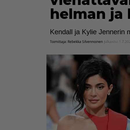
viehättävä
helman ja 
Kendall ja Kylie Jennerin m
Toimittaja:
Rebekka Silvennoinen
Julkaistu:
1.7.20