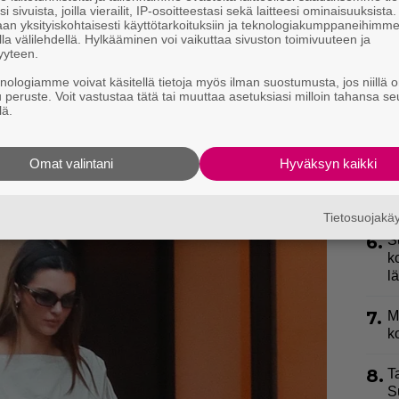
P
i sivuista, joilla vierailit, IP-osoitteestasi sekä laitteesi ominaisuuksista
an yksityiskohtaisesti käyttötarkoituksiin ja teknologiakumppaneihimm
p
la välilehdellä. Hylkääminen voi vaikuttaa sivuston toimivuuteen ja
yyteen.
3.
H
än kesän mekkotrendien ykkösistä eli korsettimainen
knologiamme voivat käsitellä tietoja myös ilman suostumusta, jos niillä o
a
u peruste. Voit vastustaa tätä tai muuttaa asetuksiasi milloin tahansa se
a muistuttavat mekot
ovat tällä hetkellä
lä.
4.
T
s
Omat valintani
Hyväksyn kaikki
5.
M
–
Tietosuojak
6.
S
k
l
7.
M
k
8.
T
S