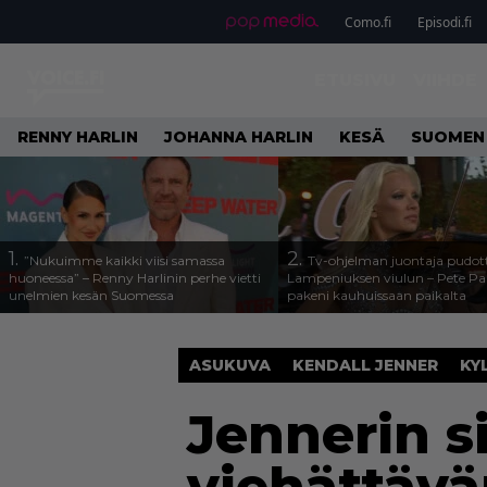
Como.fi
Episodi.fi
ETUSIVU
VIIHDE
RENNY HARLIN
JOHANNA HARLIN
KESÄ
SUOMEN
1.
2.
”Nukuimme kaikki viisi samassa
Tv-ohjelman juontaja pudott
huoneessa” – Renny Harlinin perhe vietti
Lampeniuksen viulun – Pete P
unelmien kesän Suomessa
pakeni kauhuissaan paikalta
ASUKUVA
KENDALL JENNER
KY
Jennerin s