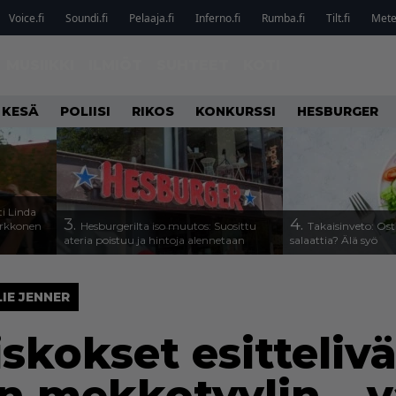
Voice.fi
Soundi.fi
Pelaaja.fi
Inferno.fi
Rumba.fi
Tilt.fi
Metel
MUSIIKKI
ILMIÖT
SUHTEET
KOTI
 KESÄ
POLIISI
RIKOS
KONKURSSI
HESBURGER
i Linda
3.
4.
arkkonen
Hesburgerilta iso muutos: Suosittu
Takaisinveto: Ost
ateria poistuu ja hintoja alennetaan
salaattia? Älä syö
LIE JENNER
iskokset esitteli