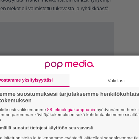
pien mekot oli valmistettu tukevasta ja ryhdikkäästä
vostamme yksityisyyttäsi
Valintasi
semme suostumuksesi tarjotaksemme henkilökohtai
ökokemuksen
1.
”
h
lellisesti valitsemamme
88 teknologiakumppania
hyödynnämme henkilö
semme paremman käyttäjäkokemuksen sekä kohdentaaksemme sisältöä
v
a.
ällä suostut tietojesi käyttöön seuraavasti
2.
T
L
laitetunnisteita ja tallennamme evästeitä laitteellesi saadaksemme tie