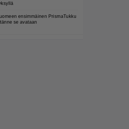
yksyllä
uomeen ensimmäinen PrismaTukku
 tänne se avataan