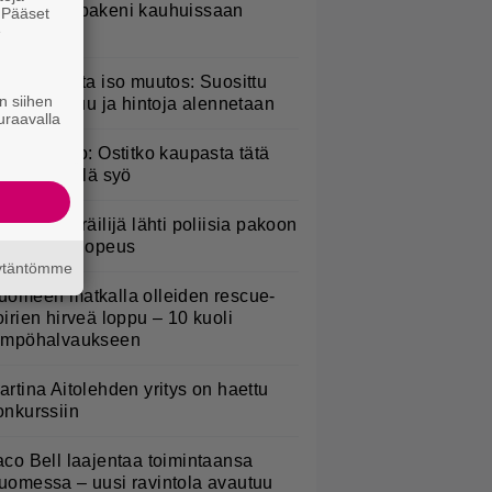
arkkonen pakeni kauhuissaan
. Pääset
e
aikalta
esburgerilta iso muutos: Suosittu
n siihen
teria poistuu ja hintoja alennetaan
uraavalla
akaisinveto: Ostitko kaupasta tätä
alaattia? Älä syö
oottoripyöräilijä lähti poliisia pakoon
 huima ylinopeus
äytäntömme
uomeen matkalla olleiden rescue-
oirien hirveä loppu – 10 kuoli
ämpöhalvaukseen
artina Aitolehden yritys on haettu
onkurssiin
aco Bell laajentaa toimintaansa
uomessa – uusi ravintola avautuu