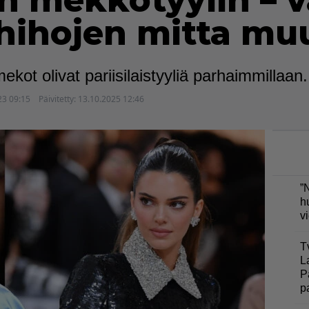
n mekkotyylin – v
hihojen mitta mu
ekot olivat pariisilaistyyliä parhaimmillaan.
23 09:15
Päivitetty:
13.10.2025 12:46
”
h
v
T
L
P
p