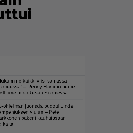
ain
uttui
LUETUIMMAT NYT
Nukuimme kaikki viisi samassa
uoneessa” – Renny Harlinin perhe
ietti unelmien kesän Suomessa
v-ohjelman juontaja pudotti Linda
ampeniuksen viulun – Pete
arkkonen pakeni kauhuissaan
aikalta