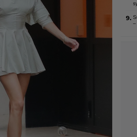
s
9.
S
–