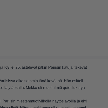
 ja
Kylie
, 25, astelevat pitkin Pariisin katuja, tekevät
 Pariisissa aikaisemmin tänä keväänä. Hän esitteli
ella yläosalla. Mekko oli muoti-ilmiö
quiet luxurya
Pariisin miestenmuotiviikolla näytöslavoilla ja ehti
kkotyylistä. Hänen mekkonsa oli roimasti lyhyempi