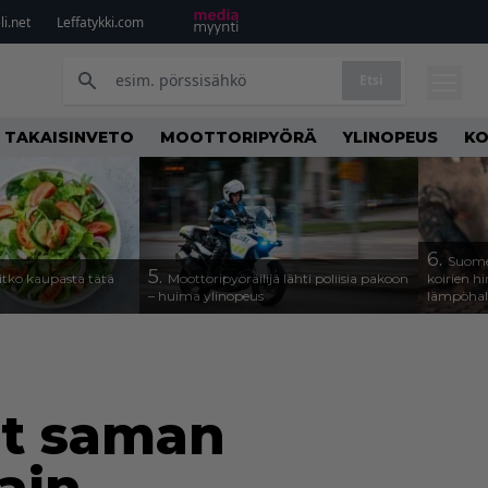
i.net
Leffatykki.com
Etsi
TAKAISINVETO
MOOTTORIPYÖRÄ
YLINOPEUS
KO
6.
Suomee
5.
itko kaupasta tätä
Moottoripyöräilijä lähti poliisia pakoon
koirien hi
– huima ylinopeus
lämpöhal
vät saman