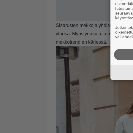
esimerkiks
tutustuma
seuraaval
käytettäv
Sisarusten mekkoja yhdisti yksi täm
Jotkin te
oikeutett
yläosa. Myös
yöasuja ja alusvaatteit
välilehdel
mekkotrendien kärjessä.