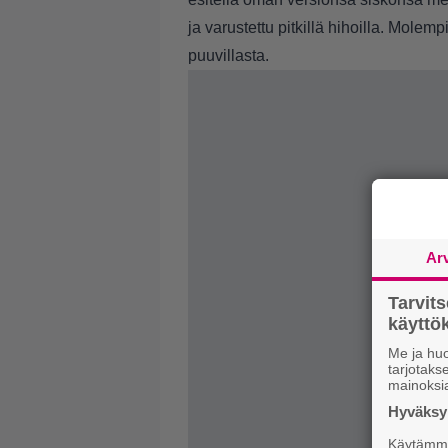
ja varustettu pitkillä hihoilla. Molem
puuvillasta.
Ar
Tarvit
käytt
Me ja huo
tarjotak
mainoksi
Hyväksym
Käytämme 