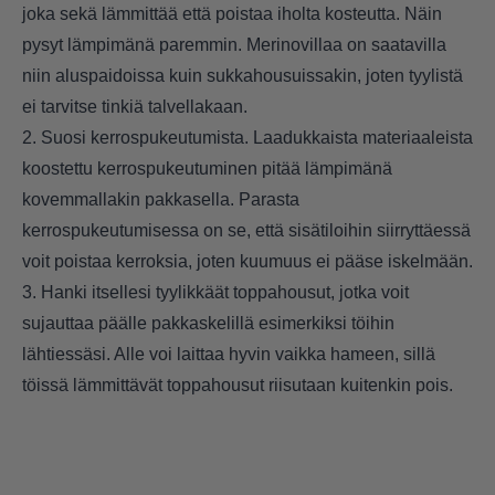
joka sekä lämmittää että poistaa iholta kosteutta. Näin
pysyt lämpimänä paremmin. Merinovillaa on saatavilla
niin aluspaidoissa kuin sukkahousuissakin, joten tyylistä
ei tarvitse tinkiä talvellakaan.
2. Suosi kerrospukeutumista. Laadukkaista materiaaleista
koostettu kerrospukeutuminen pitää lämpimänä
kovemmallakin pakkasella. Parasta
kerrospukeutumisessa on se, että sisätiloihin siirryttäessä
voit poistaa kerroksia, joten kuumuus ei pääse iskelmään.
3. Hanki itsellesi tyylikkäät toppahousut, jotka voit
sujauttaa päälle pakkaskelillä esimerkiksi töihin
lähtiessäsi. Alle voi laittaa hyvin vaikka hameen, sillä
töissä lämmittävät toppahousut riisutaan kuitenkin pois.