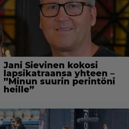
Jani Sievinen kokosi
lapsikatraansa yhteen –
”Minun suurin perintöni
heille”