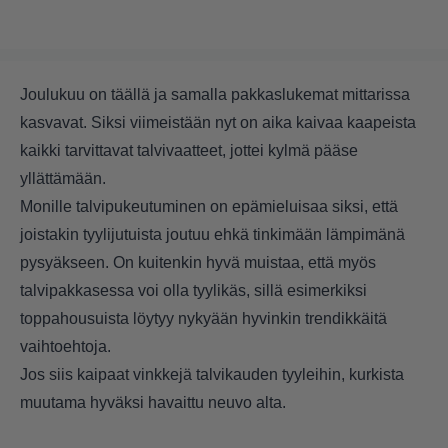
Joulukuu on täällä ja samalla pakkaslukemat mittarissa
kasvavat. Siksi viimeistään nyt on aika kaivaa kaapeista
kaikki tarvittavat talvivaatteet, jottei kylmä pääse
yllättämään.
Monille talvipukeutuminen on epämieluisaa siksi, että
joistakin tyylijutuista joutuu ehkä tinkimään lämpimänä
pysyäkseen. On kuitenkin hyvä muistaa, että myös
talvipakkasessa voi olla tyylikäs, sillä esimerkiksi
toppahousuista löytyy nykyään hyvinkin trendikkäitä
vaihtoehtoja.
Jos siis kaipaat vinkkejä talvikauden tyyleihin, kurkista
muutama hyväksi havaittu neuvo alta.