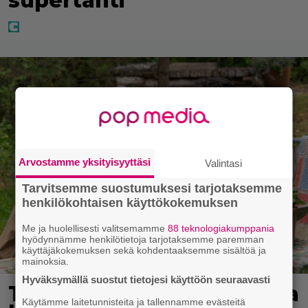
supertähti
Arvostamme yksityisyyttäsi
Valintasi
Tarvitsemme suostumuksesi tarjotaksemme
henkilökohtaisen käyttökokemuksen
Me ja huolellisesti valitsemamme
88 teknologiakumppania
hyödynnämme henkilötietoja tarjotaksemme paremman
käyttäjäkokemuksen sekä kohdentaaksemme sisältöä ja
mainoksia.
Hyväksymällä suostut tietojesi käyttöön seuraavasti
Tänään tv:ssä: Koskettava
Käytämme laitetunnisteita ja tallennamme evästeitä