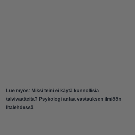
Lue myös:
Miksi teini ei käytä kunnollisia
talvivaatteita? Psykologi antaa vastauksen ilmiöön
Iltalehdessä