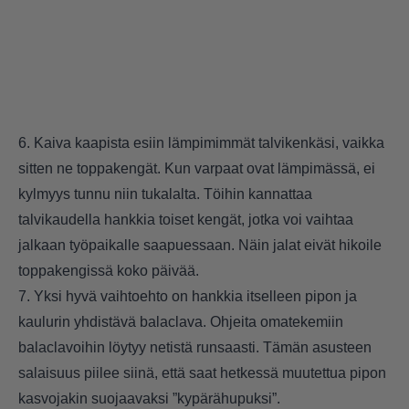
6. Kaiva kaapista esiin lämpimimmät talvikenkäsi, vaikka
sitten ne toppakengät. Kun varpaat ovat lämpimässä, ei
kylmyys tunnu niin tukalalta. Töihin kannattaa
talvikaudella hankkia toiset kengät, jotka voi vaihtaa
jalkaan työpaikalle saapuessaan. Näin jalat eivät hikoile
toppakengissä koko päivää.
7. Yksi hyvä vaihtoehto on hankkia itselleen pipon ja
kaulurin yhdistävä balaclava. Ohjeita omatekemiin
balaclavoihin löytyy netistä runsaasti. Tämän asusteen
salaisuus piilee siinä, että saat hetkessä muutettua pipon
kasvojakin suojaavaksi ”kypärähupuksi”.