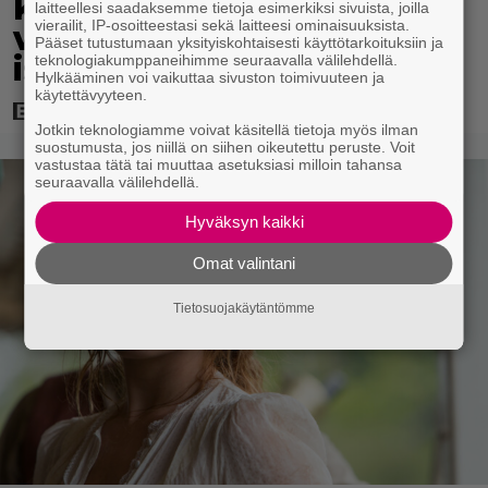
kotimainen elokuva
laitteellesi saadaksemme tietoja esimerkiksi sivuista, joilla
vierailit, IP-osoitteestasi sekä laitteesi ominaisuuksista.
vuodelta 2020 – ”Tehty
Pääset tutustumaan yksityiskohtaisesti käyttötarkoituksiin ja
isolla sydämellä”
teknologiakumppaneihimme seuraavalla välilehdellä.
Hylkääminen voi vaikuttaa sivuston toimivuuteen ja
käytettävyyteen.
Jotkin teknologiamme voivat käsitellä tietoja myös ilman
suostumusta, jos niillä on siihen oikeutettu peruste. Voit
vastustaa tätä tai muuttaa asetuksiasi milloin tahansa
seuraavalla välilehdellä.
Hyväksyn kaikki
Omat valintani
Tietosuojakäytäntömme