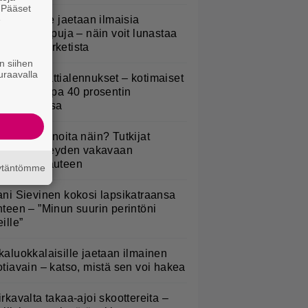
. Pääset
e
oululaisille jaetaan ilmaisia
eijastinreppuja – näin voit lunastaa
masi S-marketista
n siihen
uraavalla
idl aloitti jättialennukset – kotimaiset
asvikset jopa 40 prosentin
lennuksessa
yötkö perunoita näin? Tutkijat
öysivät yhteyden vakavaan
ansansairauteen
äytäntömme
ani Sievinen kokosi lapsikatraansa
hteen – ”Minun suurin perintöni
eille”
kaluokkalaisille jaetaan ilmainen
otiavain – katso, mistä sen voi hakea
irkavalta takaa-ajoi skoottereita –