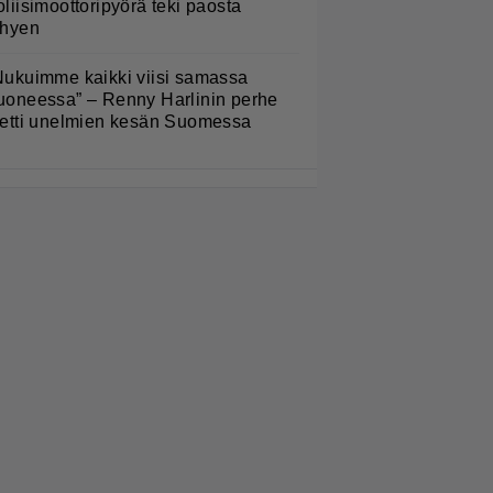
oliisimoottoripyörä teki paosta
yhyen
Nukuimme kaikki viisi samassa
uoneessa” – Renny Harlinin perhe
ietti unelmien kesän Suomessa