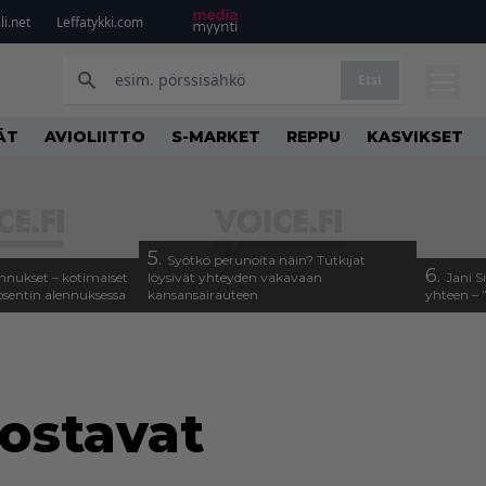
i.net
Leffatykki.com
Etsi
ÄT
AVIOLIITTO
S-MARKET
REPPU
KASVIKSET
5.
Syötkö perunoita näin? Tutkijat
6.
alennukset – kotimaiset
löysivät yhteyden vakavaan
Jani S
osentin alennuksessa
kansansairauteen
yhteen – 
rostavat