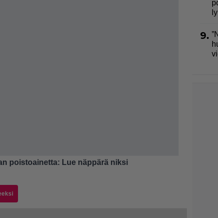
p
l
9.
”
h
v
an poistoainetta: Lue näppärä niksi
eeksi