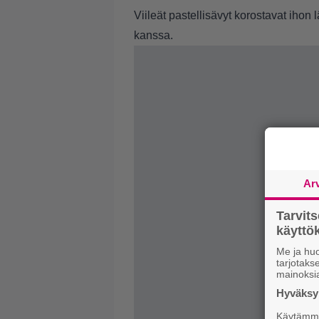
Viileät pastellisävyt korostavat ihon
kanssa.
Ar
Tarvit
käytt
Me ja huo
tarjotak
mainoksi
Hyväksym
Käytämme 