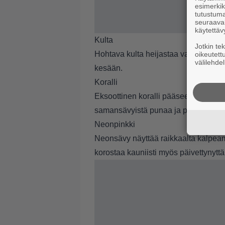
esimerkiks
tutustuma
seuraaval
käytettäv
Kulta
Jotkin te
Hohtava kulta heijastaa valoa ja lis
oikeutett
välilehdel
kesään.
Koralli
Eksoottinen koralli pääsee oikeuksiin
samansävyistä punaa ja poskille aur
Neonpinkki
Neonsävy näyttää raikkaalta kalpeam
korostaa kauniisti myös päivettynyttä