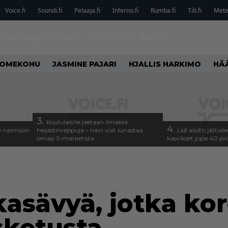
Voice.fi
Soundi.fi
Pelaaja.fi
Inferno.fi
Rumba.fi
Tilt.fi
Metel
MUSIIKKI
ILMIÖT
SUHTEET
KOTI
OMEKOHU
JASMINE PAJARI
HJALLIS HARKIMO
HÄ
3.
Koululaisille jaetaan ilmaisia
4.
 naimisiin
heijastinreppuja – näin voit lunastaa
Lidl aloitti jätti
omasi S-marketista
kasvikset jopa 40 pr
kasävyä, jotka ko