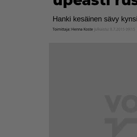
upeasti ru
Hanki kesäinen sävy kyns
Toimittaja:
Henna Koste
Julkaistu:
8.7.2015 09:15