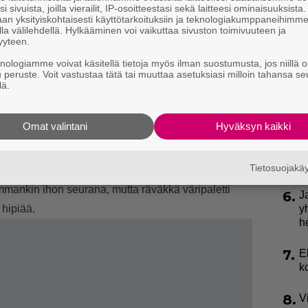
i sivuista, joilla vierailit, IP-osoitteestasi sekä laitteesi ominaisuuksista
3.
an yksityiskohtaisesti käyttötarkoituksiin ja teknologiakumppaneihimm
K
la välilehdellä. Hylkääminen voi vaikuttaa sivuston toimivuuteen ja
h
yyteen.
o
knologiamme voivat käsitellä tietoja myös ilman suostumusta, jos niillä o
ää hehkua lookkiisi. Lämmin metallisävy kuuluu
u peruste. Voit vastustaa tätä tai muuttaa asetuksiasi milloin tahansa se
4.
L
lä.
k
a
Omat valintani
Hyväksyn kaikki
sa ruskettunutta ihoa vasten. Sipaise huuliin
5.
S
l
inkopuuteria. Valmista!
k
Tietosuojak
mankin ihon seurana, mutta räväkkä väripaletti
6.
J
 hipiää.
y
h
7.
E
k
8.
V