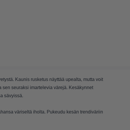
vetystä. Kaunis rusketus näyttää upealta, mutta voit
la sen seuraksi imartelevia värejä. Kesäkynnet
sa sävyissä.
hansa väriseltä iholta. Pukeudu kesän trendiväriin