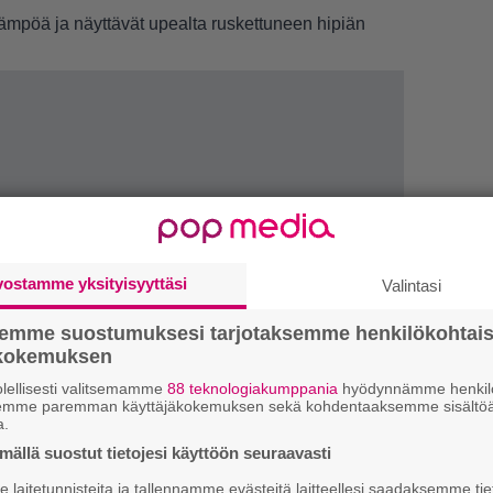
 lämpöä ja näyttävät upealta ruskettuneen hipiän
vostamme yksityisyyttäsi
Valintasi
semme suostumuksesi tarjotaksemme henkilökohtai
ökokemuksen
1.
”
ki
lellisesti valitsemamme
88 teknologiakumppania
hyödynnämme henkilö
s
semme paremman käyttäjäkokemuksen sekä kohdentaaksemme sisältöä
a.
2.
ällä suostut tietojesi käyttöön seuraavasti
U
n
laitetunnisteita ja tallennamme evästeitä laitteellesi saadaksemme tie