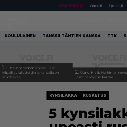
Como.fi
Episodi.fi
ETUSIVU
VIIHDE
KOULULAINEN
TANSSII TÄHTIEN KANSSA
TTK
S
1.
”Että semmonen sirkus” – TTK-
2.
kilpailijat julkistettiin ja kansalla on
Uuno: Hjallis Harkimo menee
sanottavaa
Jasmine Pajarin kanssa
KYNSILAKKA
RUSKETUS
5 kynsilak