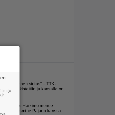
LUETUIMMAT JUTUT
sen
Että semmonen sirkus” – TTK-
lpailijat julkistettiin ja kansalla on
tietoja
anottavaa
 ja
uno: Hjallis Harkimo menee
aimisiin Jasmine Pajarin kanssa
toja