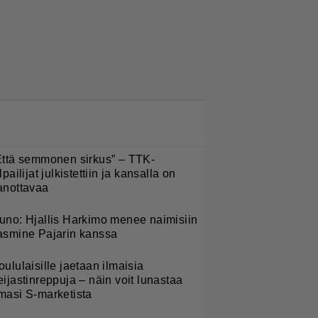
LUETUIMMAT NYT
Että semmonen sirkus” – TTK-
lpailijat julkistettiin ja kansalla on
anottavaa
uno: Hjallis Harkimo menee naimisiin
asmine Pajarin kanssa
oululaisille jaetaan ilmaisia
eijastinreppuja – näin voit lunastaa
masi S-marketista