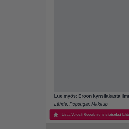
Lue myös:
Eroon kynsilakasta ilm
Lähde:
Popsugar
,
Makeup
Lisää Voice.fi Googlen ensisijaiseksi läht