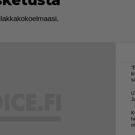
sketusta
ilakkakokoelmaasi.
”
ki
s
U
J
K
h
o