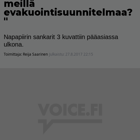
meillä
evakuointisuunnitelmaa?
"
Napapiirin sankarit 3 kuvattiin pääasiassa
ulkona.
Toimittaja:
Reija Saarinen
Julkaistu:
27.8.2017 22:15