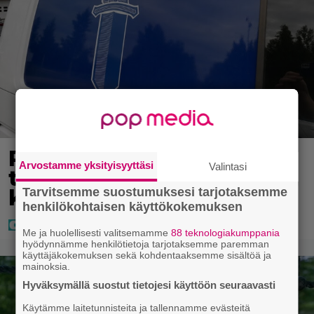
Poliisilla tehovalvonta –
Arvostamme yksityisyyttäsi
Valintasi
tästä kysymys ja näin
Tarvitsemme suostumuksesi tarjotaksemme
kauan kestää
henkilökohtaisen käyttökokemuksen
Me ja huolellisesti valitsemamme
88 teknologiakumppania
hyödynnämme henkilötietoja tarjotaksemme paremman
käyttäjäkokemuksen sekä kohdentaaksemme sisältöä ja
mainoksia.
Hyväksymällä suostut tietojesi käyttöön seuraavasti
Käytämme laitetunnisteita ja tallennamme evästeitä