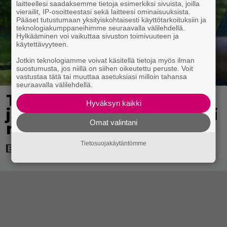
laitteellesi saadaksemme tietoja esimerkiksi sivuista, joilla
vierailit, IP-osoitteestasi sekä laitteesi ominaisuuksista.
Pääset tutustumaan yksityiskohtaisesti käyttötarkoituksiin ja
teknologiakumppaneihimme seuraavalla välilehdellä.
Hylkääminen voi vaikuttaa sivuston toimivuuteen ja
käytettävyyteen.
Jotkin teknologiamme voivat käsitellä tietoja myös ilman
suostumusta, jos niillä on siihen oikeutettu peruste. Voit
vastustaa tätä tai muuttaa asetuksiasi milloin tahansa
seuraavalla välilehdellä.
Tuleva videopelielokuva
Hyväksyn kaikki
jäi Sam Neillin viimeiseksi
Omat valintani
rooliksi
Tietosuojakäytäntömme