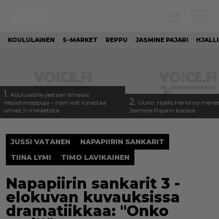
KOULULAINEN
S-MARKET
REPPU
JASMINE PAJARI
HJALL
1.
Koululaisille jaetaan ilmaisia
2.
heijastinreppuja – näin voit lunastaa
Uuno: Hjallis Harkimo menee
omasi S-marketista
Jasmine Pajarin kanssa
JUSSI VATANEN
NAPAPIIRIN SANKARIT
TIINA LYMI
TIMO LAVIKAINEN
Napapiirin sankarit 3 -
elokuvan kuvauksissa
dramatiikkaa: "Onko