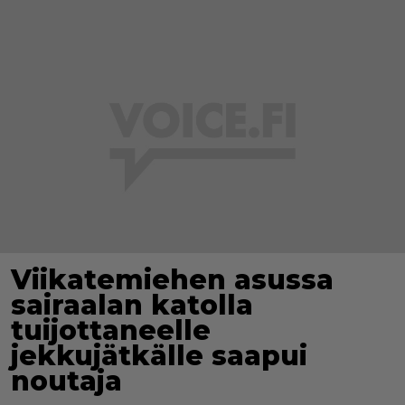
Viikatemiehen asussa
sairaalan katolla
tuijottaneelle
jekkujätkälle saapui
noutaja