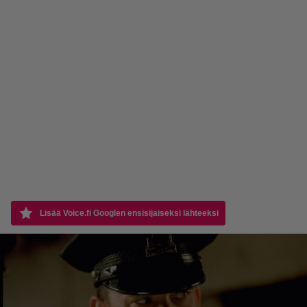
Lisää Voice.fi Googlen ensisijaiseksi lähteeksi