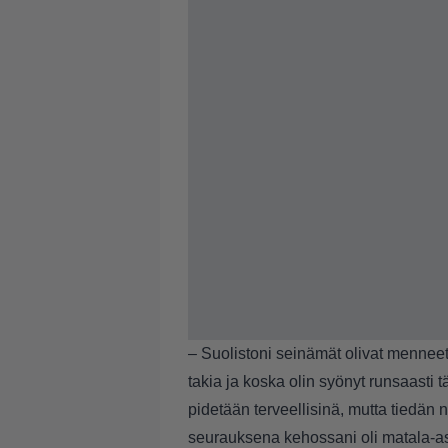
– Suolistoni seinämät olivat mennee
takia ja koska olin syönyt runsaasti 
pidetään terveellisinä, mutta tiedän n
seurauksena kehossani oli matala-ast