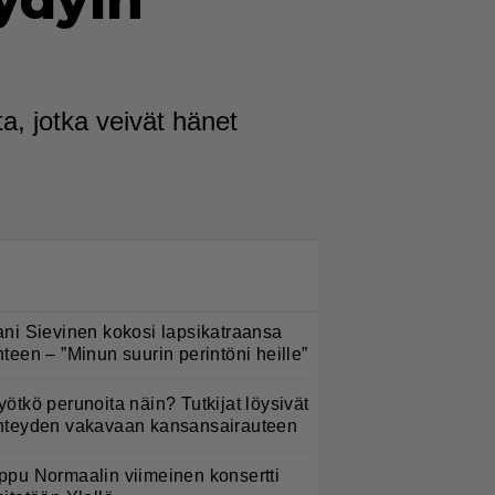
äydyin
ta, jotka veivät hänet
LUETUIMMAT NYT
ani Sievinen kokosi lapsikatraansa
hteen – ”Minun suurin perintöni heille”
yötkö perunoita näin? Tutkijat löysivät
hteyden vakavaan kansansairauteen
ppu Normaalin viimeinen konsertti