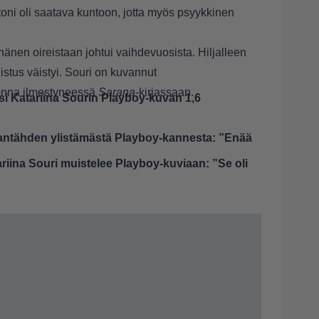
oni oli saatava kuntoon, jotta myös psyykkinen
 hänen oireistaan johtui vaihdevuosista. Hiljalleen
distus väistyi. Souri on kuvannut
onna ilmestyneessä
Sarana
-kirjassaan.
isi Katariina Sourin Playboy-kuvan 1,6
mantähden ylistämästä Playboy-kannesta: ”Enää
ariina Souri muistelee Playboy-kuviaan: ”Se oli