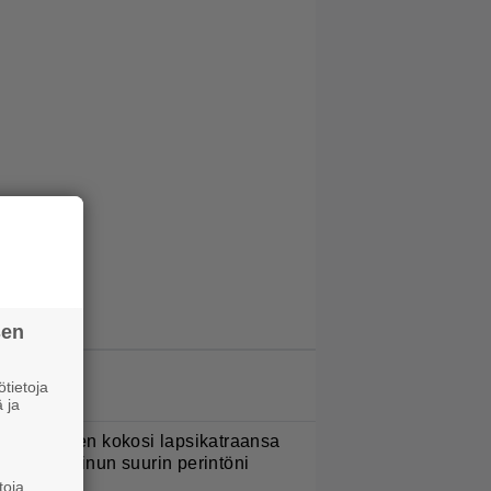
sen
LUETUIMMAT JUTUT
tietoja
 ja
ani Sievinen kokosi lapsikatraansa
hteen – ”Minun suurin perintöni
eille”
toja