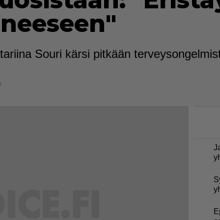
vuosistaan: "Erist
neeseen"
 Katariina Souri kärsi pitkään terveysongelmis
0
J
y
S
y
E