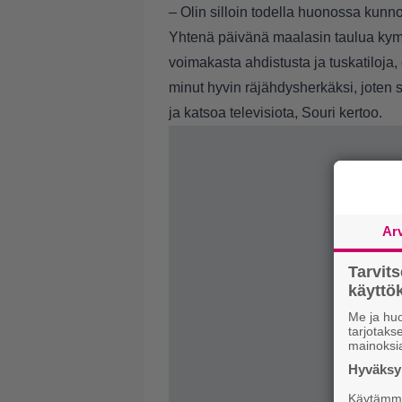
– Olin silloin todella huonossa kunno
Yhtenä päivänä maalasin taulua kym
voimakasta ahdistusta ja tuskatiloja
minut hyvin räjähdysherkäksi, joten s
ja katsoa televisiota, Souri kertoo.
Ar
Tarvit
käytt
Me ja huo
tarjotak
mainoksi
Hyväksym
Käytämme 