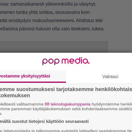
ssa: samanaikaisesti ylikierroksilla ja väsynyt.
menen tuntia yhtä soittoa, seuraavana koin
, että eristäydyin makuuhuoneeseeni. Ahdistus teki
ellaisina päivinä halusin olla vain itsekseni, lukea
vostamme yksityisyyttäsi
Valintasi
semme suostumuksesi tarjotaksemme henkilökohtai
ökokemuksen
lellisesti valitsemamme
88 teknologiakumppania
hyödynnämme henkilö
semme paremman käyttäjäkokemuksen sekä kohdentaaksemme sisältöä
a.
1.
J
ällä suostut tietojesi käyttöön seuraavasti
y
h
laitetunnisteita ja tallennamme evästeitä laitteellesi saadaksemme tie