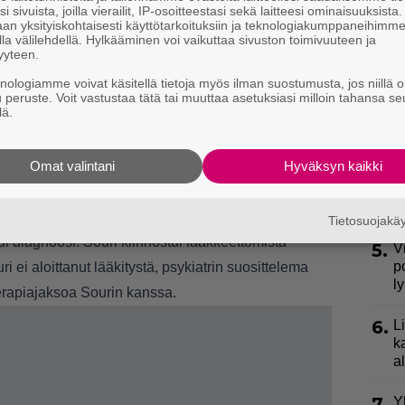
i sivuista, joilla vierailit, IP-osoitteestasi sekä laitteesi ominaisuuksista
an yksityiskohtaisesti käyttötarkoituksiin ja teknologiakumppaneihimm
2.
S
la välilehdellä. Hylkääminen voi vaikuttaa sivuston toimivuuteen ja
l
yyteen.
k
knologiamme voivat käsitellä tietoja myös ilman suostumusta, jos niillä o
u peruste. Voit vastustaa tätä tai muuttaa asetuksiasi milloin tahansa se
3.
lä.
E
e
äksi, kun hän nautti korkeintaan pari lasillista
keaa aamuyöstä.
Omat valintani
Hyväksyn kaikki
4.
”
ki
s
Tietosuojak
lui diagnoosi. Souri kiinnostui lääkkeettömistä
5.
V
p
i ei aloittanut lääkitystä, psykiatrin suosittelema
l
erapiajaksoa Sourin kanssa.
6.
L
k
a
7.
Y