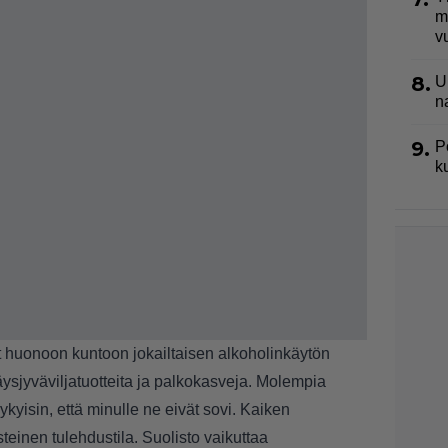
m
v
8.
U
n
9.
P
k
t huonoon kuntoon jokailtaisen alkoholinkäytön
täysjyväviljatuotteita ja palkokasveja. Molempia
ykyisin, että minulle ne eivät sovi. Kaiken
einen tulehdustila. Suolisto vaikuttaa