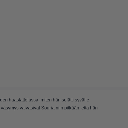
hden haastattelussa, miten hän selätti syvälle
 väsymys vaivasivat Souria niin pitkään, että hän