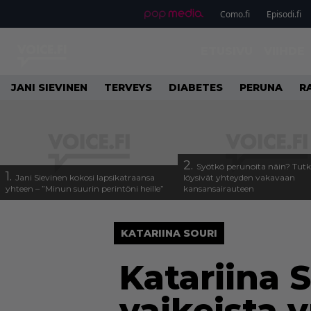
Como.fi
Episodi.fi
ETUSIVU
VIIHDE
JANI SIEVINEN
TERVEYS
DIABETES
PERUNA
R
2.
Syötkö perunoita näin? Tutk
1.
Jani Sievinen kokosi lapsikatraansa
löysivät yhteyden vakavaan
yhteen – ”Minun suurin perintöni heille”
kansansairauteen
KATARIINA SOURI
Katariina 