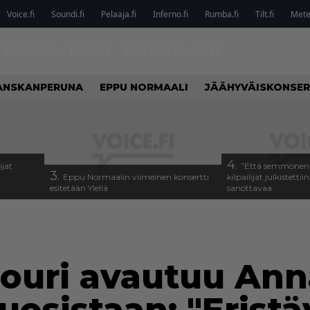
Voice.fi
Soundi.fi
Pelaaja.fi
Inferno.fi
Rumba.fi
Tilt.fi
Metel
MUSIIKKI
ILMIÖT
SUHTEET
KOTI
ANSKANPERUNA
EPPU NORMAALI
JÄÄHYVÄISKONSER
4.
ijat
”Että semmonen s
3.
Eppu Normaalin viimeinen konsertti
kilpailijat julkistettii
esitetään Ylellä
sanottavaa
Souri avautuu An