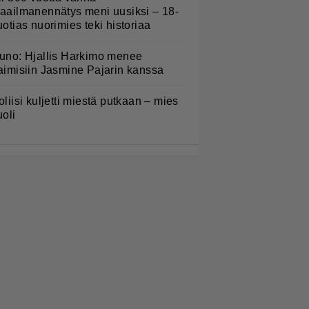
aailmanennätys meni uusiksi – 18-
uotias nuorimies teki historiaa
uno: Hjallis Harkimo menee
aimisiin Jasmine Pajarin kanssa
oliisi kuljetti miestä putkaan – mies
uoli