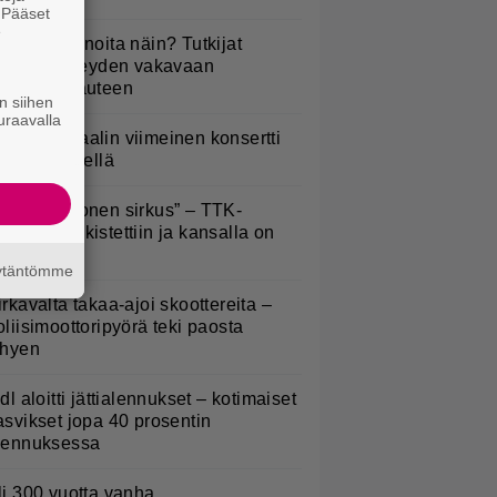
. Pääset
e
yötkö perunoita näin? Tutkijat
öysivät yhteyden vakavaan
ansansairauteen
n siihen
uraavalla
ppu Normaalin viimeinen konsertti
sitetään Ylellä
Että semmonen sirkus” – TTK-
lpailijat julkistettiin ja kansalla on
anottavaa
äytäntömme
irkavalta takaa-ajoi skoottereita –
oliisimoottoripyörä teki paosta
yhyen
idl aloitti jättialennukset – kotimaiset
asvikset jopa 40 prosentin
lennuksessa
li 300 vuotta vanha