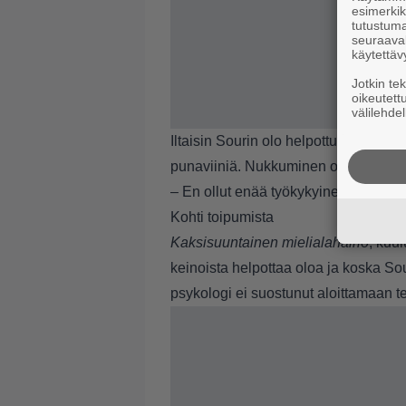
esimerkiks
tutustuma
seuraaval
käytettäv
Jotkin te
oikeutett
välilehdel
Iltaisin Sourin olo helpottui siedettäv
punaviiniä. Nukkuminen oli silti vai
– En ollut enää työkykyinen.
Kohti toipumista
Kaksisuuntainen mielialahäiriö
, kuu
keinoista helpottaa oloa ja koska Sour
psykologi ei suostunut aloittamaan t