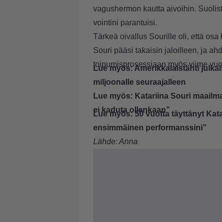
vagushermon kautta aivoihin. Suolist
vointini parantuisi.
Tärkeä oivallus Sourille oli, että osa
Souri pääsi takaisin jaloilleen, ja ah
toipumisprosessiaan myös viime vu
Lue myös:
Amerikkalaistähti julka
miljoonalle seuraajalleen
Lue myös:
Katariina Souri maail
ei kaduta ollenkaan”
Lue myös:
50 vuotta täyttänyt Kat
ensimmäinen performanssini”
Lähde:
Anna