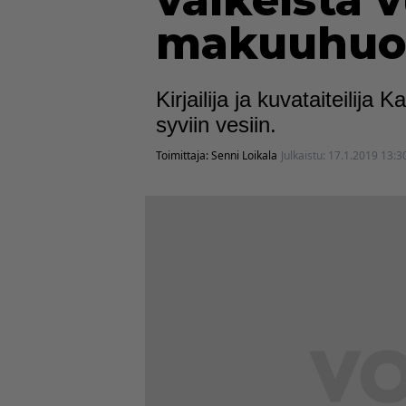
vaikeista 
makuuhuo
Kirjailija ja kuvataiteilija
syviin vesiin.
Toimittaja:
Senni Loikala
Julkaistu:
17.1.2019 13:3