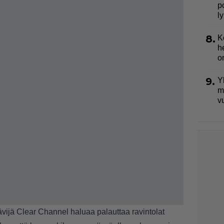
p
l
8.
K
h
o
9.
Y
m
v
vijä Clear Channel haluaa palauttaa ravintolat