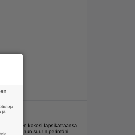
sen
tietoja
LUETUIMMAT JUTUT
 ja
ani Sievinen kokosi lapsikatraansa
hteen – ”Minun suurin perintöni
toja