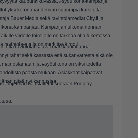
näkyvyyttä kaupunkikuvassa. #syöulkona-kampanja
ollut yksi koronapandemian suurimpia kärsijöitä.
aja Bauer Media sekä ravintolamediat City.fi ja
öulkona-kampanjaa. Kampanjan ulkomainonnan
aikille viidelle toimijalle on tärkeää olla tukemassa
 ravintola-alalla on merkittävä rooli
, että ravintolat saavat markkinointiapua.
ennyt rahat sekä kassasta että sukanvarresta eikä ole
yä mainostamaan, ja #syöulkona on siksi todella
mahdollista päästä mukaan. Asiakkaat kaipaavat
ja tähän pitää nyt kannustaa.
as -ohjelman haastattelut suoraan
Podplay-
ediaa.