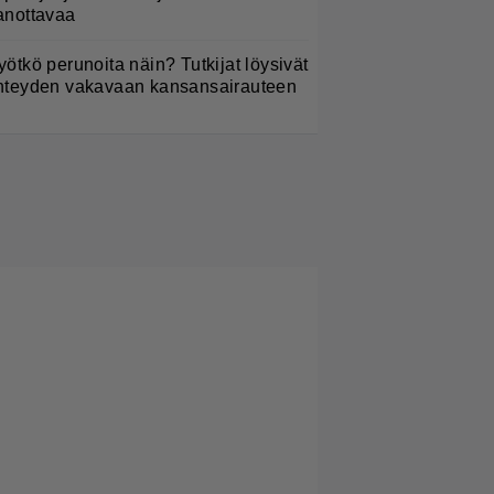
anottavaa
yötkö perunoita näin? Tutkijat löysivät
hteyden vakavaan kansansairauteen