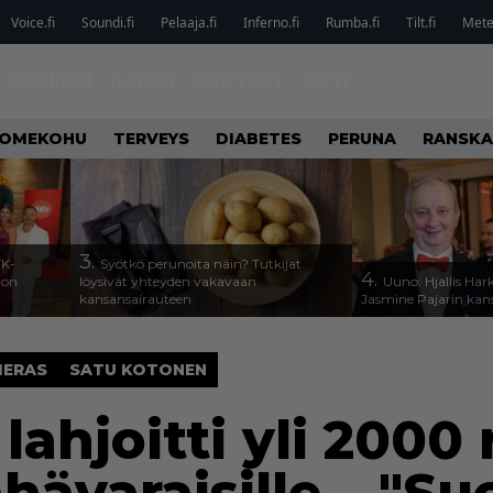
Voice.fi
Soundi.fi
Pelaaja.fi
Inferno.fi
Rumba.fi
Tilt.fi
Metel
MUSIIKKI
ILMIÖT
SUHTEET
KOTI
OMEKOHU
TERVEYS
DIABETES
PERUNA
RANSKA
3.
TK-
Syötkö perunoita näin? Tutkijat
4.
a on
löysivät yhteyden vakavaan
Uuno: Hjallis Ha
kansansairauteen
Jasmine Pajarin kan
IERAS
SATU KOTONEN
lahjoitti yli 2000