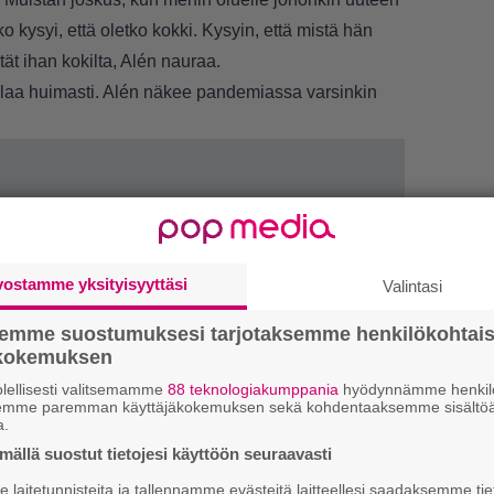
o kysyi, että oletko kokki. Kysyin, että mistä hän
ytät ihan kokilta, Alén nauraa.
-alaa huimasti. Alén näkee pandemiassa varsinkin
vostamme yksityisyyttäsi
Valintasi
semme suostumuksesi tarjotaksemme henkilökohtai
ökokemuksen
lellisesti valitsemamme
88 teknologiakumppania
hyödynnämme henkilö
semme paremman käyttäjäkokemuksen sekä kohdentaaksemme sisältöä
a.
ällä suostut tietojesi käyttöön seuraavasti
1.
J
y
laitetunnisteita ja tallennamme evästeitä laitteellesi saadaksemme tie