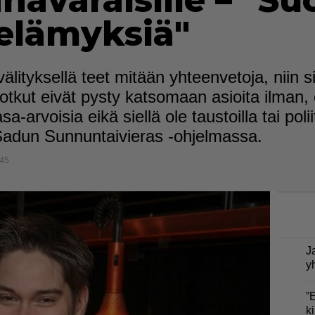
hävaraisille – "Su
elämyksiä"
lityksellä teet mitään yhteenvetoja, niin sie
otkut eivät pysty katsomaan asioita ilman, et
a-arvoisia eikä siellä ole taustoilla tai polii
Sadun Sunnuntaivieras -ohjelmassa.
:45
J
y
”
ki