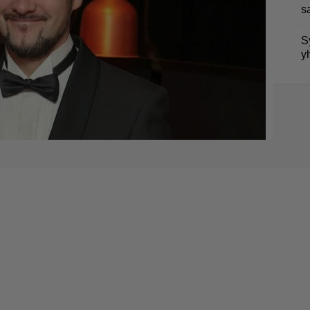
s
S
y