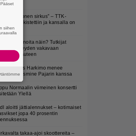
eille”
. Pääset
e
Että semmonen sirkus” – TTK-
lpailijat julkistettiin ja kansalla on
n siihen
anottavaa
uraavalla
yötkö perunoita näin? Tutkijat
öysivät yhteyden vakavaan
ansansairauteen
uno: Hjallis Harkimo menee
aimisiin Jasmine Pajarin kanssa
äytäntömme
ppu Normaalin viimeinen konsertti
sitetään Ylellä
idl aloitti jättialennukset – kotimaiset
asvikset jopa 40 prosentin
lennuksessa
irkavalta takaa-ajoi skoottereita –