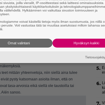
h
i sivuista, joilla vierailit, IP-osoitteestasi sekä laitteesi ominaisuuksista
an yksityiskohtaisesti käyttötarkoituksiin ja teknologiakumppaneihimm
la välilehdellä. Hylkääminen voi vaikuttaa sivuston toimivuuteen ja
2.
”
yyteen.
ki
knologiamme voivat käsitellä tietoja myös ilman suostumusta, jos niillä o
s
u peruste. Voit vastustaa tätä tai muuttaa asetuksiasi milloin tahansa se
lä.
3.
S
ssa suomalaiset alat ovat, ja meidän pitää tehdä
l
ttejamme arvostetaan enemmän. Suomalaiset
k
Omat valintani
Hyväksyn kaikki
lämyksiä, se on fakta.
4.
U
en kevään ravintolasulun aikana
2070 ravintola-
n
Tietosuojak
ti kovaa keskustelua sosiaalisessa mediassa ja
n näkemyksiä.
5.
E
e
 teet mitään yhteenvetoja, niin siellä aina tulee
t eivät pysty katsomaan asioita ilman, että on
6.
L
ovat tasa-arvoisia eikä siellä ole taustoilla tai
k
ä, Alén sanoo.
a
7.
V