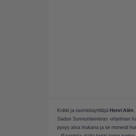
Kokki ja ravintolayrittäjä
Henri Alén
,
Sadun Sunnuntaivieras
-ohjelman
ha
pysyy aina mukana ja se monesti h
– Ravintola-alalla kokki kokin tunte