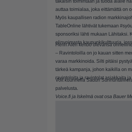
takaisin
toimintaan ja tuoda alalle 
auttaa toimialaa, joka eittämättä on 
Myös kaupallisen radion markkinajoht
TableOnline lähtivät tukemaan #sy
sponsoriksi lähti mukaan Lähitaksi. K
elinvoimasta kaupunkikulttuuria, jossa
Henri Alén kertoo olevansa onnellinen
– Ravintoloilla on jo kauan sitten m
varaa markkinoida. Silti pitäisi pyst
tärkeä kampanja, johon kaikilla on 
ravintoloita ja ravintolat asiakkaita 
Voit kuunnella Sadun Sunnuntaivier
palvelusta.
Voice.fi ja Iskelmä ovat osa Bauer M