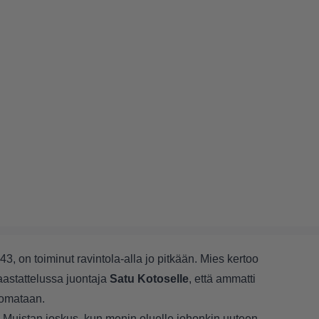
 43, on toiminut ravintola-alla jo pitkään. Mies kertoo
astattelussa juontaja
Satu Kotoselle
, että ammatti
uomataan.
e. Muistan joskus, kun menin oluelle johonkin uuteen