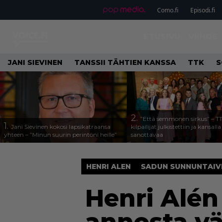
Como.fi
Episodi.fi
ETUSIVU
VIIHDE
JANI SIEVINEN
TANSSII TÄHTIEN KANSSA
TTK
S
2.
”Että semmonen sirkus” – T
1.
Jani Sievinen kokosi lapsikatraansa
kilpailijat julkistettiin ja kansall
yhteen – ”Minun suurin perintöni heille”
sanottavaa
HENRI ALEN
SADUN SUNNUNTAIV
Henri Alén 