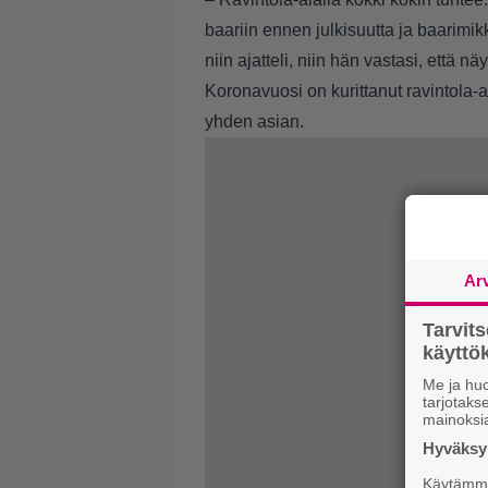
baariin ennen julkisuutta ja baarimikk
niin ajatteli, niin hän vastasi, että nä
Koronavuosi on kurittanut ravintola
yhden asian.
Ar
Tarvit
käytt
Me ja huo
tarjotak
mainoksi
Hyväksym
Käytämme 