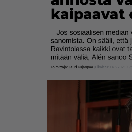
annosta vä
kaipaavat 
– Jos sosiaalisen median vä
sanomista. On sääli, että j
Ravintolassa kaikki ovat tas
mitään väliä, Alén sanoo 
Toimittaja:
Lauri Kujanpaa
Julkaistu:
14.6.2021 17