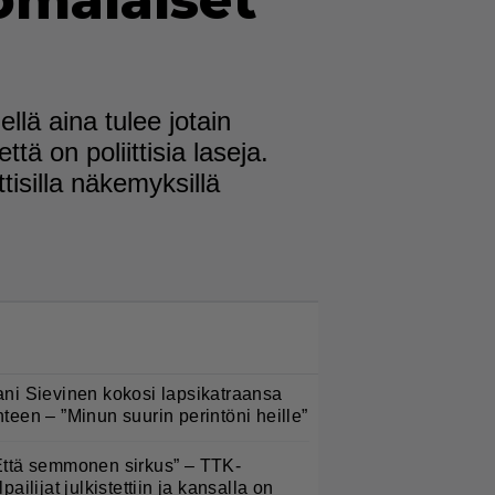
omalaiset
llä aina tulee jotain
tä on poliittisia laseja.
ttisilla näkemyksillä
LUETUIMMAT NYT
ani Sievinen kokosi lapsikatraansa
hteen – ”Minun suurin perintöni heille”
Että semmonen sirkus” – TTK-
lpailijat julkistettiin ja kansalla on