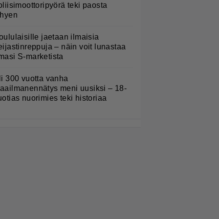
oliisimoottoripyörä teki paosta
yhyen
oululaisille jaetaan ilmaisia
eijastinreppuja – näin voit lunastaa
masi S-marketista
li 300 vuotta vanha
aailmanennätys meni uusiksi – 18-
uotias nuorimies teki historiaa