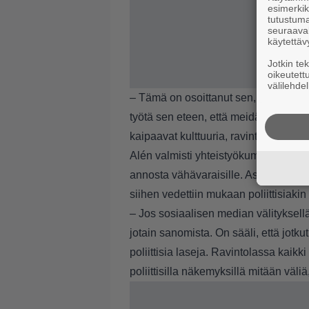
esimerkiks
tutustuma
seuraaval
käytettäv
Jotkin te
oikeutett
välilehdel
– Tämä on osoittanut sen, missä arvo
työtä sen eteen, että meidän amma
kaipaavat kulttuuria, ravintoloita ja e
Alén valmisti yhteistyökumppaneine
annosta vähävaraisille
. Asia aiheut
siihen vedettiin mukaan poliittisiaki
– Jos sosiaalisen median välityksellä
jotain sanomista. On sääli, että jotku
poliittisia laseja. Ravintolassa kaikki 
poliittisilla näkemyksillä mitään väli