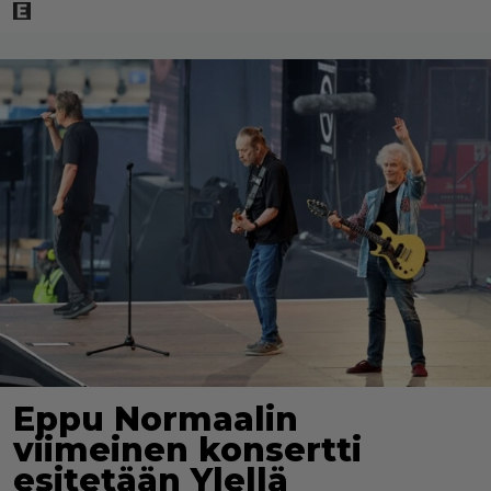
Eppu Normaalin
viimeinen konsertti
esitetään Ylellä