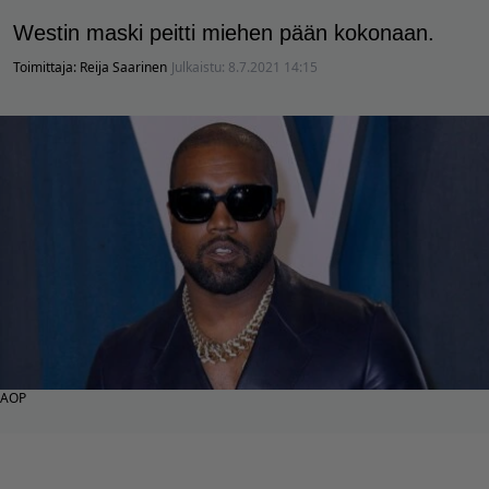
Westin maski peitti miehen pään kokonaan.
Toimittaja:
Reija Saarinen
Julkaistu:
8.7.2021 14:15
AOP