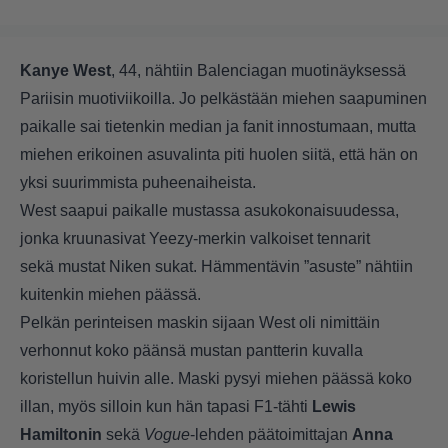
Kanye West
, 44, nähtiin Balenciagan muotinäyksessä
Pariisin muotiviikoilla. Jo pelkästään miehen saapuminen
paikalle sai tietenkin median ja fanit innostumaan, mutta
miehen erikoinen asuvalinta piti huolen siitä, että hän on
yksi suurimmista puheenaiheista.
West saapui paikalle mustassa asukokonaisuudessa,
jonka kruunasivat Yeezy-merkin valkoiset tennarit
sekä mustat Niken sukat. Hämmentävin ”asuste” nähtiin
kuitenkin miehen päässä.
Pelkän perinteisen maskin sijaan West oli nimittäin
verhonnut koko päänsä mustan pantterin kuvalla
koristellun huivin alle. Maski pysyi miehen päässä koko
illan, myös silloin kun hän tapasi F1-tähti
Lewis
Hamiltonin
sekä
Vogue
-lehden päätoimittajan
Anna