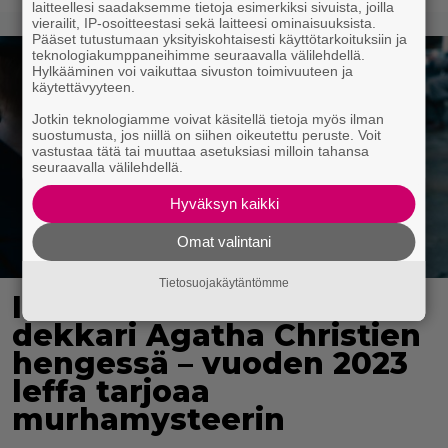
laitteellesi saadaksemme tietoja esimerkiksi sivuista, joilla
vierailit, IP-osoitteestasi sekä laitteesi ominaisuuksista.
Pääset tutustumaan yksityiskohtaisesti käyttötarkoituksiin ja
teknologiakumppaneihimme seuraavalla välilehdellä.
Hylkääminen voi vaikuttaa sivuston toimivuuteen ja
käytettävyyteen.
Jotkin teknologiamme voivat käsitellä tietoja myös ilman
suostumusta, jos niillä on siihen oikeutettu peruste. Voit
vastustaa tätä tai muuttaa asetuksiasi milloin tahansa
seuraavalla välilehdellä.
Hyväksyn kaikki
Omat valintani
Tietosuojakäytäntömme
Illalla tv:ssä: Perinteinen
dekkari Agatha Christien
hengessä – vuoden 2023
leffa tarjoaa
murhamysteerin