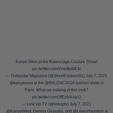
Kanye West at the Balenciaga Couture Show!
pic.twitter.com/Zmofbe6fLN
— Outlander Magazine (@StreetFashion01)
July 7, 2021
@kanyewest
at the @BALENCIAGA fashion show in
Paris. What we making of this look?
pic.twitter.com/3fEz64UacO
— Link Up TV (@linkuptv)
July 7, 2021
.
@KanyeWest
, Demna GvasaIia, and
@LewisHamilton
at