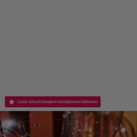
Lisää Voice.fi Googlen ensisijaiseksi lähteeksi