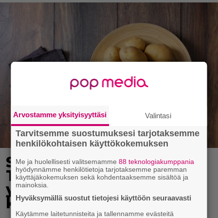
Arvostamme yksityisyyttäsi
Valintasi
Tarvitsemme suostumuksesi tarjotaksemme
henkilökohtaisen käyttökokemuksen
Syötkö perunoita näin?
Me ja huolellisesti valitsemamme
88 teknologiakumppania
hyödynnämme henkilötietoja tarjotaksemme paremman
Tutkijat löysivät
käyttäjäkokemuksen sekä kohdentaaksemme sisältöä ja
yhteyden vakavaan
mainoksia.
Hyväksymällä suostut tietojesi käyttöön seuraavasti
kansansairauteen
Käytämme laitetunnisteita ja tallennamme evästeitä