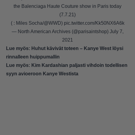
the Balenciaga Haute Couture show in Paris today
(7.7.21)
( : Miles Socha/
@WWD
)
pic.twitter.com/Kk50NX6A6k
— North American Archives (@parisaintshop)
July 7,
2021
Lue myös:
Huhut kävivät toteen – Kanye West löysi
rinnalleen huippumallin
Lue myös:
Kim Kardashian paljasti vihdoin todellisen
syyn avioeroon Kanye Westista