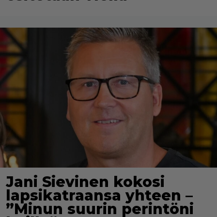
Jani Sievinen kokosi
lapsikatraansa yhteen –
”Minun suurin perintöni