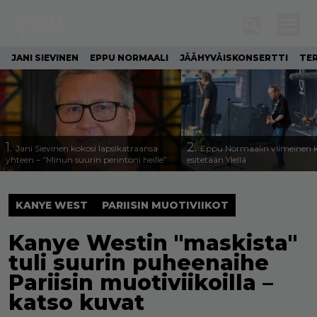
JANI SIEVINEN
EPPU NORMAALI
JÄÄHYVÄISKONSERTTI
TE
1.
2.
Jani Sievinen kokosi lapsikatraansa
Eppu Normaalin viimeinen k
yhteen – ”Minun suurin perintöni heille”
esitetään Ylellä
KANYE WEST
PARIISIN MUOTIVIIKOT
Kanye Westin "maskista"
tuli suurin puheenaihe
Pariisin muotiviikoilla –
katso kuvat