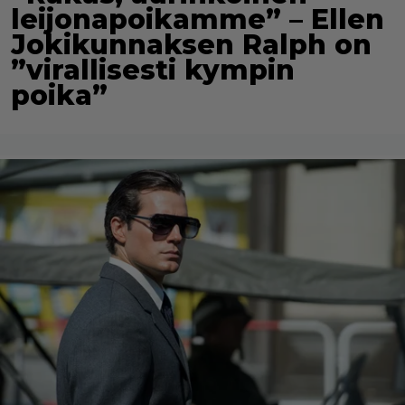
leijonapoikamme” – Ellen
Jokikunnaksen Ralph on
”virallisesti kympin
poika”