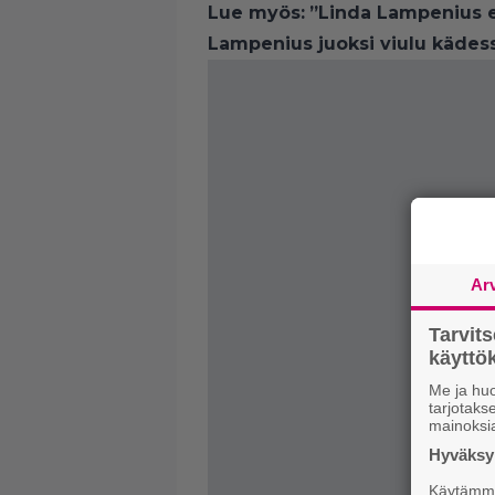
Lue myös:
”Linda Lampenius ei
Lampenius juoksi viulu kädes
Ar
Tarvit
käytt
Me ja huo
tarjotak
mainoksi
Hyväksym
Käytämme 