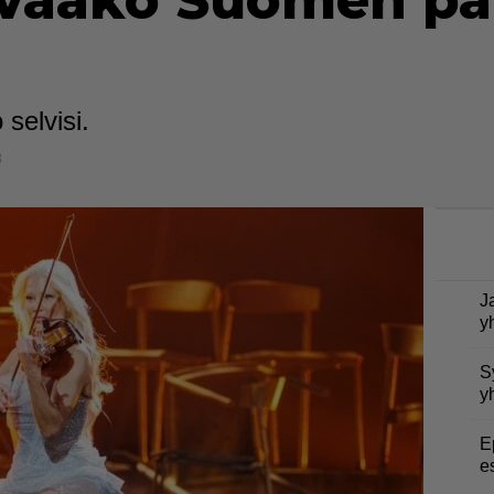
povaako Suomen p
selvisi.
8
J
y
S
y
E
e