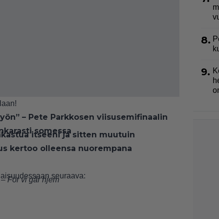
m
v
8.
P
k
9.
K
h
o
laan!
työn” – Pete Parkkosen viisusemifinaalin
ankarasti somessa
kastua itseeni ja sitten muutuin
ius kertoo olleensa nuorempana
onaisuudessaan seuraava:
–
För vi går hjem