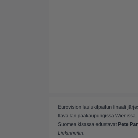
Eurovision laulukilpailun finaali jä
Itävallan pääkaupungissa Wienissä.
Suomea kisassa edustavat
Pete Pa
Liekinheitin
.