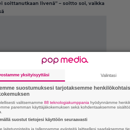
 soittanutkaan livenä” – soitto soi, vaikka
sä
vostamme yksityisyyttäsi
Valintasi
semme suostumuksesi tarjotaksemme henkilökohtai
ökokemuksen
lellisesti valitsemamme
88 teknologiakumppania
hyödynnämme henkilö
semme paremman käyttäjäkokemuksen sekä kohdentaaksemme sisältöä
a.
1.
J
ällä suostut tietojesi käyttöön seuraavasti
y
h
laitetunnisteita ja tallennamme evästeitä laitteellesi saadaksemme tie