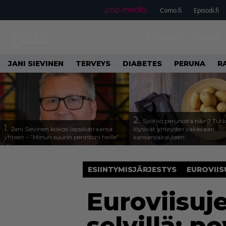
Como.fi
Episodi.fi
ETUSIVU
VIIHDE
JANI SIEVINEN
TERVEYS
DIABETES
PERUNA
R
2.
Syötkö perunoita näin? Tutk
1.
Jani Sievinen kokosi lapsikatraansa
löysivät yhteyden vakavaan
yhteen – ”Minun suurin perintöni heille”
kansansairauteen
ESIINTYMISJÄRJESTYS
EUROVIIS
Euroviisuj