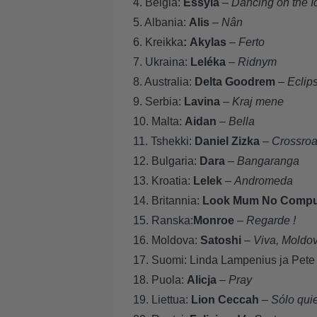
4. Belgia:
Essyla
–
Dancing on the I
5. Albania:
Alis
–
Nân
6. Kreikka
: Akylas
–
Ferto
7. Ukraina:
Leléka
–
Ridnym
8. Australia:
Delta Goodrem
–
Eclip
9. Serbia:
Lavina
–
Kraj mene
10. Malta:
Aidan
–
Bella
11. Tshekki:
Daniel Zizka
–
Crossro
12. Bulgaria:
Dara
–
Bangaranga
13. Kroatia:
Lelek
–
Andromeda
14. Britannia:
Look Mum No Compu
15. Ranska:
Monroe
–
Regarde !
16. Moldova:
Satoshi
–
Viva, Moldov
17. Suomi: Linda Lampenius ja Pet
18. Puola:
Alicja
–
Pray
19. Liettua:
Lion Ceccah
–
Sólo qui