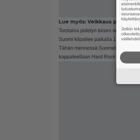
esimerkiks
tutustuma
seuraaval
käytettäv
Lue myös:
Veikkaus paljasti u
Jotkin te
Torstaina pidetyn toisen semifinaalin 
oikeutett
välilehdel
Suomi kilpailee paikalla 17.
Tähän mennessä Suomen ainoan Eur
kappaleellaan
Hard Rock Hallelujah