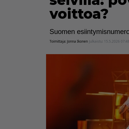
selvillä: 
voittoa?
Suomen esiintymisnumero 
Toimittaja:
Jonna Ikonen
Julkaistu:
15.5.2026 07:4