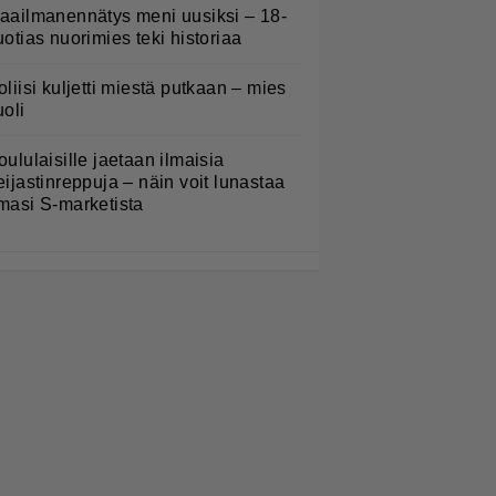
aailmanennätys meni uusiksi – 18-
uotias nuorimies teki historiaa
oliisi kuljetti miestä putkaan – mies
uoli
oululaisille jaetaan ilmaisia
eijastinreppuja – näin voit lunastaa
masi S-marketista