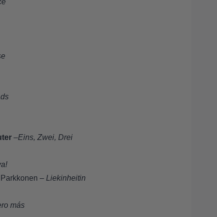
ce
se
ads
ter
–
Eins, Zwei, Drei
a!
e Parkkonen –
Liekinheitin
ero más