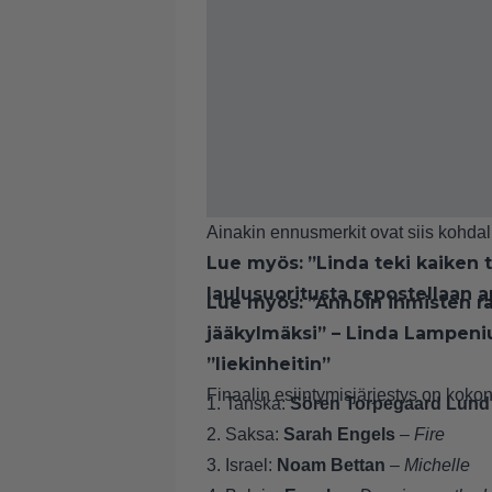
Ainakin ennusmerkit ovat siis kohdal
Lue myös:
”Linda teki kaiken 
laulusuoritusta repostellaan 
Lue myös:
”Annoin ihmisten ra
jääkylmäksi” – Linda Lampen
”liekinheitin”
Finaalin esiintymisjärjestys on kok
1. Tanska:
Sören Torpegaard Lund
2. Saksa:
Sarah Engels
–
Fire
3. Israel:
Noam Bettan
–
Michelle