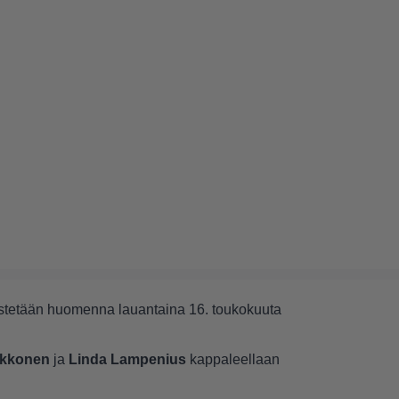
rjestetään huomenna lauantaina 16. toukokuuta
rkkonen
ja
Linda Lampenius
kappaleellaan