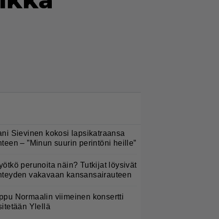
aikka
LUETUIMMAT NYT
ani Sievinen kokosi lapsikatraansa
hteen – ”Minun suurin perintöni heille”
yötkö perunoita näin? Tutkijat löysivät
hteyden vakavaan kansansairauteen
ppu Normaalin viimeinen konsertti
sitetään Ylellä