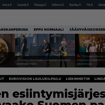
Voice.fi
Soundi.fi
Pelaaja.fi
Inferno.fi
Rumba.fi
Tilt.fi
Metel
MUSIIKKI
ILMIÖT
SUHTEET
KOTI
ANSKANPERUNA
EPPU NORMAALI
JÄÄHYVÄISKONSER
4.
ijat
”Että semmonen s
3.
Eppu Normaalin viimeinen konsertti
kilpailijat julkistettii
esitetään Ylellä
sanottavaa
UT
EUROVISION LAULUKILPAILU
LIEKINHEITIN
LIND
en esiintymisjärje