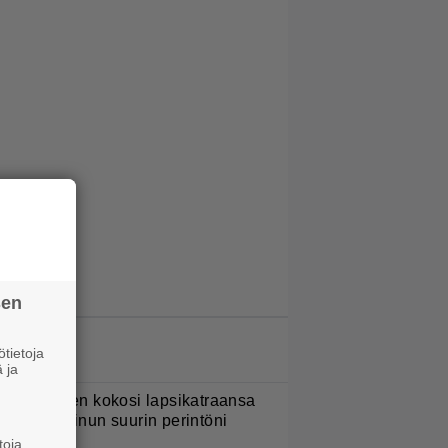
sen
LUETUIMMAT JUTUT
tietoja
 ja
ani Sievinen kokosi lapsikatraansa
hteen – ”Minun suurin perintöni
eille”
toja