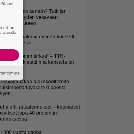
. Pääset
e
yötkö perunoita näin? Tutkijat
öysivät yhteyden vakavaan
ansansairauteen
n siihen
uraavalla
ppu Normaalin viimeinen konsertti
sitetään Ylellä
Että semmonen sirkus” – TTK-
lpailijat julkistettiin ja kansalla on
anottavaa
äytäntömme
irkavalta takaa-ajoi skoottereita –
oliisimoottoripyörä teki paosta
yhyen
idl aloitti jättialennukset – kotimaiset
asvikset jopa 40 prosentin
lennuksessa
li 300 vuotta vanha