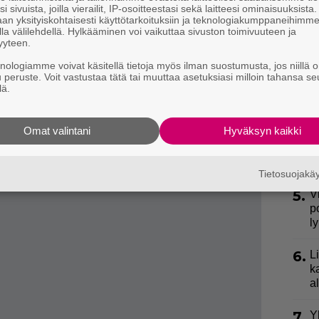
i sivuista, joilla vierailit, IP-osoitteestasi sekä laitteesi ominaisuuksista
an yksityiskohtaisesti käyttötarkoituksiin ja teknologiakumppaneihimm
2.
S
la välilehdellä. Hylkääminen voi vaikuttaa sivuston toimivuuteen ja
l
yyteen.
udet kertoimet: Suomi voittaa Euroviisut!
k
knologiamme voivat käsitellä tietoja myös ilman suostumusta, jos niillä o
jälkeen finaalin esiintymisjärjestys on selvinnyt, ja
u peruste. Voit vastustaa tätä tai muuttaa asetuksiasi milloin tahansa se
3.
E
lä.
e
oviisuvoiton nappasi vuonna 2006
Lordi
, ja Lordi esiintyi tuolloin myös seitsemäntenätoista.
Omat valintani
Hyväksyn kaikki
4.
”
ki
s
Tietosuojak
5.
V
p
l
6.
L
k
a
7.
Y