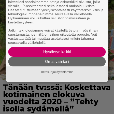
laitteellesi saadaksemme tietoja esimerkiksi sivuista, joilla
vierailit, IP-osoitteestasi sekä laitteesi ominaisuuksista.
Pääset tutustumaan yksityiskohtaisesti käyttötarkoituksiin ja
teknologiakumppaneihimme seuraavalla välilehdellä.
Hylkääminen voi vaikuttaa sivuston toimivuuteen ja
käytettävyyteen.
Jotkin teknologiamme voivat käsitellä tietoja myös ilman
suostumusta, jos niillä on siihen oikeutettu peruste. Voit
vastustaa tätä tai muuttaa asetuksiasi milloin tahansa
seuraavalla välilehdellä.
Hyväksyn kaikki
Omat valintani
Tietosuojakäytäntömme
Tänään tv:ssä: Koskettava
kotimainen elokuva
vuodelta 2020 – ”Tehty
isolla sydämellä”