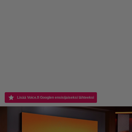
Lisää Voice.fi Googlen ensisijaiseksi lähteeksi