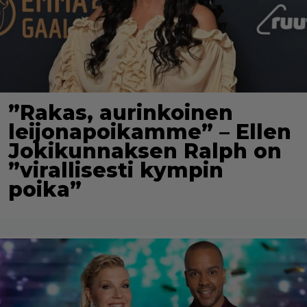
”Rakas, aurinkoinen
leijonapoikamme” – Ellen
Jokikunnaksen Ralph on
”virallisesti kympin
poika”