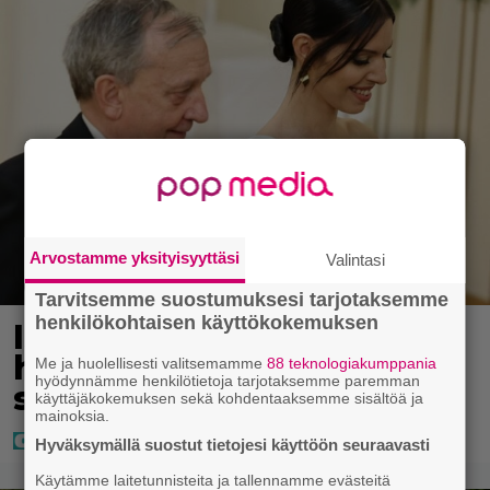
Arvostamme yksityisyyttäsi
Valintasi
Tarvitsemme suostumuksesi tarjotaksemme
henkilökohtaisen käyttökokemuksen
IS: Hjalliksen ja Jasminen
häissä suomalainen
Me ja huolellisesti valitsemamme
88 teknologiakumppania
hyödynnämme henkilötietoja tarjotaksemme paremman
supertähti
käyttäjäkokemuksen sekä kohdentaaksemme sisältöä ja
mainoksia.
Hyväksymällä suostut tietojesi käyttöön seuraavasti
Käytämme laitetunnisteita ja tallennamme evästeitä