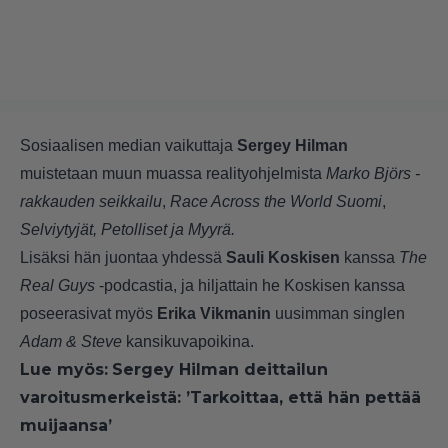
Sosiaalisen median vaikuttaja
Sergey Hilman
muistetaan muun muassa realityohjelmista
Marko Björs -
rakkauden seikkailu
,
Race Across the World Suomi
,
Selviytyjät, Petolliset ja Myyrä.
Lisäksi hän juontaa yhdessä
Sauli Koskisen
kanssa
The
Real Guys
-podcastia
, ja hiljattain he Koskisen kanssa
poseerasivat myös
Erika Vikmanin
uusimman singlen
Adam & Steve
kansikuvapoikina
.
Lue myös:
Sergey Hilman deittailun
varoitusmerkeistä: ’Tarkoittaa, että hän pettää
muijaansa’