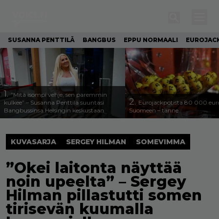
SUSANNA PENTTILÄ
BANGBUS
EPPU NORMAALI
EUROJAC
1.
”Mitä isompi vehje, sen paremmin
2.
kulkee” – Susanna Penttilä suuntasi
Eurojackpotista 80 000 eur
Bangbussinsa Helsingin keskustaan
Suomeen – tänne
KUVASARJA
SERGEY HILMAN
SOMEVIMMA
”Okei laitonta näyttää
noin upeelta” – Sergey
Hilman pillastutti somen
tirisevän kuumalla