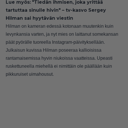
Lue myös:
"Tiedän ihmisen, joka yrittää
tartuttaa sinulle hivin" – tv-kasvo Sergey
Hilman sai hyytävän viestin
Hilman on kameran edessä kotonaan muutenkin kuin
levynkansia varten, ja nyt mies on laittanut somekansan
päät pyörälle tuoreella Instagram-päivityksellään.
Julkaisun kuvissa Hilman poseeraa kallioisissa
rantamaisemissa hyvin niukoissa vaatteissa. Upeasti
ruskettuneella miehellä ei nimittäin ole päällään kuin
pikkuruiset uimahousut.