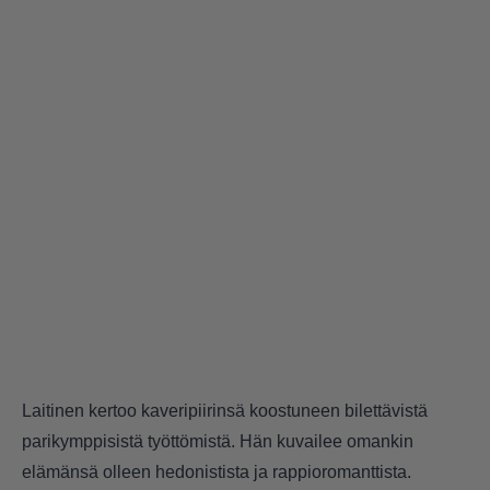
Laitinen kertoo kaveripiirinsä koostuneen bilettävistä
parikymppisistä työttömistä. Hän kuvailee omankin
elämänsä olleen hedonistista ja rappioromanttista.