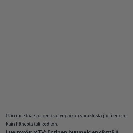
Hän muistaa saaneensa työpaikan varastosta juuri ennen
kuin hänestä tuli koditon.
Lue myös:
MTV: Entinen huumeidenkäyttäjä