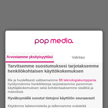
Lumipalloefekti kasvoi niin, että Laitinen tajusi jossakin
Arvostamme yksityisyyttäsi
Valintasi
vaiheessa, ettei hänellä ole varaa vuokraankaan.
Tarvitsemme suostumuksesi tarjotaksemme
Hellman haluaa tarkentaa tapahtumien ajankohtaa:
henkilökohtaisen käyttökokemuksen
Me ja huolellisesti valitsemamme
88 teknologiakumppania
hyödynnämme henkilötietoja tarjotaksemme paremman
käyttäjäkokemuksen sekä kohdentaaksemme sisältöä ja
mainoksia.
Hyväksymällä suostut tietojesi käyttöön seuraavasti
Käytämme laitetunnisteita ja tallennamme evästeitä