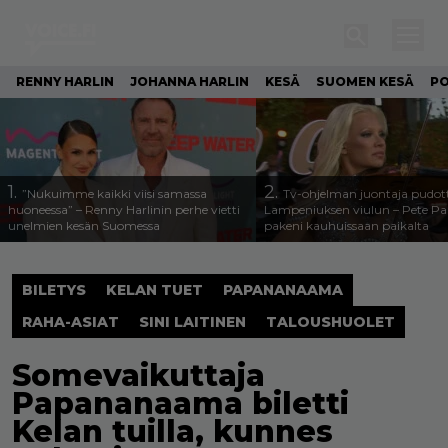
RENNY HARLIN
JOHANNA HARLIN
KESÄ
SUOMEN KESÄ
PO
1.
2.
”Nukuimme kaikki viisi samassa
Tv-ohjelman juontaja pudott
huoneessa” – Renny Harlinin perhe vietti
Lampeniuksen viulun – Pete P
unelmien kesän Suomessa
pakeni kauhuissaan paikalta
BILETYS
KELAN TUET
PAPANANAAMA
RAHA-ASIAT
SINI LAITINEN
TALOUSHUOLET
Somevaikuttaja
Papananaama biletti
Kelan tuilla, kunnes