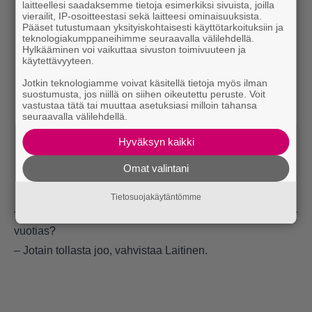
laitteellesi saadaksemme tietoja esimerkiksi sivuista, joilla
vierailit, IP-osoitteestasi sekä laitteesi ominaisuuksista.
Pääset tutustumaan yksityiskohtaisesti käyttötarkoituksiin ja
teknologiakumppaneihimme seuraavalla välilehdellä.
Hylkääminen voi vaikuttaa sivuston toimivuuteen ja
käytettävyyteen.
Jotkin teknologiamme voivat käsitellä tietoja myös ilman
suostumusta, jos niillä on siihen oikeutettu peruste. Voit
vastustaa tätä tai muuttaa asetuksiasi milloin tahansa
seuraavalla välilehdellä.
Hyväksyn kaikki
Omat valintani
Tietosuojakäytäntömme
– Eli 2013 tää alko tapahtuu, eli sä oot ollut joku 20 tai 21-
vuotias?
– Jotain tollasta joo, vahvistaa Laitinen.