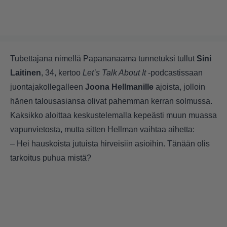
Tubettajana nimellä Papananaama tunnetuksi tullut
Sini
Laitinen
, 34, kertoo
Let’s Talk About It
-podcastissaan
juontajakollegalleen
Joona Hellmanille
ajoista, jolloin
hänen talousasiansa olivat pahemman kerran solmussa.
Kaksikko aloittaa keskustelemalla kepeästi muun muassa
vapunvietosta, mutta sitten Hellman vaihtaa aihetta:
– Hei hauskoista jutuista hirveisiin asioihin. Tänään olis
tarkoitus puhua mistä?