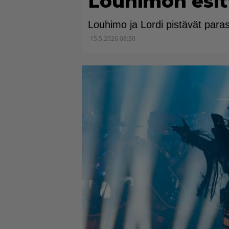
Louhimon esi
Louhimo ja Lordi pistävät para
15.5.2026 08:30