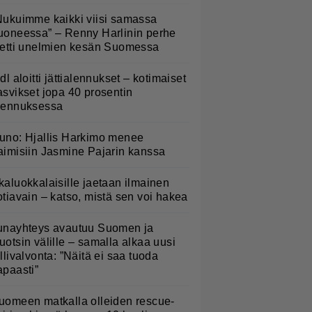
Nukuimme kaikki viisi samassa
uoneessa” – Renny Harlinin perhe
ietti unelmien kesän Suomessa
idl aloitti jättialennukset – kotimaiset
asvikset jopa 40 prosentin
lennuksessa
uno: Hjallis Harkimo menee
aimisiin Jasmine Pajarin kanssa
kaluokkalaisille jaetaan ilmainen
otiavain – katso, mistä sen voi hakea
unayhteys avautuu Suomen ja
uotsin välille – samalla alkaa uusi
ullivalvonta: ”Näitä ei saa tuoda
apaasti”
uomeen matkalla olleiden rescue-