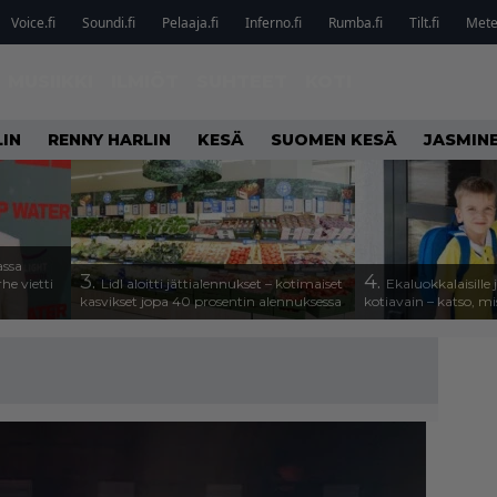
Voice.fi
Soundi.fi
Pelaaja.fi
Inferno.fi
Rumba.fi
Tilt.fi
Metel
MUSIIKKI
ILMIÖT
SUHTEET
KOTI
IN
RENNY HARLIN
KESÄ
SUOMEN KESÄ
JASMINE
assa
3.
4.
he vietti
Lidl aloitti jättialennukset – kotimaiset
Ekaluokkalaisille
kasvikset jopa 40 prosentin alennuksessa
kotiavain – katso, mi