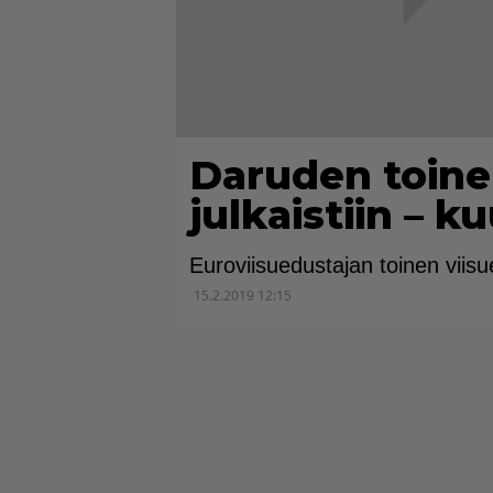
Daruden toine
julkaistiin – 
Euroviisuedustajan toinen viisu
15.2.2019 12:15