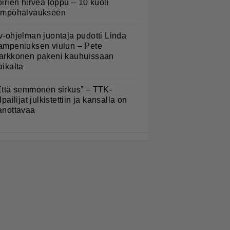
oirien hirveä loppu – 10 kuoli
ämpöhalvaukseen
v-ohjelman juontaja pudotti Linda
ampeniuksen viulun – Pete
arkkonen pakeni kauhuissaan
aikalta
Että semmonen sirkus” – TTK-
lpailijat julkistettiin ja kansalla on
anottavaa