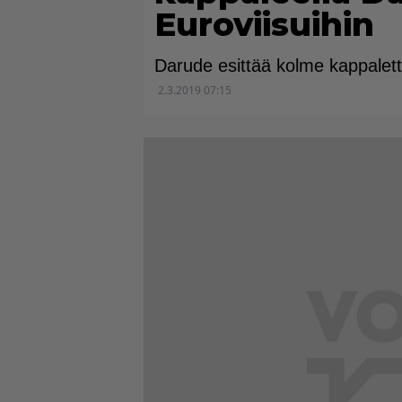
Euroviisuihin
Darude esittää kolme kappalet
2.3.2019 07:15