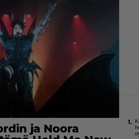
1.
K
ordin ja Noora
h
o