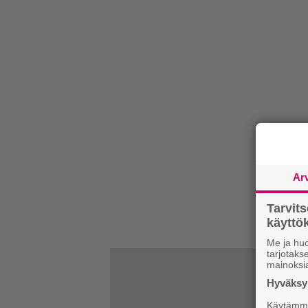
Ar
Tarvit
käytt
Me ja huo
tarjotak
mainoksi
Hyväksym
Käytämme 