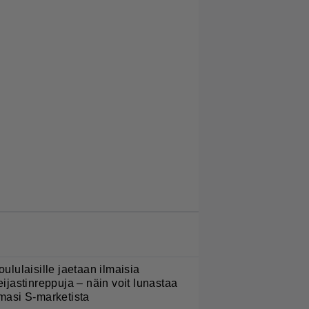
LUETUIMMAT JUTUT
oululaisille jaetaan ilmaisia
eijastinreppuja – näin voit lunastaa
masi S-marketista