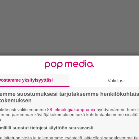
vostamme yksityisyyttäsi
Valintasi
semme suostumuksesi tarjotaksemme henkilökohtai
ökokemuksen
lellisesti valitsemamme
88 teknologiakumppania
hyödynnämme henkilö
semme paremman käyttäjäkokemuksen sekä kohdentaaksemme sisältöä
a.
ällä suostut tietojesi käyttöön seuraavasti
laitetunnisteita ja tallennamme evästeitä laitteellesi saadaksemme tie