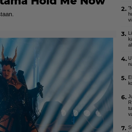
ttämä Hold Me Now
2.
”
staan.
h
v
3.
L
k
a
4.
U
n
5.
E
k
6.
J
R
t
v
7.
S