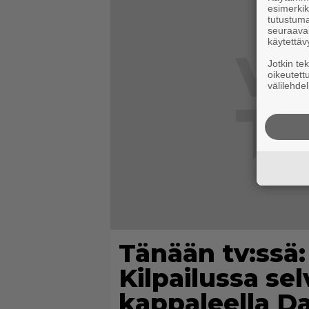
esimerkiks
tutustuma
seuraaval
käytettäv
Jotkin te
oikeutett
välilehdel
Tänään tv:ssä
Kilpailussa sel
kappaleella D