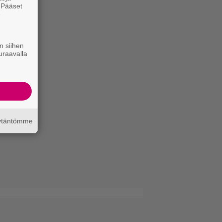
. Pääset
e
n siihen
uraavalla
äytäntömme