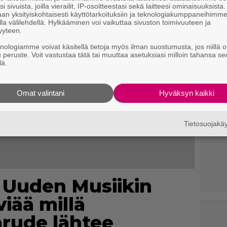
i sivuista, joilla vierailit, IP-osoitteestasi sekä laitteesi ominaisuuksista
an yksityiskohtaisesti käyttötarkoituksiin ja teknologiakumppaneihimm
la välilehdellä. Hylkääminen voi vaikuttaa sivuston toimivuuteen ja
yyteen.
knologiamme voivat käsitellä tietoja myös ilman suostumusta, jos niillä o
u peruste. Voit vastustaa tätä tai muuttaa asetuksiasi milloin tahansa se
lä.
Omat valintani
Hyväksyn kaikki
Tietosuojak
: Uuden Musiikin
viää millä
arude lähtee