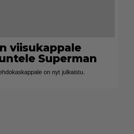
n viisukappale
kuuntele Superman
ehdokaskappale on nyt julkaistu.