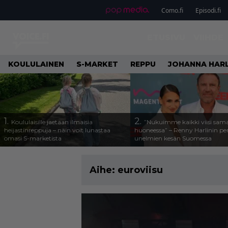
Como.fi
Episodi.fi
ETUSIVU
VIIHDE
KOULULAINEN
S-MARKET
REPPU
JOHANNA HARL
1.
2.
Koululaisille jaetaan ilmaisia
”Nukuimme kaikki viisi sam
heijastinreppuja – näin voit lunastaa
huoneessa” – Renny Harlinin per
omasi S-marketista
unelmien kesän Suomessa
Aihe:
euroviisu