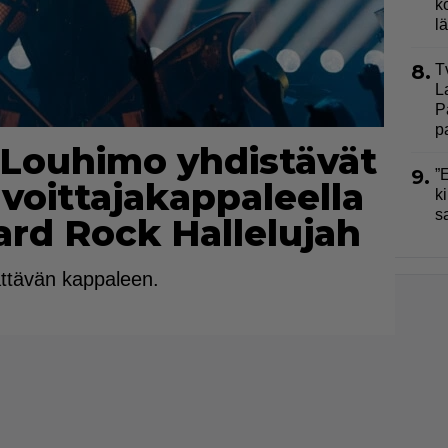
k
l
8.
T
L
P
p
a Louhimo yhdistävät
9.
”
voittajakappaleella
ki
s
Hard Rock Hallelujah
lättävän kappaleen.