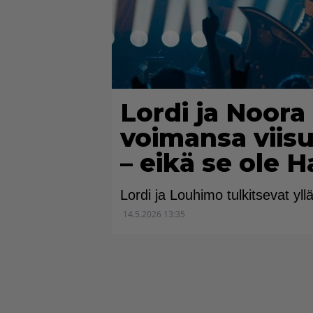
Lordi ja Noor
voimansa viisu
– eikä se ole 
Lordi ja Louhimo tulkitsevat yl
14.5.2026 13:35