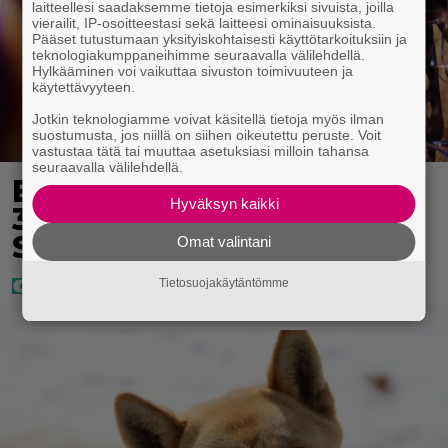
laitteellesi saadaksemme tietoja esimerkiksi sivuista, joilla
vierailit, IP-osoitteestasi sekä laitteesi ominaisuuksista.
Pääset tutustumaan yksityiskohtaisesti käyttötarkoituksiin ja
teknologiakumppaneihimme seuraavalla välilehdellä.
Hylkääminen voi vaikuttaa sivuston toimivuuteen ja
käytettävyyteen.
Jotkin teknologiamme voivat käsitellä tietoja myös ilman
suostumusta, jos niillä on siihen oikeutettu peruste. Voit
vastustaa tätä tai muuttaa asetuksiasi milloin tahansa
seuraavalla välilehdellä.
Eurojackpotissa poksahti
Hyväksyn kaikki
32,7 miljoonaa, ja tänne
Suomen isoin voitto meni
Omat valintani
Tietosuojakäytäntömme