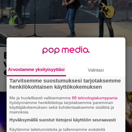
Eppu Normaalin
viimeinen konsertti
esitetään Ylellä
Arvostamme yksityisyyttäsi
Valintasi
Tarvitsemme suostumuksesi tarjotaksemme
henkilökohtaisen käyttökokemuksen
Me ja huolellisesti valitsemamme
88 teknologiakumppania
hyödynnämme henkilötietoja tarjotaksemme paremman
käyttäjäkokemuksen sekä kohdentaaksemme sisältöä ja
mainoksia.
Hyväksymällä suostut tietojesi käyttöön seuraavasti
Käytämme laitetunnisteita ja tallennamme evästeitä