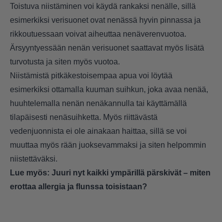
Toistuva niistäminen voi käydä rankaksi nenälle, sillä
esimerkiksi verisuonet ovat nenässä hyvin pinnassa ja
rikkoutuessaan voivat aiheuttaa nenäverenvuotoa.
Ärsyyntyessään nenän verisuonet saattavat myös lisätä
turvotusta ja siten myös vuotoa.
Niistämistä pitkäkestoisempaa apua voi löytää
esimerkiksi ottamalla kuuman suihkun, joka avaa nenää,
huuhtelemalla nenän nenäkannulla tai käyttämällä
tilapäisesti nenäsuihketta. Myös riittävästä
vedenjuonnista ei ole ainakaan haittaa, sillä se voi
muuttaa myös rään juoksevammaksi ja siten helpommin
niistettäväksi.
Lue myös:
Juuri nyt kaikki ympärillä pärskivät – miten
erottaa allergia ja flunssa toisistaan?