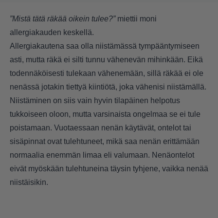
”Mistä tätä räkää oikein tulee?”
miettii moni
allergiakauden keskellä.
Allergiakautena saa olla niistämässä tympääntymiseen
asti, mutta räkä ei silti tunnu vähenevän mihinkään. Eikä
todennäköisesti tulekaan vähenemään, sillä räkää ei ole
nenässä jotakin tiettyä kiintiötä, joka vähenisi niistämällä.
Niistäminen on siis vain hyvin tilapäinen helpotus
tukkoiseen oloon, mutta varsinaista ongelmaa se ei tule
poistamaan. Vuotaessaan nenän käytävät, ontelot tai
sisäpinnat ovat tulehtuneet, mikä saa nenän erittämään
normaalia enemmän limaa eli valumaan. Nenäontelot
eivät myöskään tulehtuneina täysin tyhjene, vaikka nenää
niistäisikin.