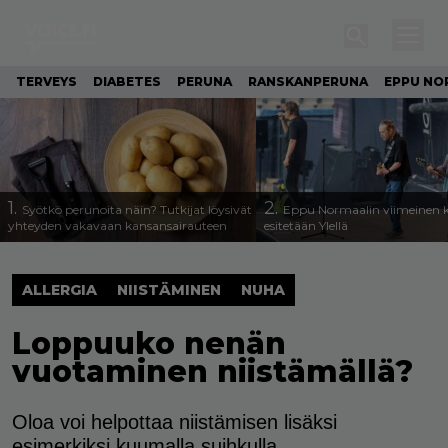
TERVEYS
DIABETES
PERUNA
RANSKANPERUNA
EPPU NO
1.
2.
Syötkö perunoita näin? Tutkijat löysivät
Eppu Normaalin viimeinen k
yhteyden vakavaan kansansairauteen
esitetään Ylellä
ALLERGIA
NIISTÄMINEN
NUHA
Loppuuko nenän
vuotaminen niistämällä?
Oloa voi helpottaa niistämisen lisäksi
esimerkiksi kuumalla suihkulla.