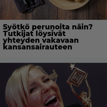
Syötkö perunoita näin?
Tutkijat löysivät
yhteyden vakavaan
kansansairauteen