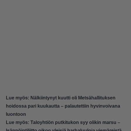
Lue myös:
Nälkiintynyt kuutti oli Metsähallituksen
hoidossa pari kuukautta – palautettiin hyvinvoivana
luontoon
Lue myös:
Taloyhtiön putkitukon syy olikin marsu –
Isännöintiliitto oikoo yleisiä harhaluuloja viemäreistä