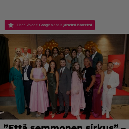
Lisää Voice.fi Googlen ensisijaiseksi lähteeksi
”Että semmonen sirkus” –