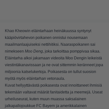
Khao Kheowin eläintarhaan heinäkuussa syntynyt
kääpiövirtahevon poikanen onnistui nousemaan
maailmanlaajuiseksi nettihitiksi. Naaraspoikanen sai
nimekseen
Moo Deng
, joka tarkoittaa pomppivaa sikaa.
Eläintarha alkoi jakamaan videoita Moo Dengin leikeistä
viestintäkanavissaan ja ne ovat sittemmin keränneet jopa
miljoonia katselukertoja. Poikasesta on tullut suosion
myötä myös eläintarhan vetonaula.
Kuvat hellyyttävästä poikasesta ovat innoittaneet ihmisiä
tekemään valtavat määrät fanitaidetta ja meemejä. Useat
urheiluseurat, kuten muun muassa saksalainen
jalkapallojoukkue FC Bayern ja amerikkalainen