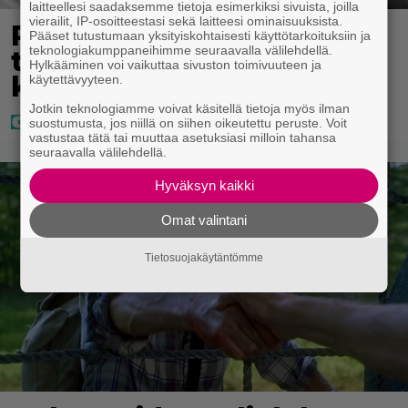
laitteellesi saadaksemme tietoja esimerkiksi sivuista, joilla
vierailit, IP-osoitteestasi sekä laitteesi ominaisuuksista.
Poliisilla tehovalvonta –
Pääset tutustumaan yksityiskohtaisesti käyttötarkoituksiin ja
teknologiakumppaneihimme seuraavalla välilehdellä.
tästä kysymys ja näin
Hylkääminen voi vaikuttaa sivuston toimivuuteen ja
kauan kestää
käytettävyyteen.
Jotkin teknologiamme voivat käsitellä tietoja myös ilman
suostumusta, jos niillä on siihen oikeutettu peruste. Voit
vastustaa tätä tai muuttaa asetuksiasi milloin tahansa
seuraavalla välilehdellä.
Hyväksyn kaikki
Omat valintani
Tietosuojakäytäntömme