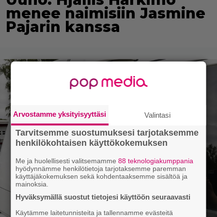
menee naimisiin Jasmine
Pajarin kanssa
Arvostamme yksityisyyttäsi
Valintasi
Tarvitsemme suostumuksesi tarjotaksemme
henkilökohtaisen käyttökokemuksen
Me ja huolellisesti valitsemamme
88 teknologiakumppania
hyödynnämme henkilötietoja tarjotaksemme paremman
käyttäjäkokemuksen sekä kohdentaaksemme sisältöä ja
mainoksia.
Hyväksymällä suostut tietojesi käyttöön seuraavasti
Käytämme laitetunnisteita ja tallennamme evästeitä