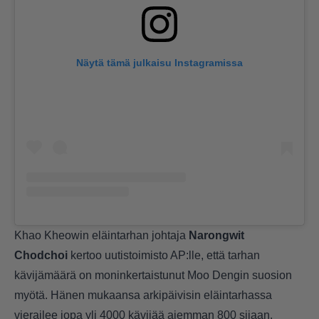
Näytä tämä julkaisu Instagramissa
Khao Kheowin eläintarhan johtaja
Narongwit
Chodchoi
kertoo uutistoimisto AP:lle, että tarhan
kävijämäärä on moninkertaistunut Moo Dengin suosion
myötä. Hänen mukaansa arkipäivisin eläintarhassa
vierailee jopa yli 4000 kävijää aiemman 800 sijaan.