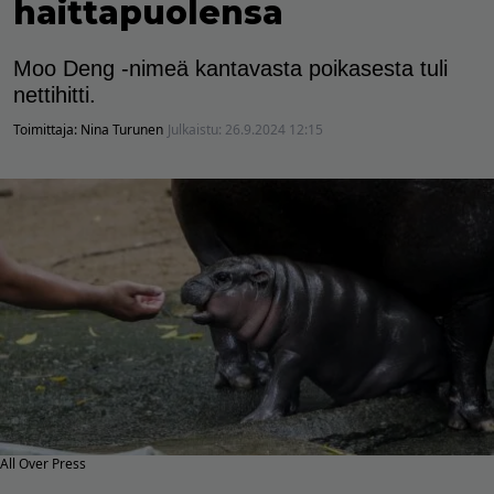
haittapuolensa
Moo Deng -nimeä kantavasta poikasesta tuli
nettihitti.
Toimittaja:
Nina Turunen
Julkaistu:
26.9.2024 12:15
All Over Press