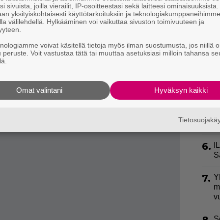
i sivuista, joilla vierailit, IP-osoitteestasi sekä laitteesi ominaisuuksista
an yksityiskohtaisesti käyttötarkoituksiin ja teknologiakumppaneihimm
e oli pyrähtänyt puiston aidan yli ja kadonnut.
3.
J
la välilehdellä. Hylkääminen voi vaikuttaa sivuston toimivuuteen ja
yyteen.
y
h
en sosiaaliseen mediaan ja saikin havaintoja Frankien
knologiamme voivat käsitellä tietoja myös ilman suostumusta, jos niillä o
u peruste. Voit vastustaa tätä tai muuttaa asetuksiasi milloin tahansa se
.
lä.
4.
E
S
aaren kadonnut Pedro on löytynyt – 1,5
uoli vuotta
Omat valintani
Hyväksyn kaikki
5.
”
l
J
Tietosuojak
k
6.
I
S
7.
Y
m
v
S