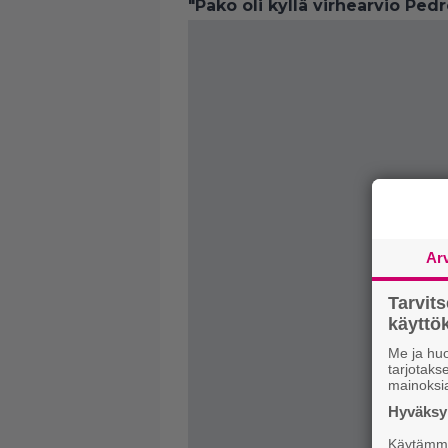
"Pako oli kyllä virhearvio Pedr
Ar
Tarvit
käytt
Me ja huo
tarjotak
mainoksi
Hyväksym
Käytämme 