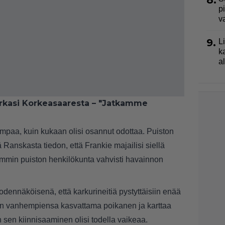
8.
p
v
9.
L
k
a
rkasi Korkeasaaresta – "Jatkamme
uempaa, kuin kukaan olisi osannut odottaa. Puiston
tä Ranskasta tiedon, että Frankie majailisi siellä
emmin puiston henkilökunta vahvisti havainnon
todennäköisenä, että karkurineitiä pystyttäisiin enää
n vanhempiensa kasvattama poikanen ja karttaa
n sen kiinnisaaminen olisi todella vaikeaa.