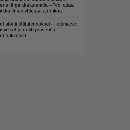
ienellä paikkakunnalla – ”Voi ottaa
aikka ilman yläosaa aurinkoa”
idl aloitti jättialennukset – kotimaiset
asvikset jopa 40 prosentin
lennuksessa