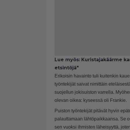
Lue myös:
Kuristajakäärme ka
etsintöjä"
Erikoisin havainto tuli kuitenkin ka
työntekijät saivat nimittäin eteläises
suojellun jokisuiston varrella. Myöh
olevan oikea: kyseessä oli Frankie.
Puiston työntekijät pitävät hyvin epä
palauttamaan lähtöpaikkaansa. Se o
sen vuoksi ihmisten läheisyyttä, jote