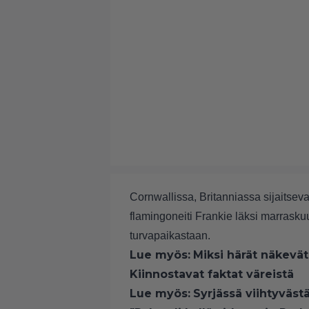
Cornwallissa, Britanniassa sijaitseva
flamingoneiti Frankie läksi marras
turvapaikastaan.
Lue myös:
Miksi härät näkevät
Kiinnostavat faktat väreistä
Lue myös:
Syrjässä viihtyväst