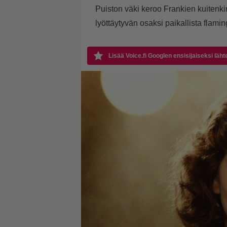
Puiston väki keroo Frankien kuitenki
lyöttäytyvän osaksi paikallista flam
Lisää Voice.fi Googlen ensisijaiseksi läht