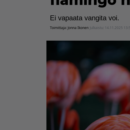
flamingo h
Ei vapaata vangita voi.
Toimittaja:
Jonna Ikonen
Julkaistu:
14.11.2025 13: