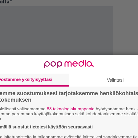
olta"
vostamme yksityisyyttäsi
Valintasi
semme suostumuksesi tarjotaksemme henkilökohtai
ökokemuksen
1.
S
lellisesti valitsemamme
88 teknologiakumppania
hyödynnämme henkilö
l
semme paremman käyttäjäkokemuksen sekä kohdentaaksemme sisältöä
k
a.
ällä suostut tietojesi käyttöön seuraavasti
2.
E
e
laitetunnisteita ja tallennamme evästeitä laitteellesi saadaksemme tie