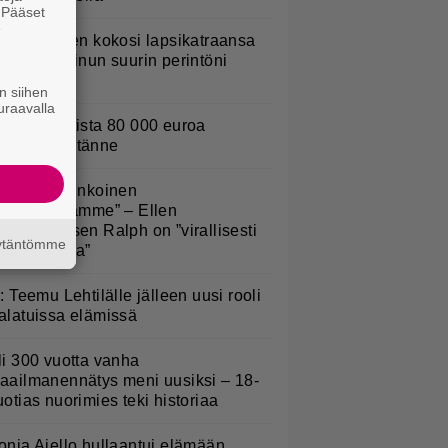
. Pääset
e
ani Sievinen kokosi lapsikatraansa
hteen – ”Minun suurin perintöni
eille”
n siihen
uraavalla
urojackpotista 80 000 euroa
uomeen – tänne
Rakas, aurinkoinen
eijonapoikamme” – Ellen
okikunnaksen Ralph on ”virallisesti
äytäntömme
ympin poika”
L: Teemu Lehtilälle jälleen uusi rooli
alatuissa elämissä
li 300 vuotta vanha
aailmanennätys meni uusiksi – 18-
uotias nuorimies teki historiaa
onja Aiello hullaantui elämään