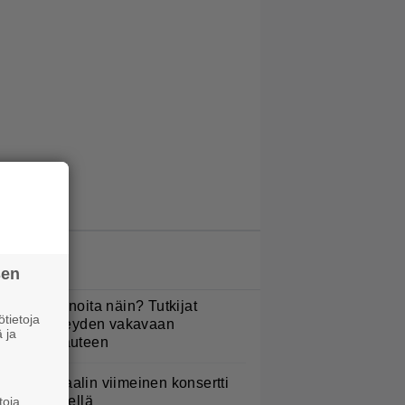
LUETUIMMAT JUTUT
sen
yötkö perunoita näin? Tutkijat
tietoja
öysivät yhteyden vakavaan
 ja
ansansairauteen
ppu Normaalin viimeinen konsertti
sitetään Ylellä
toja