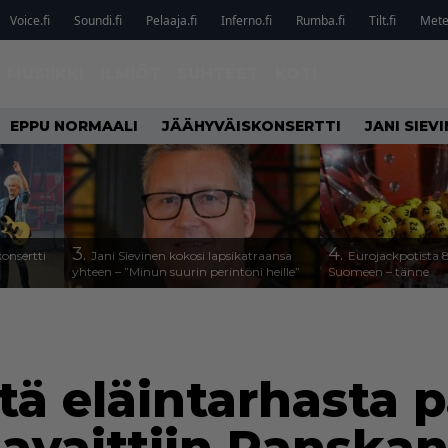
Voice.fi
Soundi.fi
Pelaaja.fi
Inferno.fi
Rumba.fi
Tilt.fi
Metel
MUSIIKKI
ILMIÖT
SUHTEET
KOTI
EPPU NORMAALI
JÄÄHYVÄISKONSERTTI
JANI SIEV
3.
4.
onsertti
Jani Sievinen kokosi lapsikatraansa
Eurojackpotista
yhteen – ”Minun suurin perintöni heille”
Suomeen – tänne
estä eläintarhasta