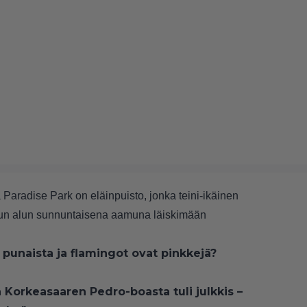
 Paradise Park on eläinpuisto, jonka teini-ikäinen
kuun alun sunnuntaisena aamuna läiskimään
 punaista ja flamingot ovat pinkkejä?
ä Korkeasaaren Pedro-boasta tuli julkkis –