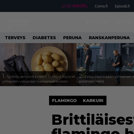
Como.fi
Episodi.fi
ETUSIVU
VIIHDE
TERVEYS
DIABETES
PERUNA
RANSKANPERUNA
1.
2.
Syötkö perunoita näin? Tutkijat löysivät
Eppu Normaalin viimeinen k
yhteyden vakavaan kansansairauteen
esitetään Ylellä
FLAMINGO
KARKURI
Brittiläis