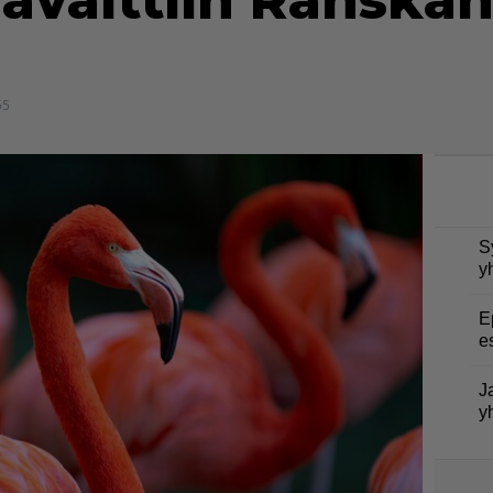
avaittiin Ranskan
55
S
y
E
e
J
y