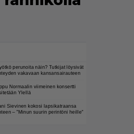
 rannikolla
LUETUIMMAT NYT
yötkö perunoita näin? Tutkijat löysivät
hteyden vakavaan kansansairauteen
ppu Normaalin viimeinen konsertti
sitetään Ylellä
ani Sievinen kokosi lapsikatraansa
hteen – ”Minun suurin perintöni heille”