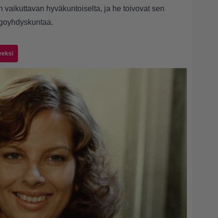
n vaikuttavan hyväkuntoiselta, ja he toivovat sen
ingoyhdyskuntaa.
eeksi