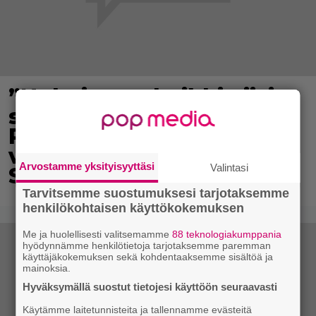
”Nukuimme kaikki viisi
samassa huoneessa” –
Renny Harlinin perhe
vietti unelmien kesän
Arvostamme yksityisyyttäsi
Valintasi
Suomessa
Tarvitsemme suostumuksesi tarjotaksemme
henkilökohtaisen käyttökokemuksen
Me ja huolellisesti valitsemamme
88 teknologiakumppania
hyödynnämme henkilötietoja tarjotaksemme paremman
käyttäjäkokemuksen sekä kohdentaaksemme sisältöä ja
mainoksia.
Hyväksymällä suostut tietojesi käyttöön seuraavasti
Käytämme laitetunnisteita ja tallennamme evästeitä