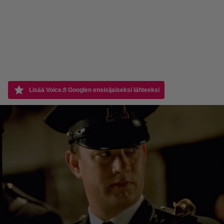
Lisää Voice.fi Googlen ensisijaiseksi lähteeksi