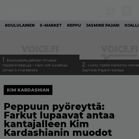
KOULULAINEN
S-MARKET
REPPU
JASMINE PAJARI
HJALL
1.
Koululaisille jaetaan ilmaisia
2.
heijastinreppuja – näin voit lunastaa
Uuno: Hjallis Harkimo menee
omasi S-marketista
Jasmine Pajarin kanssa
KIM KARDASHIAN
Peppuun pyöreyttä:
Farkut lupaavat antaa
kantajalleen Kim
Kardashianin muodot