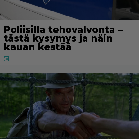
Poliisilla tehovalvonta –
tästä kysymys ja näin
kauan kestää