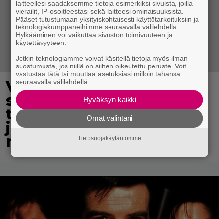
laitteellesi saadaksemme tietoja esimerkiksi sivuista, joilla
vierailit, IP-osoitteestasi sekä laitteesi ominaisuuksista.
Pääset tutustumaan yksityiskohtaisesti käyttötarkoituksiin ja
teknologiakumppaneihimme seuraavalla välilehdellä.
Hylkääminen voi vaikuttaa sivuston toimivuuteen ja
käytettävyyteen.
Jotkin teknologiamme voivat käsitellä tietoja myös ilman
suostumusta, jos niillä on siihen oikeutettu peruste. Voit
vastustaa tätä tai muuttaa asetuksiasi milloin tahansa
seuraavalla välilehdellä.
Viikatemiehen asussa
sairaalan katolla
Hyväksyn kaikki
tuijottaneelle
Omat valintani
jekkujätkälle saapui
noutaja
Tietosuojakäytäntömme