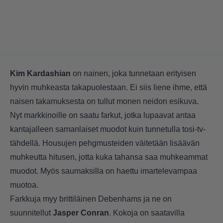
Kim
Kardashian
on nainen, joka tunnetaan erityisen
hyvin muhkeasta takapuolestaan. Ei siis liene ihme, että
naisen takamuksesta on tullut monen neidon esikuva.
Nyt markkinoille on saatu farkut, jotka lupaavat antaa
kantajalleen samanlaiset muodot kuin tunnetulla tosi-tv-
tähdellä. Housujen pehgmusteiden väitetään lisäävän
muhkeutta hitusen, jotta kuka tahansa saa muhkeammat
muodot. Myös saumaksilla on haettu imartelevampaa
muotoa.
Farkkuja myy brittiläinen Debenhams ja ne on
suunnitellut
Jasper
Conran
. Kokoja on saatavilla