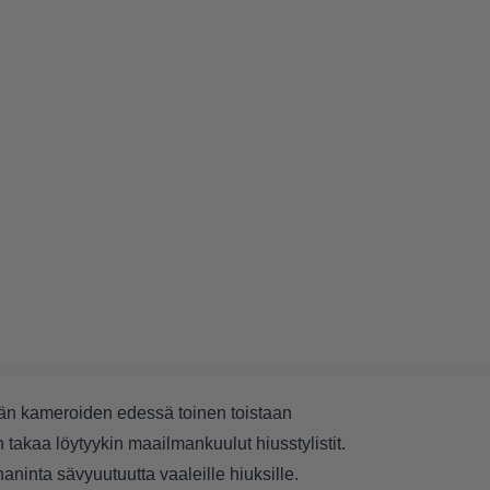
än kameroiden edessä toinen toistaan
n takaa löytyykin maailmankuulut hiusstylistit.
inta sävyuutuutta vaaleille hiuksille.