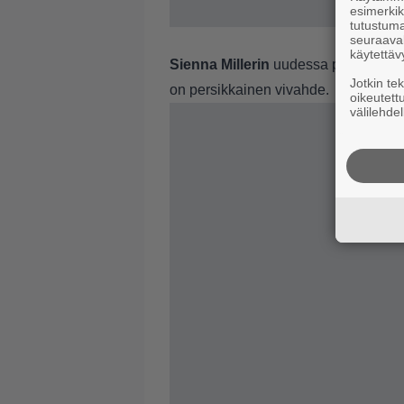
esimerkiks
tutustuma
seuraaval
käytettäv
Sienna Millerin
uudessa polkassa sä
Jotkin te
on persikkainen vivahde.
oikeutett
välilehdel