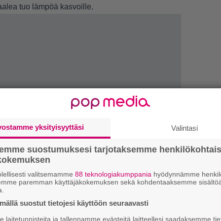
alea tuo lämpöä kasvoille.
vostamme yksityisyyttäsi
Valintasi
semme suostumuksesi tarjotaksemme henkilökohtai
ökokemuksen
lellisesti valitsemamme
88 teknologiakumppania
hyödynnämme henkilö
semme paremman käyttäjäkokemuksen sekä kohdentaaksemme sisältöä
a.
ällä suostut tietojesi käyttöön seuraavasti
1.
”
laitetunnisteita ja tallennamme evästeitä laitteellesi saadaksemme tie