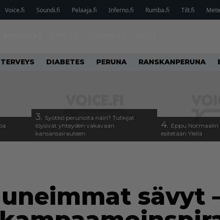
Voice.fi
Soundi.fi
Pelaaja.fi
Inferno.fi
Rumba.fi
Tilt.fi
Metel
MUSIIKKI
ILMIÖT
SUHTEET
KOTI
TERVEYS
DIABETES
PERUNA
RANSKANPERUNA
3.
Syötkö perunoita näin? Tutkijat
4.
oa
löysivät yhteyden vakavaan
Eppu Normaalin v
kansansairauteen
esitetään Ylellä
auneimmat sävyt 