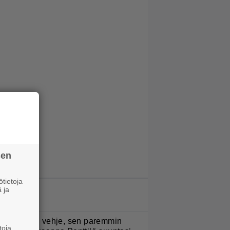
sen
tietoja
 ja
LUETUIMMAT JUTUT
Mitä isompi vehje, sen paremmin
toja