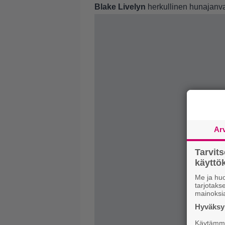
Blake Livelyn
herkullinen hunajanva
Ar
Tarvit
käytt
Me ja huo
tarjotak
mainoksi
Hyväksym
Käytämme 