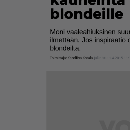
kauneinta
blondeille
Moni vaaleahiuksinen suun
ilmettään. Jos inspiraatio 
blondeilta.
Toimittaja:
Karoliina Kotala
Julkaistu:
1.4.2015 11: