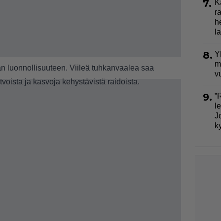
7.
K
r
h
la
8.
Y
m
n luonnollisuuteen. Viileä tuhkanvaalea saa
v
tvoista ja kasvoja kehystävistä raidoista.
9.
”
l
J
k