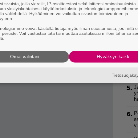
k
i sivuista, joilla vierailit, IP-osoitteestasi sekä laitteesi ominaisuuksista
B
an yksityiskohtaisesti käyttötarkoituksiin ja teknologiakumppaneihimm
la välilehdellä. Hylkääminen voi vaikuttaa sivuston toimivuuteen ja
yyteen.
2.
E
vy ei jää huomiotta. Supervaalean värin erikoisuus
S
knologiamme voivat käsitellä tietoja myös ilman suostumusta, jos niillä o
u peruste. Voit vastustaa tätä tai muuttaa asetuksiasi milloin tahansa se
lä.
3.
S
l
k
Omat valintani
Hyväksyn kaikki
4.
E
e
Tietosuojak
5.
J
y
h
6.
P
s
v