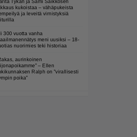
arita Tykän ja Sami Saikkosen
akkaus kukoistaa – vähäpukeista
empeilyä ja leveitä virnistyksiä
iturilla
li 300 vuotta vanha
aailmanennätys meni uusiksi – 18-
uotias nuorimies teki historiaa
Rakas, aurinkoinen
eijonapoikamme” – Ellen
okikunnaksen Ralph on ”virallisesti
ympin poika”