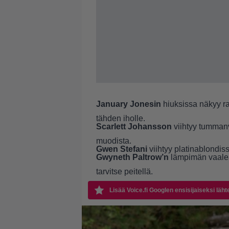
January Jonesin
hiuksissa näkyy ra
tähden iholle.
Scarlett Johansson
viihtyy tumman
muodista.
Gwen Stefani
viihtyy platinablondis
Gwyneth Paltrow’n
lämpimän vaaleat
tarvitse peitellä.
Lisää Voice.fi Googlen ensisijaiseksi läht