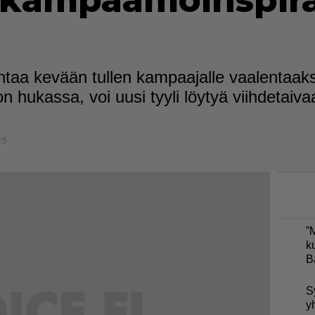
 kampaamoinspira
taa kevään tullen kampaajalle vaalentaaks
on hukassa, voi uusi tyyli löytyä viihdetaiva
15
”
k
B
S
y