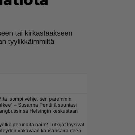
atiota
een tai kirkastaakseen
an tyylikkäimmiltä
LUETUIMMAT NYT
Mitä isompi vehje, sen paremmin
ulkee” – Susanna Penttilä suuntasi
angbussinsa Helsingin keskustaan
yötkö perunoita näin? Tutkijat löysivät
hteyden vakavaan kansansairauteen