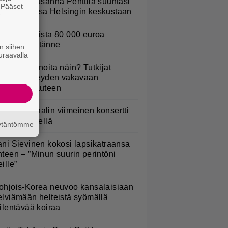
ulkee” – Susanna Penttilä suuntasi
. Pääset
angbussinsa Helsingin keskustaan
e
urojackpotista 80 000 euroa
uomeen – tänne
n siihen
uraavalla
yötkö perunoita näin? Tutkijat
öysivät yhteyden vakavaan
ansansairauteen
ppu Normaalin viimeinen konsertti
sitetään Ylellä
äytäntömme
ani Sievinen kokosi lapsikatraansa
hteen – ”Minun suurin perintöni
eille”
ohjois-Korea neuvoo kansalaisiaan
elviämään helteistä syömällä
iilentävää koiraa