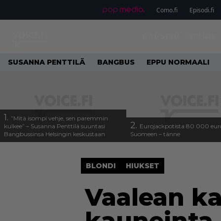
Como.fi
Episodi.fi
ETUSIVU
VIIHDE
SUSANNA PENTTILÄ
BANGBUS
EPPU NORMAALI
1.
”Mitä isompi vehje, sen paremmin
2.
kulkee” – Susanna Penttilä suuntasi
Eurojackpotista 80 000 eur
Bangbussinsa Helsingin keskustaan
Suomeen – tänne
BLONDI
HIUKSET
Vaalean k