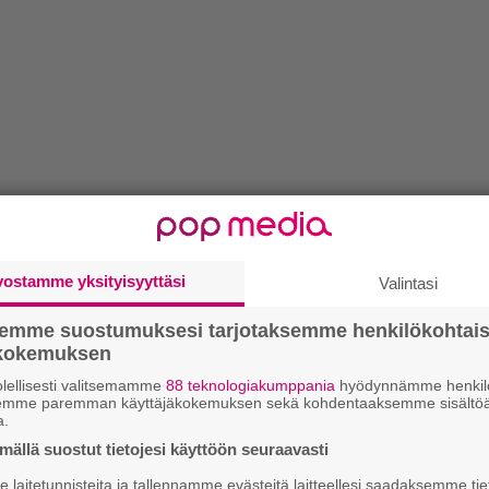
vostamme yksityisyyttäsi
Valintasi
semme suostumuksesi tarjotaksemme henkilökohtai
ökokemuksen
lellisesti valitsemamme
88 teknologiakumppania
hyödynnämme henkilö
semme paremman käyttäjäkokemuksen sekä kohdentaaksemme sisältöä
a.
ällä suostut tietojesi käyttöön seuraavasti
laitetunnisteita ja tallennamme evästeitä laitteellesi saadaksemme tie