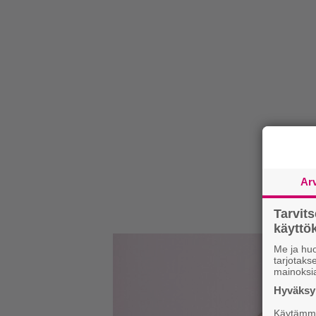
Ar
Tarvit
käytt
Me ja huo
tarjotak
mainoksi
Hyväksym
Käytämme 