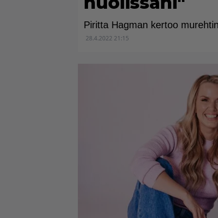
huolissani"
Piritta Hagman kertoo murehti
28.4.2022 21:15