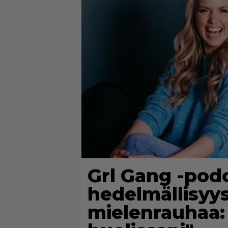
Grl Gang -pod
hedelmällisyy
mielenrauhaa: