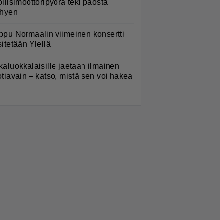
oliisimoottoripyörä teki paosta
yhyen
ppu Normaalin viimeinen konsertti
sitetään Ylellä
kaluokkalaisille jaetaan ilmainen
otiavain – katso, mistä sen voi hakea