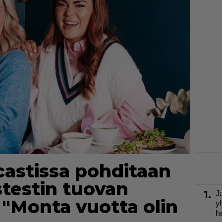
castissa pohditaan
stestin tuovan
1.
J
 "Monta vuotta olin
y
h