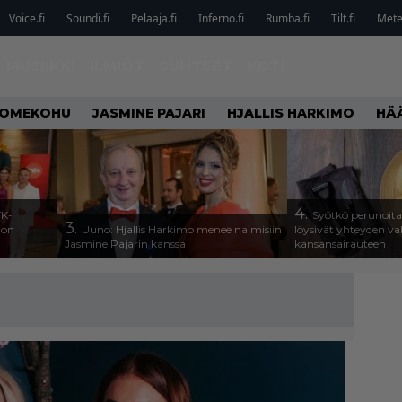
Voice.fi
Soundi.fi
Pelaaja.fi
Inferno.fi
Rumba.fi
Tilt.fi
Metel
MUSIIKKI
ILMIÖT
SUHTEET
KOTI
OMEKOHU
JASMINE PAJARI
HJALLIS HARKIMO
HÄ
4.
TK-
Syötkö perunoita
3.
a on
Uuno: Hjallis Harkimo menee naimisiin
löysivät yhteyden v
Jasmine Pajarin kanssa
kansansairauteen