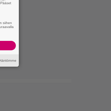
. Pääset
e
n siihen
uraavalla
äytäntömme