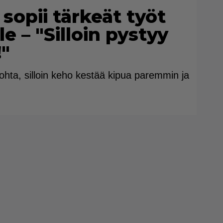
sopii tärkeät työt
le – "Silloin pystyy
!"
hta, silloin keho kestää kipua paremmin ja