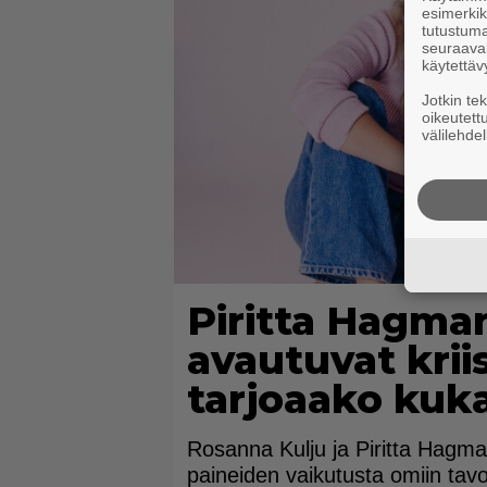
esimerkiks
tutustuma
seuraaval
käytettäv
Jotkin te
oikeutett
välilehdel
Piritta Hagma
avautuvat kriis
tarjoaako kuka
Rosanna Kulju ja Piritta Hagm
paineiden vaikutusta omiin tavoi