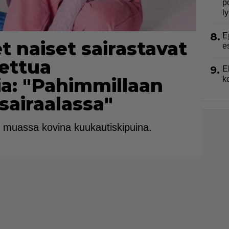
p
l
8.
E
 naiset sairastavat
e
ettua
9.
E
a: "Pahimmillaan
k
sairaalassa"
n muassa kovina kuukautiskipuina.