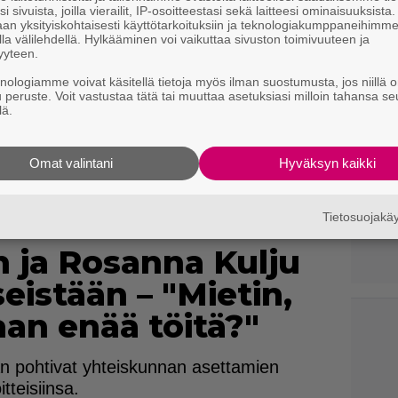
i sivuista, joilla vierailit, IP-osoitteestasi sekä laitteesi ominaisuuksista
an yksityiskohtaisesti käyttötarkoituksiin ja teknologiakumppaneihimm
la välilehdellä. Hylkääminen voi vaikuttaa sivuston toimivuuteen ja
yyteen.
knologiamme voivat käsitellä tietoja myös ilman suostumusta, jos niillä o
u peruste. Voit vastustaa tätä tai muuttaa asetuksiasi milloin tahansa se
lä.
Omat valintani
Hyväksyn kaikki
Tietosuojak
n ja Rosanna Kulju
eistään – "Mietin,
an enää töitä?"
an pohtivat yhteiskunnan asettamien
tteisiinsa.