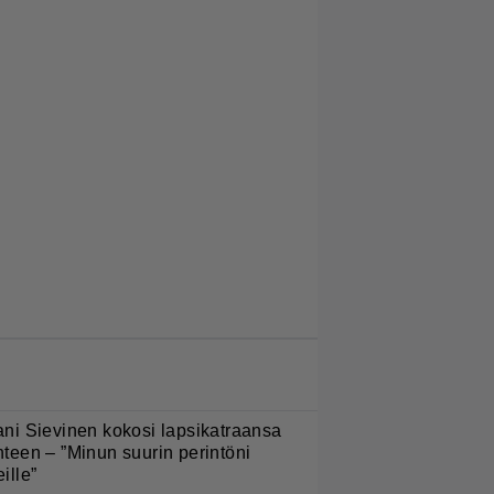
LUETUIMMAT JUTUT
ani Sievinen kokosi lapsikatraansa
hteen – ”Minun suurin perintöni
eille”