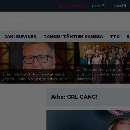
Como.fi
Episodi.fi
ETUSIVU
VIIHDE
JANI SIEVINEN
TANSSII TÄHTIEN KANSSA
TTK
S
2.
”Että semmonen sirkus” – T
1.
Jani Sievinen kokosi lapsikatraansa
kilpailijat julkistettiin ja kansall
yhteen – ”Minun suurin perintöni heille”
sanottavaa
Aihe:
GRL GANG!