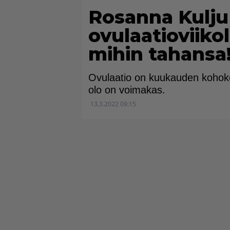
Rosanna Kulju 
ovulaatioviikol
mihin tahansa
Ovulaatio on kuukauden kohoko
olo on voimakas.
13.3.2022 09:15