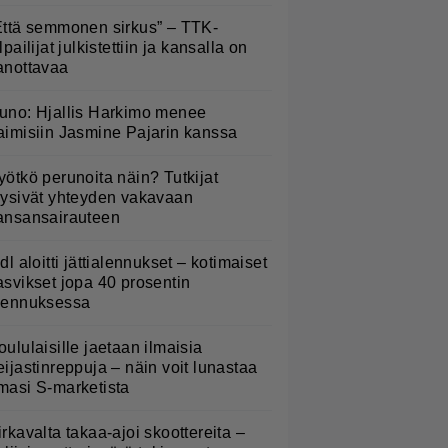
Että semmonen sirkus” – TTK-
lpailijat julkistettiin ja kansalla on
anottavaa
uno: Hjallis Harkimo menee
aimisiin Jasmine Pajarin kanssa
yötkö perunoita näin? Tutkijat
öysivät yhteyden vakavaan
ansansairauteen
idl aloitti jättialennukset – kotimaiset
asvikset jopa 40 prosentin
lennuksessa
oululaisille jaetaan ilmaisia
eijastinreppuja – näin voit lunastaa
masi S-marketista
irkavalta takaa-ajoi skoottereita –