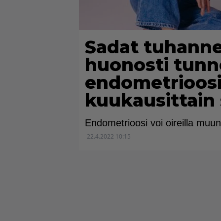
Sadat tuhannet
huonosti tunn
endometrioosi
kuukausittain 
Endometrioosi voi oireilla muu
22.4.2022 10:15