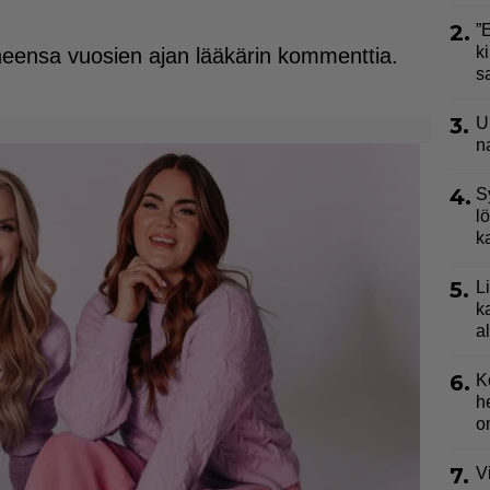
2.
”
ki
neensa vuosien ajan lääkärin kommenttia.
s
3.
U
n
4.
S
l
k
5.
L
k
a
6.
K
h
o
7.
V