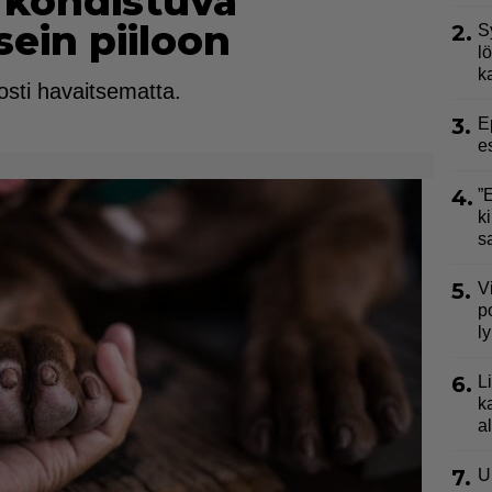
 kohdistuva
sein piiloon
2.
S
l
k
posti havaitsematta.
3.
E
e
4.
”
ki
s
5.
V
p
l
6.
L
k
a
7.
U