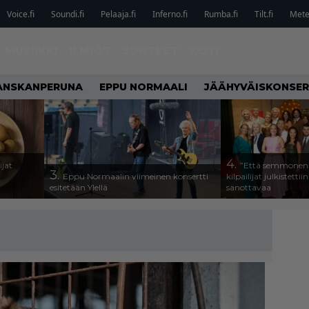
Voice.fi
Soundi.fi
Pelaaja.fi
Inferno.fi
Rumba.fi
Tilt.fi
Metel
MUSIIKKI
ILMIÖT
SUHTEET
KOTI
ANSKANPERUNA
EPPU NORMAALI
JÄÄHYVÄISKONSER
4.
ijat
”Että semmonen s
3.
Eppu Normaalin viimeinen konsertti
kilpailijat julkistettii
esitetään Ylellä
sanottavaa