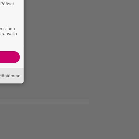
. Pääset
e
n siihen
uraavalla
äytäntömme