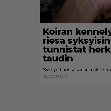
Koiran kennel
riesa syksyisin
tunnistat herk
taudin
Syksyn flunssakausi koskee my
16.10.2025 10:15