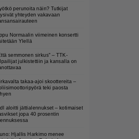
yötkö perunoita näin? Tutkijat
öysivät yhteyden vakavaan
ansansairauteen
ppu Normaalin viimeinen konsertti
sitetään Ylellä
Että semmonen sirkus” – TTK-
lpailijat julkistettiin ja kansalla on
anottavaa
irkavalta takaa-ajoi skoottereita –
oliisimoottoripyörä teki paosta
yhyen
idl aloitti jättialennukset – kotimaiset
asvikset jopa 40 prosentin
lennuksessa
uno: Hjallis Harkimo menee