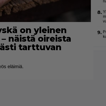
n
8.
Y
m
v
yskä on yleinen
9.
P
 – näistä oireista
k
ästi tarttuvan
ös eläimiä.