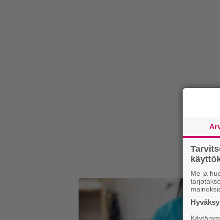
Ar
Tarvit
käytt
Me ja huo
tarjotak
mainoksi
Hyväksym
Käytämme 