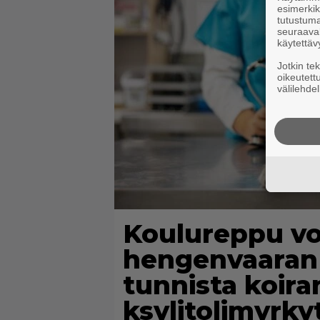
esimerkiks
tutustuma
seuraaval
käytettäv
Jotkin te
oikeutett
välilehdel
Koulureppu vo
hengenvaaran 
tunnista koira
ksylitolimyrky