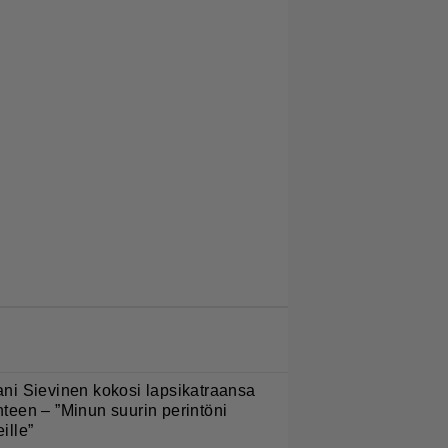
LUETUIMMAT JUTUT
ani Sievinen kokosi lapsikatraansa
hteen – ”Minun suurin perintöni
eille”