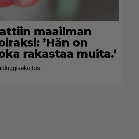
attiin maailman
iraksi: ’Hän on
joka rakastaa muita.’
ldoggisekoitus.