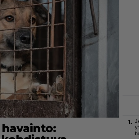
1.
J
 havainto:
y
h