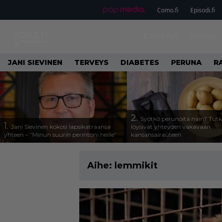
Como.fi
Episodi.fi
ETUSIVU
VIIHDE
JANI SIEVINEN
TERVEYS
DIABETES
PERUNA
R
2.
Syötkö perunoita näin? Tutk
1.
Jani Sievinen kokosi lapsikatraansa
löysivät yhteyden vakavaan
yhteen – ”Minun suurin perintöni heille”
kansansairauteen
Aihe:
lemmikit