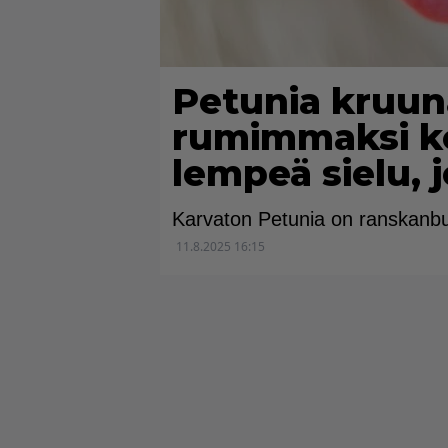
Petunia kruun
rumimmaksi ko
lempeä sielu, 
Karvaton Petunia on ranskanbu
11.8.2025 16:15