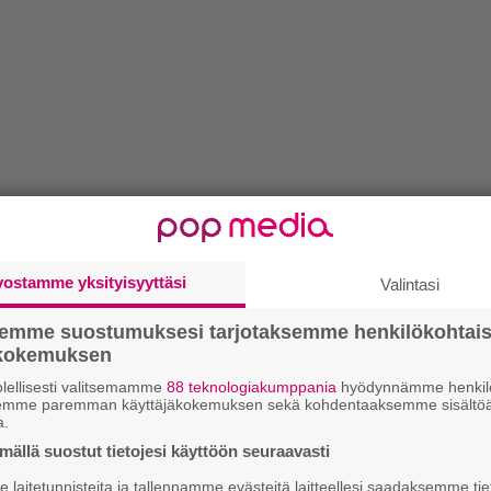
vostamme yksityisyyttäsi
Valintasi
semme suostumuksesi tarjotaksemme henkilökohtai
ökokemuksen
lellisesti valitsemamme
88 teknologiakumppania
hyödynnämme henkilö
semme paremman käyttäjäkokemuksen sekä kohdentaaksemme sisältöä
a.
ällä suostut tietojesi käyttöön seuraavasti
laitetunnisteita ja tallennamme evästeitä laitteellesi saadaksemme tie