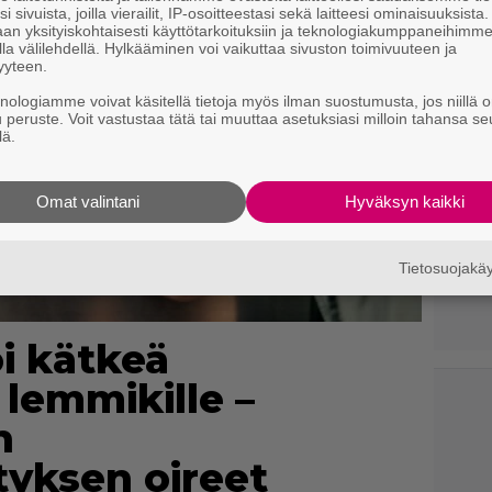
i sivuista, joilla vierailit, IP-osoitteestasi sekä laitteesi ominaisuuksista
an yksityiskohtaisesti käyttötarkoituksiin ja teknologiakumppaneihimm
la välilehdellä. Hylkääminen voi vaikuttaa sivuston toimivuuteen ja
yyteen.
knologiamme voivat käsitellä tietoja myös ilman suostumusta, jos niillä o
u peruste. Voit vastustaa tätä tai muuttaa asetuksiasi milloin tahansa se
lä.
Omat valintani
Hyväksyn kaikki
Tietosuojak
i kätkeä
lemmikille –
n
tyksen oireet