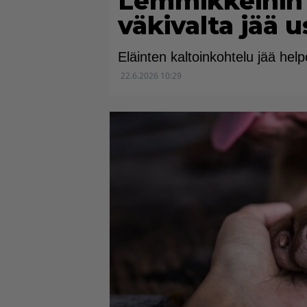
Lemmikkeihin
väkivalta jää u
Eläinten kaltoinkohtelu jää hel
22.6.2026 10:29