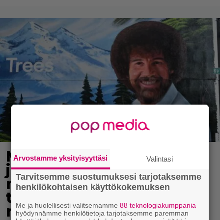
Muistatko Bob Rossin,
Arvostamme yksityisyyttäsi
Valintasi
joka opetti kansaa
Tarvitsemme suostumuksesi tarjotaksemme
maalaamaan? Taiteilijan
henkilökohtaisen käyttökokemuksen
teos myynnissä lähes 10
Me ja huolellisesti valitsemamme
88 teknologiakumppania
miljoonalla dollarilla
hyödynnämme henkilötietoja tarjotaksemme paremman