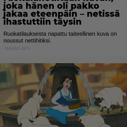
joka hänen oli pakko
jakaa eteenpäin – netissä
ihastuttiin täysin
Ruokatilauksesta napattu taiteellinen kuva on
noussut nettihitiksi.
10.6.2021 23:15