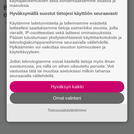
käyttäjäkokemuksen sekä kohdentaaksemme sisältöä ja
mainoksia.
Bob Ross maalasi The Joy of Painting -
Hyväksymällä suostut tietojesi käyttöön seuraavasti
ohjelmassa satoja teoksia.
19.9.2023 10:15
Käytämme laitetunnisteita ja tallennamme evästeitä
laitteellesi saadaksemme tietoja esimerkiksi sivuista, joilla
vierailit, IP-osoitteestasi sekä laitteesi ominaisuuksista.
Pääset tutustumaan yksityiskohtaisesti käyttötarkoituksiin ja
teknologiakumppaneihimme seuraavalla välilehdellä.
Hylkääminen voi vaikuttaa sivuston toimivuuteen ja
käytettävyyteen.
Jotkin teknologiamme voivat käsitellä tietoja myös ilman
suostumusta, jos niillä on siihen oikeutettu peruste. Voit
vastustaa tätä tai muuttaa asetuksiasi milloin tahansa
seuraavalla välilehdellä.
Hyväksyn kaikki
Omat valintani
Tietosuojakäytäntömme