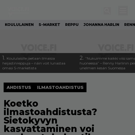
KOULULAINEN
S-MARKET
REPPU
JOHANNA HARLIN
RENN
1.
2.
Koululaisille jaetaan ilmaisia
”Nukuimme kaikki viisi sam
heijastinreppuja – näin voit lunastaa
huoneessa” – Renny Harlinin per
omasi S-marketista
unelmien kesän Suomessa
AHDISTUS
ILMASTOAHDISTUS
Koetko
ilmastoahdistusta?
Sietokyvyn
kasvattaminen voi