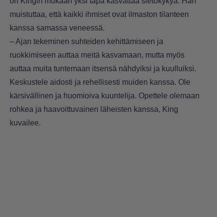
on Kingin mukaan yksi tapa kasvattaa sietokykyä. Hän
muistuttaa, että kaikki ihmiset ovat ilmaston tilanteen
kanssa samassa veneessä.
– Ajan tekeminen suhteiden kehittämiseen ja
ruokkimiseen auttaa meitä kasvamaan, mutta myös
auttaa muita tuntemaan itsensä nähdyiksi ja kuulluiksi.
Keskustele aidosti ja rehellisesti muiden kanssa. Ole
kärsivällinen ja huomioiva kuuntelija. Opettele olemaan
rohkea ja haavoittuvainen läheisten kanssa, King
kuvailee.