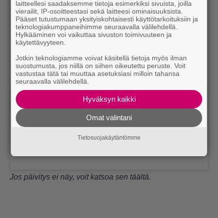
laitteellesi saadaksemme tietoja esimerkiksi sivuista, joilla
vierailit, IP-osoitteestasi sekä laitteesi ominaisuuksista.
Pääset tutustumaan yksityiskohtaisesti käyttötarkoituksiin ja
teknologiakumppaneihimme seuraavalla välilehdellä.
Hylkääminen voi vaikuttaa sivuston toimivuuteen ja
käytettävyyteen.
Jotkin teknologiamme voivat käsitellä tietoja myös ilman
Näytä tämä julkaisu Instagramissa
suostumusta, jos niillä on siihen oikeutettu peruste. Voit
vastustaa tätä tai muuttaa asetuksiasi milloin tahansa
seuraavalla välilehdellä.
Hyväksyn kaikki
Omat valintani
Tietosuojakäytäntömme
Jos päivitys ei näy, voit katsoa sen
täältä
.