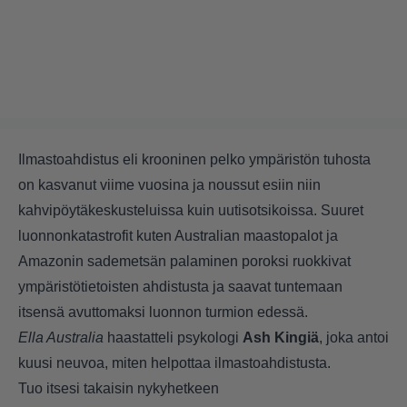
Ilmastoahdistus eli krooninen pelko ympäristön tuhosta
on kasvanut viime vuosina ja noussut esiin niin
kahvipöytäkeskusteluissa kuin uutisotsikoissa. Suuret
luonnonkatastrofit kuten
Australian maastopalot
ja
Amazonin sademetsän palaminen poroksi
ruokkivat
ympäristötietoisten ahdistusta ja saavat tuntemaan
itsensä avuttomaksi luonnon turmion edessä.
Ella Australia
haastatteli psykologi
Ash Kingiä
, joka antoi
kuusi neuvoa, miten helpottaa ilmastoahdistusta.
Tuo itsesi takaisin nykyhetkeen