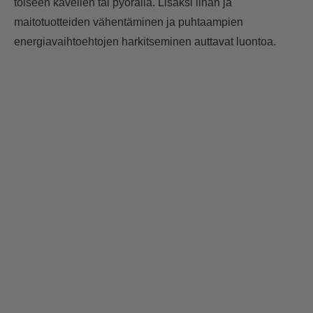
toiseen kävellen tai pyörällä. Lisäksi lihan ja
maitotuotteiden vähentäminen ja puhtaampien
energiavaihtoehtojen harkitseminen auttavat luontoa.