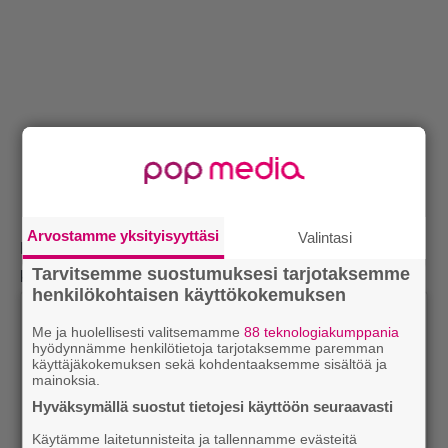
Arvostamme yksityisyyttäsi
Valintasi
King neuvoo kokeilemaan esimerkiksi päiväkirjan
Tarvitsemme suostumuksesi tarjotaksemme
kirjoittamista tai kääntymään ohjatun terapian pariin.
henkilökohtaisen käyttökokemuksen
Me ja huolellisesti valitsemamme
88 teknologiakumppania
hyödynnämme henkilötietoja tarjotaksemme paremman
käyttäjäkokemuksen sekä kohdentaaksemme sisältöä ja
mainoksia.
Hyväksymällä suostut tietojesi käyttöön seuraavasti
Käytämme laitetunnisteita ja tallennamme evästeitä