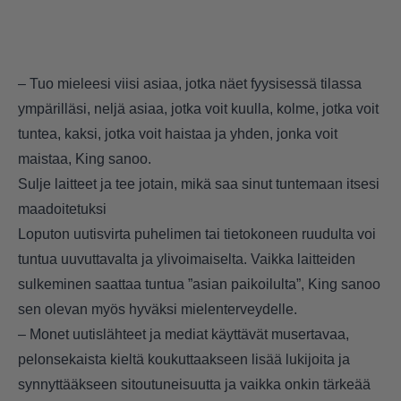
– Tuo mieleesi viisi asiaa, jotka näet fyysisessä tilassa
ympärilläsi, neljä asiaa, jotka voit kuulla, kolme, jotka voit
tuntea, kaksi, jotka voit haistaa ja yhden, jonka voit
maistaa, King sanoo.
Sulje laitteet ja tee jotain, mikä saa sinut tuntemaan itsesi
maadoitetuksi
Loputon uutisvirta puhelimen tai tietokoneen ruudulta voi
tuntua uuvuttavalta ja ylivoimaiselta. Vaikka laitteiden
sulkeminen saattaa tuntua ”asian paikoilulta”, King sanoo
sen olevan myös hyväksi mielenterveydelle.
– Monet uutislähteet ja mediat käyttävät musertavaa,
pelonsekaista kieltä koukuttaakseen lisää lukijoita ja
synnyttääkseen sitoutuneisuutta ja vaikka onkin tärkeää