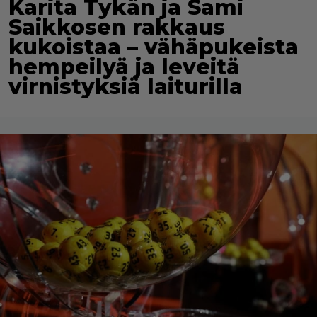
Karita Tykän ja Sami
Saikkosen rakkaus
kukoistaa – vähäpukeista
hempeilyä ja leveitä
virnistyksiä laiturilla