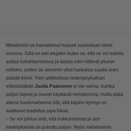
Melatoniini on kasvattanut hurjasti suosiotaan viime
vuosina. Sillä on toki etujakin kuten se, että se voi todella
auttaa nukahtamisessa ja tarjota näin riittävät yöunet
niillekin, joiden on aiemmin ollut hankalaa saada unen
päästä kiinni. Ylen artikkelissa lastenpsykiatrian
erikoislääkäri
Juulia Paavonen
ei ole varma, kuinka
paljon lapset ja nuoret käyttävät melatoniinia, mutta pitää
aitona huolenaiheena sitä, että käytön kynnys on
saattanut madaltua jopa liikaa.
– Se voi johtua siitä, että nukkumisesta ja sen
merkityksestä on puhuttu paljon. Myös melatoniinin