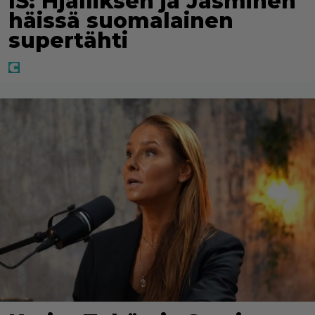
IS: Hjalliksen ja Jasminen
häissä suomalainen
supertähti