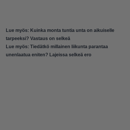
Lue myös:
Kuinka monta tuntia unta on aikuiselle
tarpeeksi? Vastaus on selkeä
Lue myös:
Tiedätkö millainen liikunta parantaa
unenlaatua eniten? Lajeissa selkeä ero