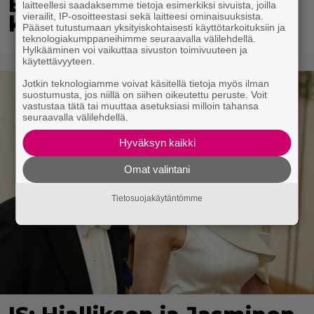
Bangbussinsa Helsingin
laitteellesi saadaksemme tietoja esimerkiksi sivuista, joilla
vierailit, IP-osoitteestasi sekä laitteesi ominaisuuksista.
keskustaan
Pääset tutustumaan yksityiskohtaisesti käyttötarkoituksiin ja
teknologiakumppaneihimme seuraavalla välilehdellä.
Hylkääminen voi vaikuttaa sivuston toimivuuteen ja
käytettävyyteen.
Jotkin teknologiamme voivat käsitellä tietoja myös ilman
suostumusta, jos niillä on siihen oikeutettu peruste. Voit
vastustaa tätä tai muuttaa asetuksiasi milloin tahansa
seuraavalla välilehdellä.
Hyväksyn kaikki
Omat valintani
Tietosuojakäytäntömme