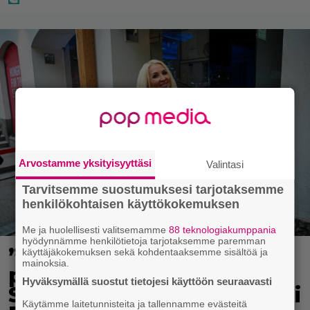
Arvostamme yksityisyyttäsi
Valintasi
Tarvitsemme suostumuksesi tarjotaksemme
henkilökohtaisen käyttökokemuksen
Me ja huolellisesti valitsemamme
88 teknologiakumppania
hyödynnämme henkilötietoja tarjotaksemme paremman
”Mitä isompi vehje, sen
käyttäjäkokemuksen sekä kohdentaaksemme sisältöä ja
mainoksia.
paremmin kulkee” –
Hyväksymällä suostut tietojesi käyttöön seuraavasti
Susanna Penttilä suuntasi
Käytämme laitetunnisteita ja tallennamme evästeitä