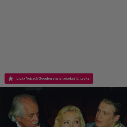
Lisää Voice.fi Googlen ensisijaiseksi lähteeksi