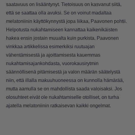
saatavuus on lisääntynyt. Tietoisuus on kasvanut siitä,
että se saattaa olla avuksi. Se on voinut madaltaa
melatoniinin käyttökynnystä jopa liikaa, Paavonen pohtii.
Helpotusta nukahtamiseen kannattaa kaikenikäisten
hakea ensin jostain muualta kuin purkista. Paavonen
vinkkaa artikkelissa esimerkiksi ruutuajan
vähentämisestä ja ajoittamisesta kauemmas
nukahtamisajankohdasta, vuorokausirytmin
säännöllisenä pitämisestä ja valon määrän säätelystä
niin, että illalla makuuhuoneessa on kunnolla hämärää,
mutta aamulla se on mahdollista saada valoisaksi. Jos
olosuhteet eivät ole nukahtamiselle otolliset, on turha
ajatella melatoniinin ratkaisevan kaikki ongelmat.