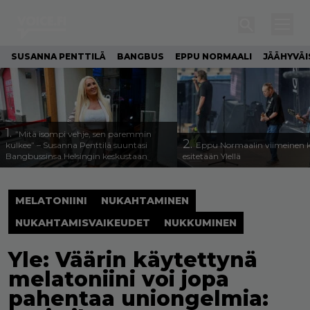
SUSANNA PENTTILÄ
BANGBUS
EPPU NORMAALI
JÄÄHYVÄI
1.
”Mitä isompi vehje, sen paremmin
2.
kulkee” – Susanna Penttilä suuntasi
Eppu Normaalin viimeinen k
Bangbussinsa Helsingin keskustaan
esitetään Ylellä
MELATONIINI
NUKAHTAMINEN
NUKAHTAMISVAIKEUDET
NUKKUMINEN
Yle: Väärin käytettynä
melatoniini voi jopa
pahentaa uniongelmia: